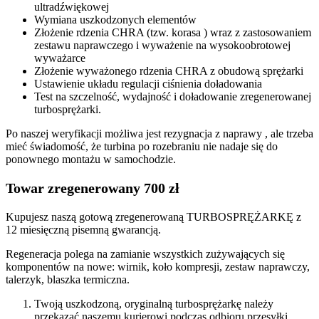
ultradźwiękowej
Wymiana uszkodzonych elementów
Złożenie rdzenia CHRA (tzw. korasa ) wraz z zastosowaniem
zestawu naprawczego i wyważenie na wysokoobrotowej
wyważarce
Złożenie wyważonego rdzenia CHRA z obudową sprężarki
Ustawienie układu regulacji ciśnienia doładowania
Test na szczelność, wydajność i doładowanie zregenerowanej
turbosprężarki.
Po naszej weryfikacji możliwa jest rezygnacja z naprawy , ale trzeba
mieć świadomość, że turbina po rozebraniu nie nadaje się do
ponownego montażu w samochodzie.
Towar zregenerowany 700 zł
Kupujesz naszą gotową zregenerowaną TURBOSPRĘŻARKĘ z
12 miesięczną pisemną gwarancją.
Regeneracja polega na zamianie wszystkich zużywających się
komponentów na nowe: wirnik, koło kompresji, zestaw naprawczy,
talerzyk, blaszka termiczna.
Twoją uszkodzoną, oryginalną turbosprężarkę należy
przekazać naszemu kurierowi podczas odbioru przesyłki.