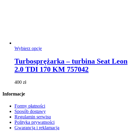
Ten
Wybierz opcje
produkt
ma
Turbosprężarka – turbina Seat Leon
wiele
2.0 TDI 170 KM 757042
wariantów.
Opcje
można
400
zł
wybrać
na
Informacje
stronie
produktu
Formy płatności
Sposób dostawy
Regulamin serwisu
Polityka prywatności
Gwarancja i reklamacja