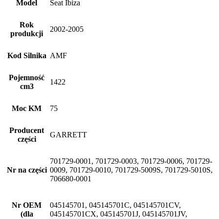
Model
Seat Ibiza
Rok
2002-2005
produkcji
Kod Silnika
AMF
Pojemność
1422
cm3
Moc KM
75
Producent
GARRETT
części
701729-0001, 701729-0003, 701729-0006, 701729-
Nr na części
0009, 701729-0010, 701729-5009S, 701729-5010S,
706680-0001
Nr OEM
045145701, 045145701C, 045145701CV,
(dla
045145701CX, 045145701J, 045145701JV,