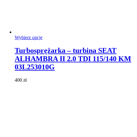
Ten
Wybierz opcje
produkt
ma
Turbosprężarka – turbina SEAT
wiele
ALHAMBRA II 2.0 TDI 115/140 KM
wariantów.
Opcje
03L253010G
można
wybrać
400
zł
na
stronie
produktu