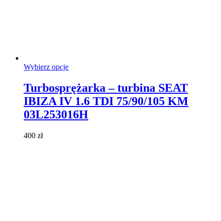
Ten
Wybierz opcje
produkt
ma
Turbosprężarka – turbina SEAT
wiele
IBIZA IV 1.6 TDI 75/90/105 KM
wariantów.
Opcje
03L253016H
można
wybrać
400
zł
na
stronie
produktu