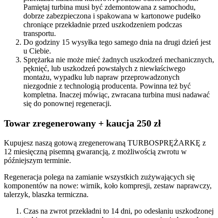
Pamiętaj turbina musi być zdemontowana z samochodu,
dobrze zabezpieczona i spakowana w kartonowe pudełko
chroniące przekładnie przed uszkodzeniem podczas
transportu.
Do godziny 15 wysyłka tego samego dnia na drugi dzień jest
u Ciebie.
Sprężarka nie może mieć żadnych uszkodzeń mechanicznych,
pęknięć, lub uszkodzeń powstałych z niewłaściwego
montażu, wypadku lub napraw przeprowadzonych
niezgodnie z technologią producenta. Powinna też być
kompletna. Inaczej mówiąc, zwracana turbina musi nadawać
się do ponownej regeneracji.
Towar zregenerowany + kaucja 250 zł
Kupujesz naszą gotową zregenerowaną TURBOSPRĘŻARKĘ z
12 miesięczną pisemną gwarancją, z możliwością zwrotu w
późniejszym terminie.
Regeneracja polega na zamianie wszystkich zużywających się
komponentów na nowe: wirnik, koło kompresji, zestaw naprawczy,
talerzyk, blaszka termiczna.
Czas na zwrot przekładni to 14 dni, po odesłaniu uszkodzonej