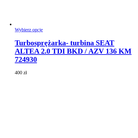
Ten
Wybierz opcje
produkt
ma
Turbosprężarka- turbina SEAT
wiele
ALTEA 2.0 TDI BKD / AZV 136 KM
wariantów.
Opcje
724930
można
wybrać
400
zł
na
stronie
produktu