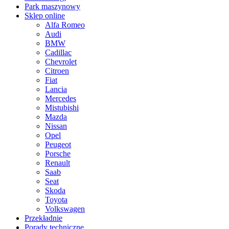
Park maszynowy
Sklep online
Alfa Romeo
Audi
BMW
Cadillac
Chevrolet
Citroen
Fiat
Lancia
Mercedes
Mistubishi
Mazda
Nissan
Opel
Peugeot
Porsche
Renault
Saab
Seat
Skoda
Toyota
Volkswagen
Przekładnie
Porady techniczne