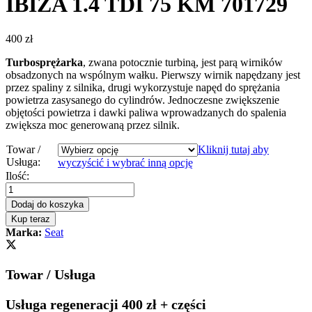
IBIZA 1.4 TDI 75 KM 701729
400
zł
Turbosprężarka
, zwana potocznie turbiną, jest parą wirników
obsadzonych na wspólnym wałku. Pierwszy wirnik napędzany jest
przez spaliny z silnika, drugi wykorzystuje napęd do sprężania
powietrza zasysanego do cylindrów. Jednoczesne zwiększenie
objętości powietrza i dawki paliwa wprowadzanych do spalenia
zwiększa moc generowaną przez silnik.
Towar /
Kliknij tutaj aby
Usługa:
wyczyścić i wybrać inną opcję
Turbosprężarka
Ilość:
–
turbina
Dodaj do koszyka
Seat
Kup teraz
IBIZA
Marka:
Seat
1.4
TDI
75
Towar / Usługa
KM
701729
quantity
Usługa regeneracji 400 zł + części