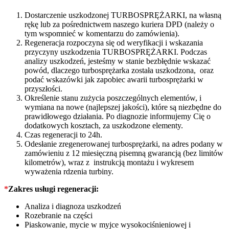
Dostarczenie uszkodzonej TURBOSPRĘŻARKI, na własną
rękę lub za pośrednictwem naszego kuriera DPD (należy o
tym wspomnieć w komentarzu do zamówienia).
Regeneracja rozpoczyna się od weryfikacji i wskazania
przyczyny uszkodzenia TURBOSPRĘŻARKI. Podczas
analizy uszkodzeń, jesteśmy w stanie bezbłędnie wskazać
powód, dlaczego turbosprężarka została uszkodzona, oraz
podać wskazówki jak zapobiec awarii turbosprężarki w
przyszłości.
Określenie stanu zużycia poszczególnych elementów, i
wymiana na nowe (najlepszej jakości), które są niezbędne do
prawidłowego działania. Po diagnozie informujemy Cię o
dodatkowych kosztach, za uszkodzone elementy.
Czas regeneracji to 24h.
Odesłanie zregenerowanej turbosprężarki, na adres podany w
zamówieniu z 12 miesięczną pisemną gwarancją (bez limitów
kilometrów), wraz z instrukcją montażu i wykresem
wyważenia rdzenia turbiny.
*
Zakres usługi regeneracji:
Analiza i diagnoza uszkodzeń
Rozebranie na części
Piaskowanie, mycie w myjce wysokociśnieniowej i