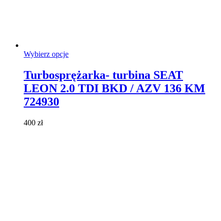
Ten
Wybierz opcje
produkt
ma
Turbosprężarka- turbina SEAT
wiele
LEON 2.0 TDI BKD / AZV 136 KM
wariantów.
Opcje
724930
można
wybrać
400
zł
na
stronie
produktu