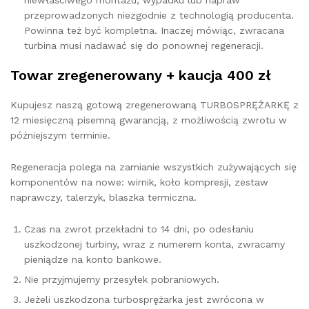
niewłaściwego montażu, wypadku lub napraw
przeprowadzonych niezgodnie z technologią producenta.
Powinna też być kompletna. Inaczej mówiąc, zwracana
turbina musi nadawać się do ponownej regeneracji.
Towar zregenerowany + kaucja 400 zł
Kupujesz naszą gotową zregenerowaną TURBOSPRĘŻARKĘ z
12 miesięczną pisemną gwarancją, z możliwością zwrotu w
późniejszym terminie.
Regeneracja polega na zamianie wszystkich zużywających się
komponentów na nowe: wirnik, koło kompresji, zestaw
naprawczy, talerzyk, blaszka termiczna.
Czas na zwrot przekładni to 14 dni, po odesłaniu
uszkodzonej turbiny, wraz z numerem konta, zwracamy
pieniądze na konto bankowe.
Nie przyjmujemy przesyłek pobraniowych.
Jeżeli uszkodzona turbosprężarka jest zwrócona w