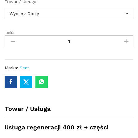
Towar / Usługa:
Ilość:
Turbosprężarka
-
turbina
SEAT
IBIZA
IV
Marka:
Seat
1.6
TDI
75/90/105
KM
03L253016H
Towar / Usługa
quantity
Usługa regeneracji 400 zł + części