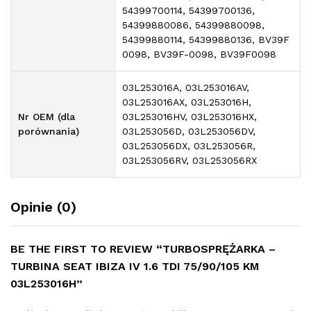
54399700114, 54399700136,
54399880086, 54399880098,
54399880114, 54399880136, BV39F
0098, BV39F-0098, BV39F0098
03L253016A, 03L253016AV,
03L253016AX, 03L253016H,
Nr OEM (dla
03L253016HV, 03L253016HX,
porównania)
03L253056D, 03L253056DV,
03L253056DX, 03L253056R,
03L253056RV, 03L253056RX
Opinie (0)
BE THE FIRST TO REVIEW “TURBOSPRĘŻARKA –
TURBINA SEAT IBIZA IV 1.6 TDI 75/90/105 KM
03L253016H”