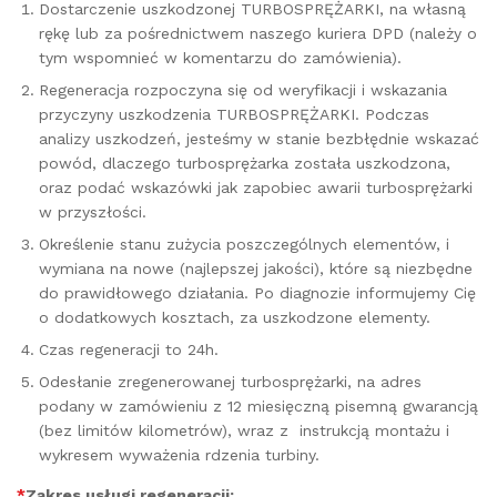
Dostarczenie uszkodzonej TURBOSPRĘŻARKI, na własną
rękę lub za pośrednictwem naszego kuriera DPD (należy o
tym wspomnieć w komentarzu do zamówienia).
Regeneracja rozpoczyna się od weryfikacji i wskazania
przyczyny uszkodzenia TURBOSPRĘŻARKI. Podczas
analizy uszkodzeń, jesteśmy w stanie bezbłędnie wskazać
powód, dlaczego turbosprężarka została uszkodzona,
oraz podać wskazówki jak zapobiec awarii turbosprężarki
w przyszłości.
Określenie stanu zużycia poszczególnych elementów, i
wymiana na nowe (najlepszej jakości), które są niezbędne
do prawidłowego działania. Po diagnozie informujemy Cię
o dodatkowych kosztach, za uszkodzone elementy.
Czas regeneracji to 24h.
Odesłanie zregenerowanej turbosprężarki, na adres
podany w zamówieniu z 12 miesięczną pisemną gwarancją
(bez limitów kilometrów), wraz z instrukcją montażu i
wykresem wyważenia rdzenia turbiny.
*
Zakres usługi regeneracji: