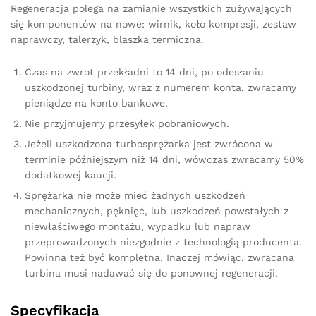
Regeneracja polega na zamianie wszystkich zużywających
się komponentów na nowe: wirnik, koło kompresji, zestaw
naprawczy, talerzyk, blaszka termiczna.
Czas na zwrot przekładni to 14 dni, po odesłaniu
uszkodzonej turbiny, wraz z numerem konta, zwracamy
pieniądze na konto bankowe.
Nie przyjmujemy przesyłek pobraniowych.
Jeżeli uszkodzona turbosprężarka jest zwrócona w
terminie późniejszym niż 14 dni, wówczas zwracamy 50%
dodatkowej kaucji.
Sprężarka nie może mieć żadnych uszkodzeń
mechanicznych, pęknięć, lub uszkodzeń powstałych z
niewłaściwego montażu, wypadku lub napraw
przeprowadzonych niezgodnie z technologią producenta.
Powinna też być kompletna. Inaczej mówiąc, zwracana
turbina musi nadawać się do ponownej regeneracji.
Specyfikacja