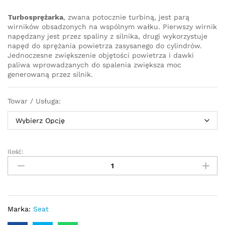
Turbosprężarka
, zwana potocznie turbiną, jest parą
wirników obsadzonych na wspólnym wałku. Pierwszy wirnik
napędzany jest przez spaliny z silnika, drugi wykorzystuje
napęd do sprężania powietrza zasysanego do cylindrów.
Jednoczesne zwiększenie objętości powietrza i dawki
paliwa wprowadzanych do spalenia zwiększa moc
generowaną przez silnik.
Towar / Usługa:
Ilość:
Turbosprężarka
-
turbina
Seat
Leon
2.0
Marka:
Seat
TDI