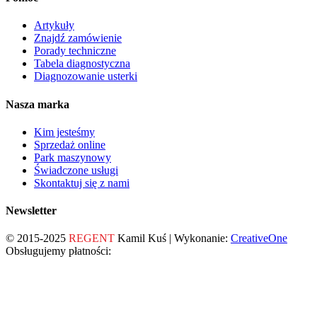
Artykuły
Znajdź zamówienie
Porady techniczne
Tabela diagnostyczna
Diagnozowanie usterki
Nasza marka
Kim jesteśmy
Sprzedaż online
Park maszynowy
Świadczone usługi
Skontaktuj się z nami
Newsletter
© 2015-2025
REGENT
Kamil Kuś | Wykonanie:
CreativeOne
Obsługujemy płatności: