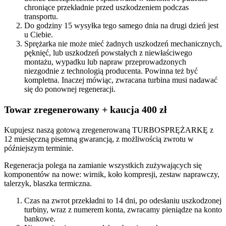
chroniące przekładnie przed uszkodzeniem podczas
transportu.
Do godziny 15 wysyłka tego samego dnia na drugi dzień jest
u Ciebie.
Sprężarka nie może mieć żadnych uszkodzeń mechanicznych,
pęknięć, lub uszkodzeń powstałych z niewłaściwego
montażu, wypadku lub napraw przeprowadzonych
niezgodnie z technologią producenta. Powinna też być
kompletna. Inaczej mówiąc, zwracana turbina musi nadawać
się do ponownej regeneracji.
Towar zregenerowany + kaucja 400 zł
Kupujesz naszą gotową zregenerowaną TURBOSPRĘŻARKĘ z
12 miesięczną pisemną gwarancją, z możliwością zwrotu w
późniejszym terminie.
Regeneracja polega na zamianie wszystkich zużywających się
komponentów na nowe: wirnik, koło kompresji, zestaw naprawczy,
talerzyk, blaszka termiczna.
Czas na zwrot przekładni to 14 dni, po odesłaniu uszkodzonej
turbiny, wraz z numerem konta, zwracamy pieniądze na konto
bankowe.