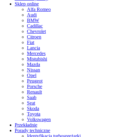
Sklep online
Alfa Romeo
Audi
BMW
Cadillac
Chevrolet
Citroen
Fiat
Lancia
Mercedes
Mistubishi
Mazda
Nissan
Opel
Peugeot
Porsche
Renault
Saab
Seat
Skoda
Toyota
Volkswagen
Przekładnie
Porady techniczne
Identyfikacja turbosprężarki