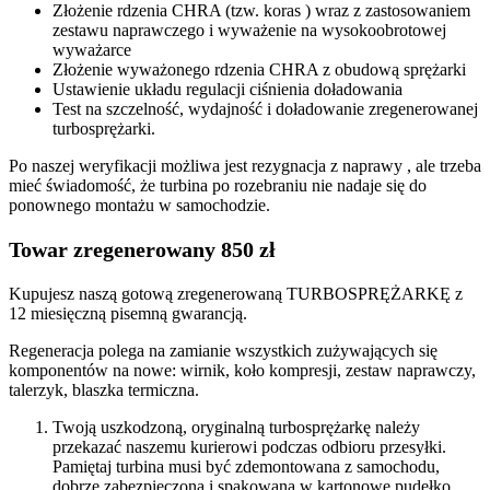
Złożenie rdzenia CHRA (tzw. koras ) wraz z zastosowaniem
zestawu naprawczego i wyważenie na wysokoobrotowej
wyważarce
Złożenie wyważonego rdzenia CHRA z obudową sprężarki
Ustawienie układu regulacji ciśnienia doładowania
Test na szczelność, wydajność i doładowanie zregenerowanej
turbosprężarki.
Po naszej weryfikacji możliwa jest rezygnacja z naprawy , ale trzeba
mieć świadomość, że turbina po rozebraniu nie nadaje się do
ponownego montażu w samochodzie.
Towar zregenerowany 850 zł
Kupujesz naszą gotową zregenerowaną TURBOSPRĘŻARKĘ z
12 miesięczną pisemną gwarancją.
Regeneracja polega na zamianie wszystkich zużywających się
komponentów na nowe: wirnik, koło kompresji, zestaw naprawczy,
talerzyk, blaszka termiczna.
Twoją uszkodzoną, oryginalną turbosprężarkę należy
przekazać naszemu kurierowi podczas odbioru przesyłki.
Pamiętaj turbina musi być zdemontowana z samochodu,
dobrze zabezpieczona i spakowana w kartonowe pudełko