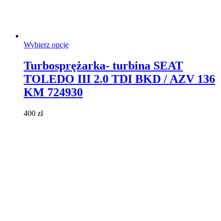
Ten
Wybierz opcje
produkt
ma
Turbosprężarka- turbina SEAT
wiele
TOLEDO III 2.0 TDI BKD / AZV 136
wariantów.
Opcje
KM 724930
można
wybrać
400
zł
na
stronie
produktu