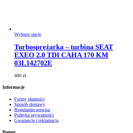
Ten
Wybierz opcje
produkt
ma
Turbosprężarka – turbina SEAT
wiele
EXEO 2.0 TDI CAHA 170 KM
wariantów.
Opcje
03L142702E
można
wybrać
400
zł
na
stronie
Informacje
produktu
Formy płatności
Sposób dostawy
Regulamin serwisu
Polityka prywatności
Gwarancja i reklamacja
Pomoc