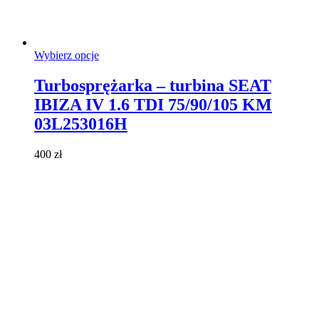
Ten
Wybierz opcje
produkt
ma
Turbosprężarka – turbina SEAT
wiele
IBIZA IV 1.6 TDI 75/90/105 KM
wariantów.
Opcje
03L253016H
można
wybrać
400
zł
na
stronie
produktu