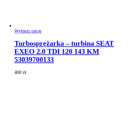
Ten
Wybierz opcje
produkt
ma
Turbosprężarka – turbina SEAT
wiele
EXEO 2.0 TDI 120 143 KM
wariantów.
Opcje
53039700133
można
wybrać
400
zł
na
stronie
produktu