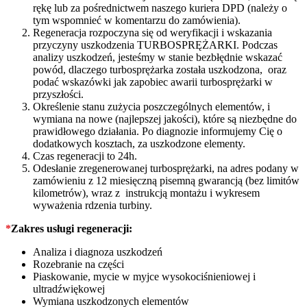
rękę lub za pośrednictwem naszego kuriera DPD (należy o
tym wspomnieć w komentarzu do zamówienia).
Regeneracja rozpoczyna się od weryfikacji i wskazania
przyczyny uszkodzenia TURBOSPRĘŻARKI. Podczas
analizy uszkodzeń, jesteśmy w stanie bezbłędnie wskazać
powód, dlaczego turbosprężarka została uszkodzona, oraz
podać wskazówki jak zapobiec awarii turbosprężarki w
przyszłości.
Określenie stanu zużycia poszczególnych elementów, i
wymiana na nowe (najlepszej jakości), które są niezbędne do
prawidłowego działania. Po diagnozie informujemy Cię o
dodatkowych kosztach, za uszkodzone elementy.
Czas regeneracji to 24h.
Odesłanie zregenerowanej turbosprężarki, na adres podany w
zamówieniu z 12 miesięczną pisemną gwarancją (bez limitów
kilometrów), wraz z instrukcją montażu i wykresem
wyważenia rdzenia turbiny.
*
Zakres usługi regeneracji:
Analiza i diagnoza uszkodzeń
Rozebranie na części
Piaskowanie, mycie w myjce wysokociśnieniowej i
ultradźwiękowej
Wymiana uszkodzonych elementów