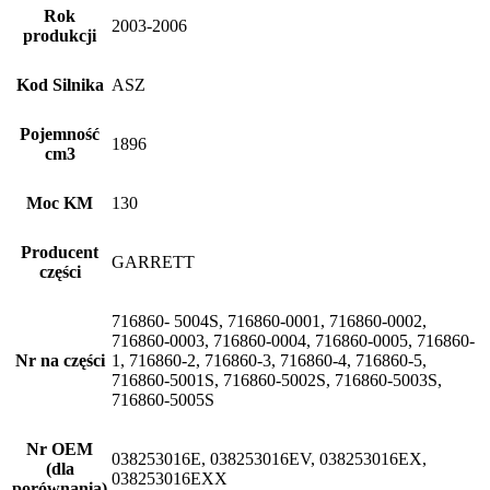
Rok
2003-2006
produkcji
Kod Silnika
ASZ
Pojemność
1896
cm3
Moc KM
130
Producent
GARRETT
części
716860- 5004S, 716860-0001, 716860-0002,
716860-0003, 716860-0004, 716860-0005, 716860-
Nr na części
1, 716860-2, 716860-3, 716860-4, 716860-5,
716860-5001S, 716860-5002S, 716860-5003S,
716860-5005S
Nr OEM
038253016E, 038253016EV, 038253016EX,
(dla
038253016EXX
porównania)