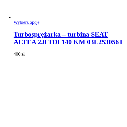
Ten
Wybierz opcje
produkt
ma
Turbosprężarka – turbina SEAT
wiele
ALTEA 2.0 TDI 140 KM 03L253056T
wariantów.
Opcje
można
400
zł
wybrać
na
stronie
produktu