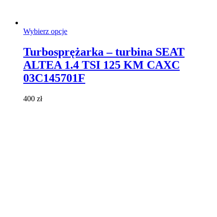
Ten
Wybierz opcje
produkt
ma
Turbosprężarka – turbina SEAT
wiele
ALTEA 1.4 TSI 125 KM CAXC
wariantów.
Opcje
03C145701F
można
wybrać
400
zł
na
stronie
produktu