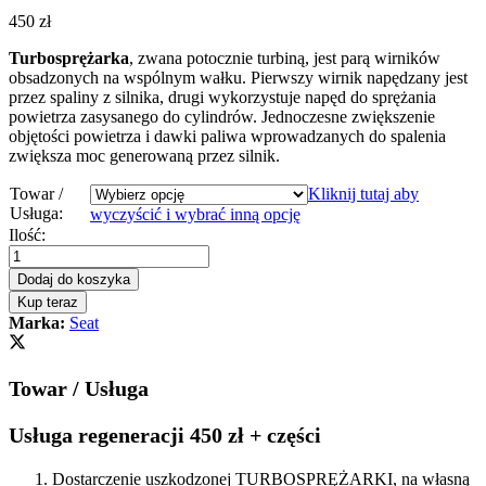
450
zł
Turbosprężarka
, zwana potocznie turbiną, jest parą wirników
obsadzonych na wspólnym wałku. Pierwszy wirnik napędzany jest
przez spaliny z silnika, drugi wykorzystuje napęd do sprężania
powietrza zasysanego do cylindrów. Jednoczesne zwiększenie
objętości powietrza i dawki paliwa wprowadzanych do spalenia
zwiększa moc generowaną przez silnik.
Towar /
Kliknij tutaj aby
Usługa:
wyczyścić i wybrać inną opcję
Turbosprężarka
Ilość:
-
turbina
Dodaj do koszyka
Seat
Kup teraz
Toledo
Marka:
Seat
1.9
TDI
130KM
Towar / Usługa
716860
quantity
Usługa regeneracji 450 zł + części
Dostarczenie uszkodzonej TURBOSPRĘŻARKI, na własną