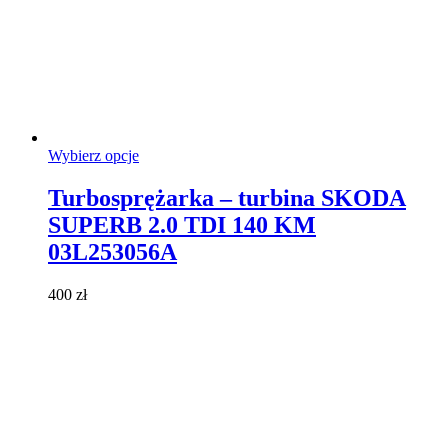
Ten
Wybierz opcje
produkt
ma
Turbosprężarka – turbina SKODA
wiele
SUPERB 2.0 TDI 140 KM
wariantów.
Opcje
03L253056A
można
wybrać
400
zł
na
stronie
produktu