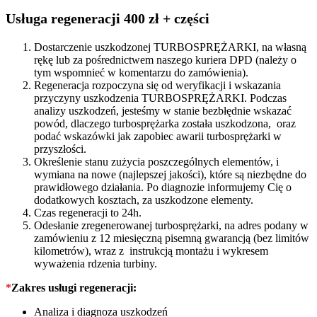
720243
quantity
Usługa regeneracji 400 zł + części
Dostarczenie uszkodzonej TURBOSPRĘŻARKI, na własną
rękę lub za pośrednictwem naszego kuriera DPD (należy o
tym wspomnieć w komentarzu do zamówienia).
Regeneracja rozpoczyna się od weryfikacji i wskazania
przyczyny uszkodzenia TURBOSPRĘŻARKI. Podczas
analizy uszkodzeń, jesteśmy w stanie bezbłędnie wskazać
powód, dlaczego turbosprężarka została uszkodzona, oraz
podać wskazówki jak zapobiec awarii turbosprężarki w
przyszłości.
Określenie stanu zużycia poszczególnych elementów, i
wymiana na nowe (najlepszej jakości), które są niezbędne do
prawidłowego działania. Po diagnozie informujemy Cię o
dodatkowych kosztach, za uszkodzone elementy.
Czas regeneracji to 24h.
Odesłanie zregenerowanej turbosprężarki, na adres podany w
zamówieniu z 12 miesięczną pisemną gwarancją (bez limitów
kilometrów), wraz z instrukcją montażu i wykresem
wyważenia rdzenia turbiny.
*
Zakres usługi regeneracji:
Analiza i diagnoza uszkodzeń