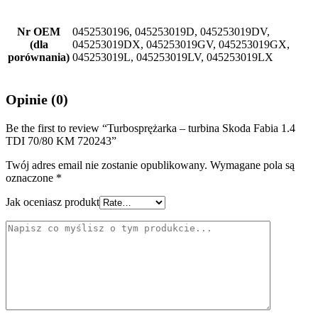
Nr OEM
0452530196, 045253019D, 045253019DV,
(dla
045253019DX, 045253019GV, 045253019GX,
porównania)
045253019L, 045253019LV, 045253019LX
Opinie (0)
Be the first to review “Turbosprężarka – turbina Skoda Fabia 1.4
TDI 70/80 KM 720243”
Twój adres email nie zostanie opublikowany.
Wymagane pola są
oznaczone
*
Jak oceniasz produkt