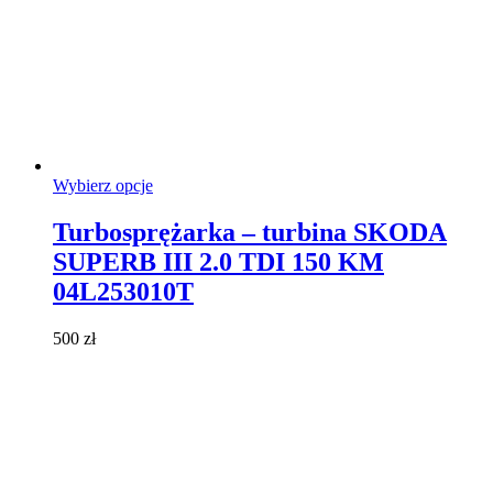
Ten
Wybierz opcje
produkt
ma
Turbosprężarka – turbina SKODA
wiele
SUPERB III 2.0 TDI 150 KM
wariantów.
Opcje
04L253010T
można
wybrać
500
zł
na
stronie
produktu