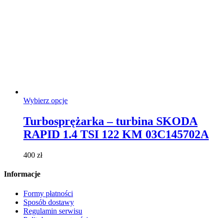
Ten
Wybierz opcje
produkt
ma
Turbosprężarka – turbina SKODA
wiele
RAPID 1.4 TSI 122 KM 03C145702A
wariantów.
Opcje
można
400
zł
wybrać
na
Informacje
stronie
produktu
Formy płatności
Sposób dostawy
Regulamin serwisu