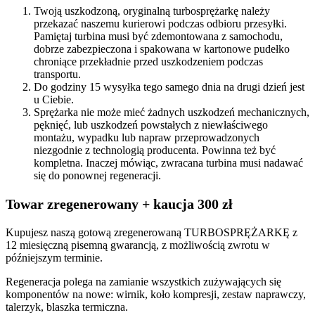
Twoją uszkodzoną, oryginalną turbosprężarkę należy
przekazać naszemu kurierowi podczas odbioru przesyłki.
Pamiętaj turbina musi być zdemontowana z samochodu,
dobrze zabezpieczona i spakowana w kartonowe pudełko
chroniące przekładnie przed uszkodzeniem podczas
transportu.
Do godziny 15 wysyłka tego samego dnia na drugi dzień jest
u Ciebie.
Sprężarka nie może mieć żadnych uszkodzeń mechanicznych,
pęknięć, lub uszkodzeń powstałych z niewłaściwego
montażu, wypadku lub napraw przeprowadzonych
niezgodnie z technologią producenta. Powinna też być
kompletna. Inaczej mówiąc, zwracana turbina musi nadawać
się do ponownej regeneracji.
Towar zregenerowany + kaucja 300 zł
Kupujesz naszą gotową zregenerowaną TURBOSPRĘŻARKĘ z
12 miesięczną pisemną gwarancją, z możliwością zwrotu w
późniejszym terminie.
Regeneracja polega na zamianie wszystkich zużywających się
komponentów na nowe: wirnik, koło kompresji, zestaw naprawczy,
talerzyk, blaszka termiczna.