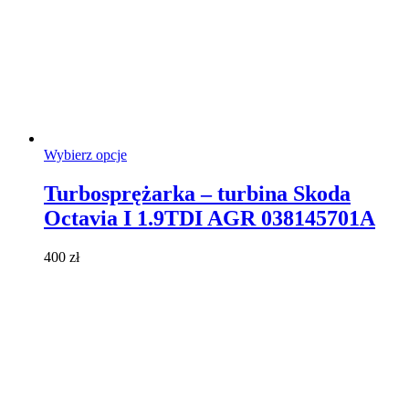
Ten
Wybierz opcje
produkt
ma
Turbosprężarka – turbina Skoda
wiele
Octavia I 1.9TDI AGR 038145701A
wariantów.
Opcje
można
400
zł
wybrać
na
stronie
produktu