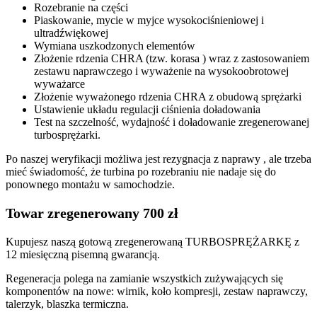
Rozebranie na części
Piaskowanie, mycie w myjce wysokociśnieniowej i
ultradźwiękowej
Wymiana uszkodzonych elementów
Złożenie rdzenia CHRA (tzw. korasa ) wraz z zastosowaniem
zestawu naprawczego i wyważenie na wysokoobrotowej
wyważarce
Złożenie wyważonego rdzenia CHRA z obudową sprężarki
Ustawienie układu regulacji ciśnienia doładowania
Test na szczelność, wydajność i doładowanie zregenerowanej
turbosprężarki.
Po naszej weryfikacji możliwa jest rezygnacja z naprawy , ale trzeba
mieć świadomość, że turbina po rozebraniu nie nadaje się do
ponownego montażu w samochodzie.
Towar zregenerowany 700 zł
Kupujesz naszą gotową zregenerowaną TURBOSPRĘŻARKĘ z
12 miesięczną pisemną gwarancją.
Regeneracja polega na zamianie wszystkich zużywających się
komponentów na nowe: wirnik, koło kompresji, zestaw naprawczy,
talerzyk, blaszka termiczna.