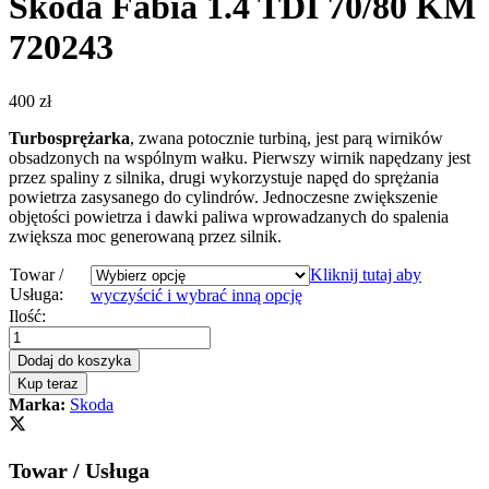
Skoda Fabia 1.4 TDI 70/80 KM
720243
400
zł
Turbosprężarka
, zwana potocznie turbiną, jest parą wirników
obsadzonych na wspólnym wałku. Pierwszy wirnik napędzany jest
przez spaliny z silnika, drugi wykorzystuje napęd do sprężania
powietrza zasysanego do cylindrów. Jednoczesne zwiększenie
objętości powietrza i dawki paliwa wprowadzanych do spalenia
zwiększa moc generowaną przez silnik.
Towar /
Kliknij tutaj aby
Usługa:
wyczyścić i wybrać inną opcję
Turbosprężarka
Ilość:
–
turbina
Dodaj do koszyka
Skoda
Kup teraz
Fabia
Marka:
Skoda
1.4
TDI
70/80
Towar / Usługa
KM