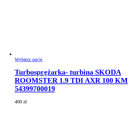
Ten
Wybierz opcje
produkt
ma
Turbosprężarka- turbina SKODA
wiele
ROOMSTER 1.9 TDI AXR 100 KM
wariantów.
Opcje
54399700019
można
wybrać
400
zł
na
stronie
produktu