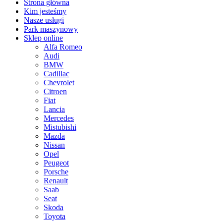
Strona główna
Kim jesteśmy
Nasze usługi
Park maszynowy
Sklep online
Alfa Romeo
Audi
BMW
Cadillac
Chevrolet
Citroen
Fiat
Lancia
Mercedes
Mistubishi
Mazda
Nissan
Opel
Peugeot
Porsche
Renault
Saab
Seat
Skoda
Toyota