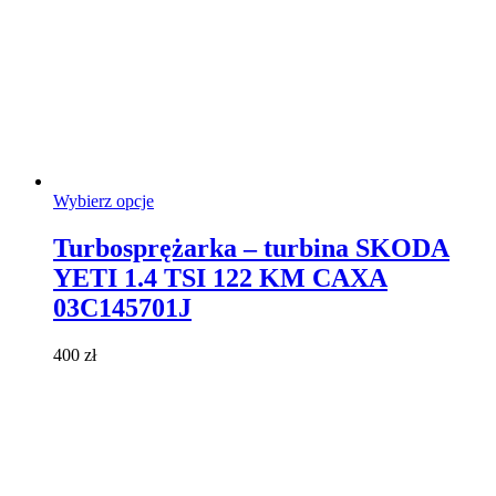
Ten
Wybierz opcje
produkt
ma
Turbosprężarka – turbina SKODA
wiele
YETI 1.4 TSI 122 KM CAXA
wariantów.
Opcje
03C145701J
można
wybrać
400
zł
na
stronie
produktu