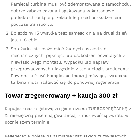
Pamiętaj turbina musi być zdemontowana z samochodu,
dobrze zabezpieczona i spakowana w kartonowe
pudełko chroniące przekładnie przed uszkodzeniem
podczas transportu.
Do godziny 15 wysyłka tego samego dnia na drugi dzień
jest u Ciebie.
Sprężarka nie może mieć żadnych uszkodzeń
mechanicznych, pęknięć, lub uszkodzeń powstałych z
niewłaściwego montażu, wypadku lub napraw
przeprowadzonych niezgodnie z technologią producenta.
Powinna też być kompletna. Inaczej mówiąc, zwracana
turbina musi nadawać się do ponownej regeneracji.
Towar zregenerowany + kaucja 300 zł
Kupujesz naszą gotową zregenerowaną TURBOSPRĘŻARKĘ z
12 miesięczną pisemną gwarancją, z możliwością zwrotu w
późniejszym terminie.
Regeneracja polega na zamianie wszystkich zużywających