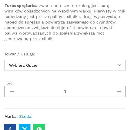
Turbosprężarka
, zwana potocznie turbiną, jest parą
wirników obsadzonych na wspólnym wałku. Pierwszy wirnik
napędzany jest przez spaliny z silnika, drugi wykorzystuje
napęd do sprężania powietrza zasysanego do cylindrów.
Jednoczesne zwiększenie objętości powietrza i dawki
paliwa wprowadzanych do spalenia zwiększa moc
generowaną przez silnik.
Towar / Usługa:
Ilość:
Turbosprężarka
-
turbina
Skoda
Octavia
I
Marka:
Skoda
1.9TDI
100