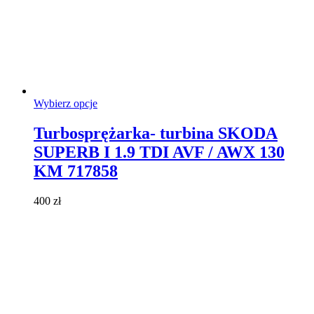
Ten
Wybierz opcje
produkt
ma
Turbosprężarka- turbina SKODA
wiele
SUPERB I 1.9 TDI AVF / AWX 130
wariantów.
Opcje
KM 717858
można
wybrać
400
zł
na
stronie
produktu