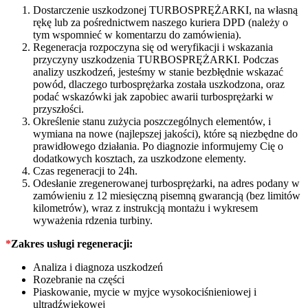
Dostarczenie uszkodzonej TURBOSPRĘŻARKI, na własną
rękę lub za pośrednictwem naszego kuriera DPD (należy o
tym wspomnieć w komentarzu do zamówienia).
Regeneracja rozpoczyna się od weryfikacji i wskazania
przyczyny uszkodzenia TURBOSPRĘŻARKI. Podczas
analizy uszkodzeń, jesteśmy w stanie bezbłędnie wskazać
powód, dlaczego turbosprężarka została uszkodzona, oraz
podać wskazówki jak zapobiec awarii turbosprężarki w
przyszłości.
Określenie stanu zużycia poszczególnych elementów, i
wymiana na nowe (najlepszej jakości), które są niezbędne do
prawidłowego działania. Po diagnozie informujemy Cię o
dodatkowych kosztach, za uszkodzone elementy.
Czas regeneracji to 24h.
Odesłanie zregenerowanej turbosprężarki, na adres podany w
zamówieniu z 12 miesięczną pisemną gwarancją (bez limitów
kilometrów), wraz z instrukcją montażu i wykresem
wyważenia rdzenia turbiny.
*
Zakres usługi regeneracji:
Analiza i diagnoza uszkodzeń
Rozebranie na części
Piaskowanie, mycie w myjce wysokociśnieniowej i
ultradźwiękowej