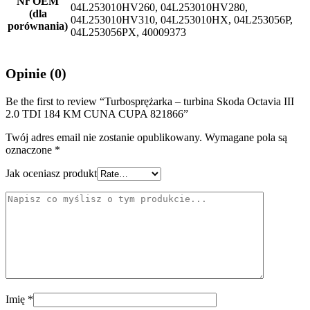
Nr OEM
04L253010HV260, 04L253010HV280,
(dla
04L253010HV310, 04L253010HX, 04L253056P,
porównania)
04L253056PX, 40009373
Opinie (0)
Be the first to review “Turbosprężarka – turbina Skoda Octavia III
2.0 TDI 184 KM CUNA CUPA 821866”
Twój adres email nie zostanie opublikowany.
Wymagane pola są
oznaczone
*
Jak oceniasz produkt
Imię
*