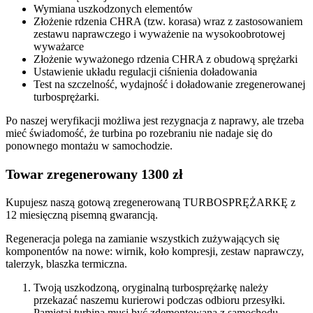
Wymiana uszkodzonych elementów
Złożenie rdzenia CHRA (tzw. korasa) wraz z zastosowaniem
zestawu naprawczego i wyważenie na wysokoobrotowej
wyważarce
Złożenie wyważonego rdzenia CHRA z obudową sprężarki
Ustawienie układu regulacji ciśnienia doładowania
Test na szczelność, wydajność i doładowanie zregenerowanej
turbosprężarki.
Po naszej weryfikacji możliwa jest rezygnacja z naprawy, ale trzeba
mieć świadomość, że turbina po rozebraniu nie nadaje się do
ponownego montażu w samochodzie.
Towar zregenerowany 1300 zł
Kupujesz naszą gotową zregenerowaną TURBOSPRĘŻARKĘ z
12 miesięczną pisemną gwarancją.
Regeneracja polega na zamianie wszystkich zużywających się
komponentów na nowe: wirnik, koło kompresji, zestaw naprawczy,
talerzyk, blaszka termiczna.
Twoją uszkodzoną, oryginalną turbosprężarkę należy
przekazać naszemu kurierowi podczas odbioru przesyłki.
Pamiętaj turbina musi być zdemontowana z samochodu,