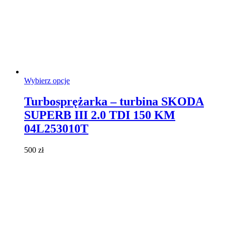
Ten
Wybierz opcje
produkt
ma
Turbosprężarka – turbina SKODA
wiele
SUPERB III 2.0 TDI 150 KM
wariantów.
Opcje
04L253010T
można
wybrać
500
zł
na
stronie
produktu