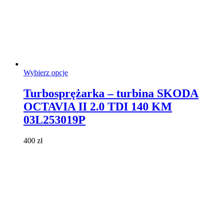
Ten
Wybierz opcje
produkt
ma
Turbosprężarka – turbina SKODA
wiele
OCTAVIA II 2.0 TDI 140 KM
wariantów.
Opcje
03L253019P
można
wybrać
400
zł
na
stronie
produktu