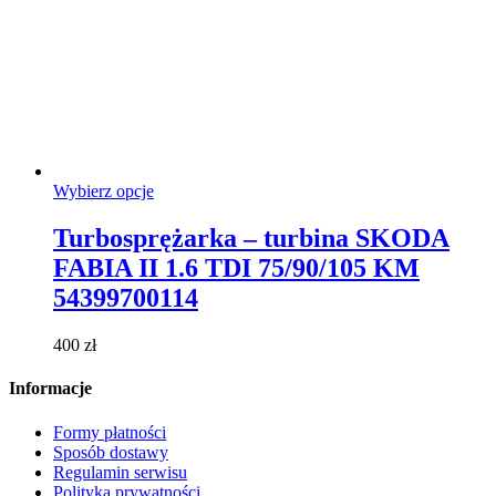
Ten
Wybierz opcje
produkt
ma
Turbosprężarka – turbina SKODA
wiele
FABIA II 1.6 TDI 75/90/105 KM
wariantów.
Opcje
54399700114
można
wybrać
400
zł
na
stronie
Informacje
produktu
Formy płatności
Sposób dostawy
Regulamin serwisu
Polityka prywatności