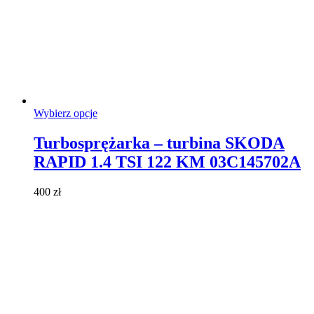
Ten
Wybierz opcje
produkt
ma
Turbosprężarka – turbina SKODA
wiele
RAPID 1.4 TSI 122 KM 03C145702A
wariantów.
Opcje
można
400
zł
wybrać
na
stronie
produktu