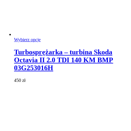
Ten
Wybierz opcje
produkt
ma
Turbosprężarka – turbina Skoda
wiele
Octavia II 2.0 TDI 140 KM BMP
wariantów.
Opcje
03G253016H
można
wybrać
450
zł
na
stronie
produktu