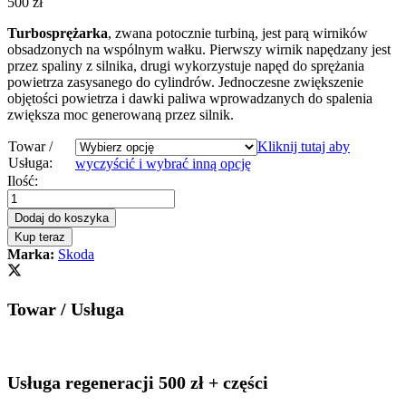
500
zł
Turbosprężarka
, zwana potocznie turbiną, jest parą wirników
obsadzonych na wspólnym wałku. Pierwszy wirnik napędzany jest
przez spaliny z silnika, drugi wykorzystuje napęd do sprężania
powietrza zasysanego do cylindrów. Jednoczesne zwiększenie
objętości powietrza i dawki paliwa wprowadzanych do spalenia
zwiększa moc generowaną przez silnik.
Towar /
Kliknij tutaj aby
Usługa:
wyczyścić i wybrać inną opcję
Turbosprężarka
Ilość:
-
turbina
Dodaj do koszyka
Skoda
Kup teraz
Octavia
Marka:
Skoda
III
2.0
TDI
Towar / Usługa
184
KM
CUNA
CUPA
821866
Usługa regeneracji 500 zł + części
quantity