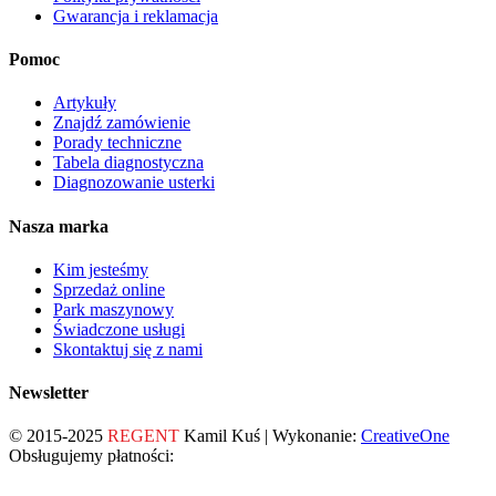
Gwarancja i reklamacja
Pomoc
Artykuły
Znajdź zamówienie
Porady techniczne
Tabela diagnostyczna
Diagnozowanie usterki
Nasza marka
Kim jesteśmy
Sprzedaż online
Park maszynowy
Świadczone usługi
Skontaktuj się z nami
Newsletter
© 2015-2025
REGENT
Kamil Kuś | Wykonanie:
CreativeOne
Obsługujemy płatności: