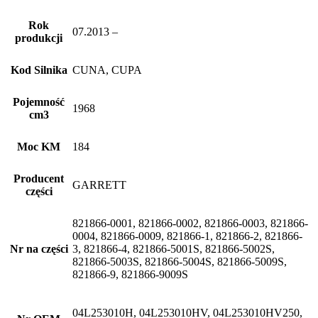
Rok
07.2013 –
produkcji
Kod Silnika
CUNA, CUPA
Pojemność
1968
cm3
Moc KM
184
Producent
GARRETT
części
821866-0001, 821866-0002, 821866-0003, 821866-
0004, 821866-0009, 821866-1, 821866-2, 821866-
Nr na części
3, 821866-4, 821866-5001S, 821866-5002S,
821866-5003S, 821866-5004S, 821866-5009S,
821866-9, 821866-9009S
04L253010H, 04L253010HV, 04L253010HV250,