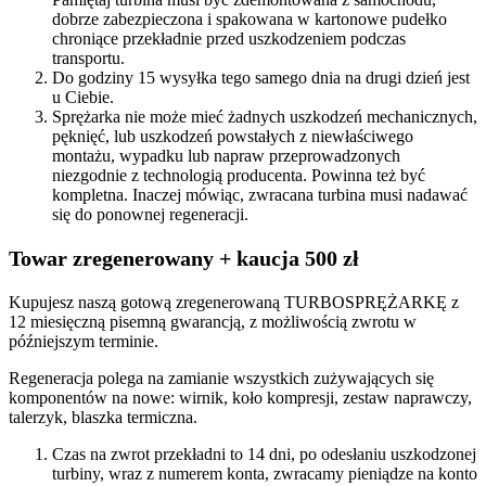
dobrze zabezpieczona i spakowana w kartonowe pudełko
chroniące przekładnie przed uszkodzeniem podczas
transportu.
Do godziny 15 wysyłka tego samego dnia na drugi dzień jest
u Ciebie.
Sprężarka nie może mieć żadnych uszkodzeń mechanicznych,
pęknięć, lub uszkodzeń powstałych z niewłaściwego
montażu, wypadku lub napraw przeprowadzonych
niezgodnie z technologią producenta. Powinna też być
kompletna. Inaczej mówiąc, zwracana turbina musi nadawać
się do ponownej regeneracji.
Towar zregenerowany + kaucja 500 zł
Kupujesz naszą gotową zregenerowaną TURBOSPRĘŻARKĘ z
12 miesięczną pisemną gwarancją, z możliwością zwrotu w
późniejszym terminie.
Regeneracja polega na zamianie wszystkich zużywających się
komponentów na nowe: wirnik, koło kompresji, zestaw naprawczy,
talerzyk, blaszka termiczna.
Czas na zwrot przekładni to 14 dni, po odesłaniu uszkodzonej
turbiny, wraz z numerem konta, zwracamy pieniądze na konto