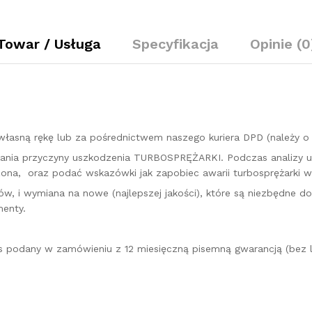
80KM
54399880054
quantity
Towar / Usługa
Specyfikacja
Opinie (0
łasną rękę lub za pośrednictwem naszego kuriera DPD (należy 
kazania przyczyny uszkodzenia TURBOSPRĘŻARKI. Podczas analizy 
na, oraz podać wskazówki jak zapobiec awarii turbosprężarki w 
w, i wymiana na nowe (najlepszej jakości), które są niezbędne d
enty.
es podany w zamówieniu z 12 miesięczną pisemną gwarancją (bez l