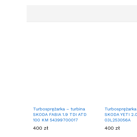
Turbosprężarka – turbina
Turbosprężarka
SKODA FABIA 1.9 TDI ATD
SKODA YETI 2.
100 KM 54399700017
03L253056A
400
zł
400
zł