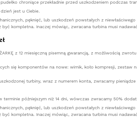
pudełko chroniące przekładnie przed uszkodzeniem podczas tran
zień jest u Ciebie.
hanicznych, pęknięć, lub uszkodzeń powstałych z niewłaściweg
ż być kompletna. Inaczej mówiąc, zwracana turbina musi nadawać
zł
KĘ z 12 miesięczną pisemną gwarancją, z możliwością zwrotu 
cych się komponentów na nowe: wirnik, koło kompresji, zestaw na
u uszkodzonej turbiny, wraz z numerem konta, zwracamy pieniądz
w terminie późniejszym niż 14 dni, wówczas zwracamy 50% dodatk
hanicznych, pęknięć, lub uszkodzeń powstałych z niewłaściweg
ż być kompletna. Inaczej mówiąc, zwracana turbina musi nadawać