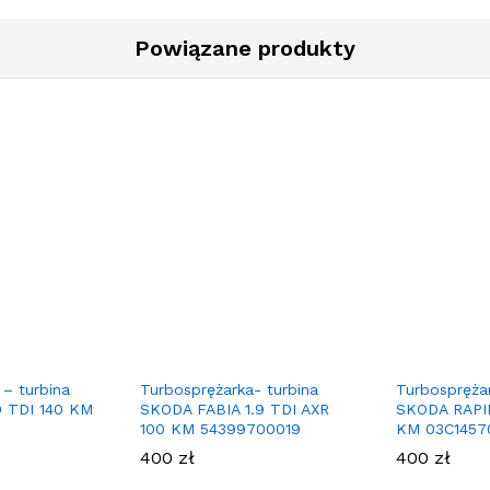
Powiązane produkty
 – turbina
Turbosprężarka- turbina
Turbosprężar
0 TDI 140 KM
SKODA FABIA 1.9 TDI AXR
SKODA RAPID
100 KM 54399700019
KM 03C1457
400
zł
400
zł