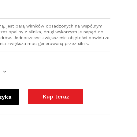
iną, jest parą wirników obsadzonych na wspólnym
zez spaliny z silnika, drugi wykorzystuje napęd do
ndrów. Jednoczesne zwiększenie objętości powietrza
nia zwiększa moc generowaną przez silnik.
Kup teraz
zyka