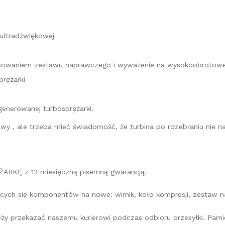
 ultradźwiękowej
stosowaniem zestawu naprawczego i wyważenie na wysokoobrotow
rężarki
generowanej turbosprężarki.
prawy , ale trzeba mieć świadomość, że turbina po rozebraniu ni
ARKĘ z 12 miesięczną pisemną gwarancją.
cych się komponentów na nowe: wirnik, koło kompresji, zestaw na
leży przekazać naszemu kurierowi podczas odbioru przesyłki. Pa