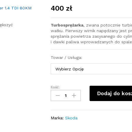
400
zł
ększyć
Turbosprężarka
, zwana potocznie turb
wałku. Pierwszy wirnik napędzany jest pr
sprężania powietrza zasysanego do cyli
i dawki paliwa wprowadzanych do spale
Towar / Usługa:
Ilość:
Turbosprężarka
Dodaj do kos
-
turbina
Skoda
Roomster
Marka:
Skoda
1.4
TDI