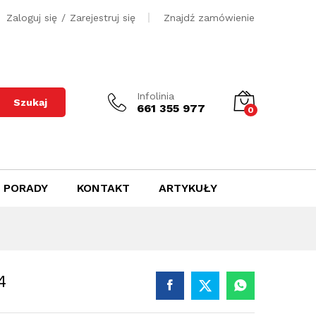
400
zł
Dodaj do koszyka
Zaloguj się
/
Zarejestruj się
Znajdź zamówienie
Infolinia
Szukaj
661 355 977
0
PORADY
KONTAKT
ARTYKUŁY
4