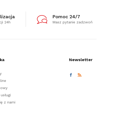
lizacja
Pomoc 24/7
ji 24h
Masz pytanie zadzwoń
ka
Newsletter
y
line
nowy
usługi
ię z nami