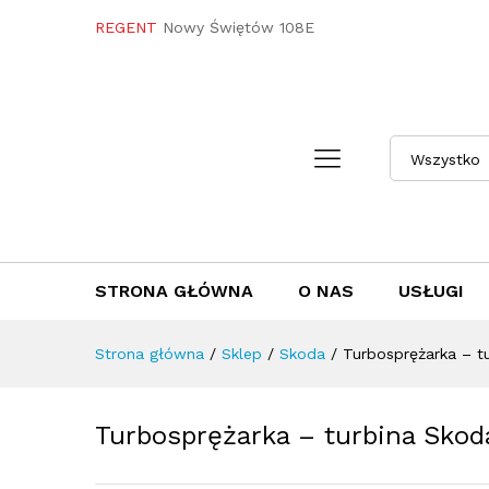
Turbosprężarka - turbina S
REGENT
Nowy Świętów 108E
Towar / Usługa
Specyfikacja
Opini
Wszystko
STRONA GŁÓWNA
O NAS
USŁUGI
Strona główna
/
Sklep
/
Skoda
/
Turbosprężarka – 
Turbosprężarka – turbina Sko