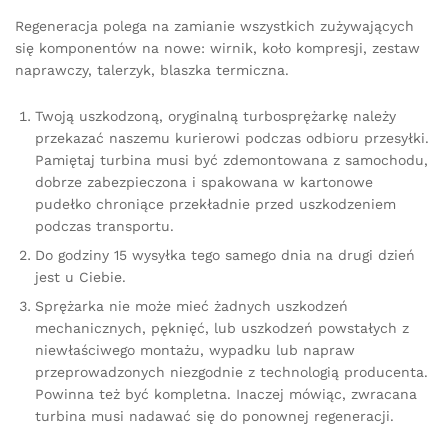
Regeneracja polega na zamianie wszystkich zużywających
się komponentów na nowe: wirnik, koło kompresji, zestaw
naprawczy, talerzyk, blaszka termiczna.
Twoją uszkodzoną, oryginalną turbosprężarkę należy
przekazać naszemu kurierowi podczas odbioru przesyłki.
Pamiętaj turbina musi być zdemontowana z samochodu,
dobrze zabezpieczona i spakowana w kartonowe
pudełko chroniące przekładnie przed uszkodzeniem
podczas transportu.
Do godziny 15 wysyłka tego samego dnia na drugi dzień
jest u Ciebie.
Sprężarka nie może mieć żadnych uszkodzeń
mechanicznych, pęknięć, lub uszkodzeń powstałych z
niewłaściwego montażu, wypadku lub napraw
przeprowadzonych niezgodnie z technologią producenta.
Powinna też być kompletna. Inaczej mówiąc, zwracana
turbina musi nadawać się do ponownej regeneracji.