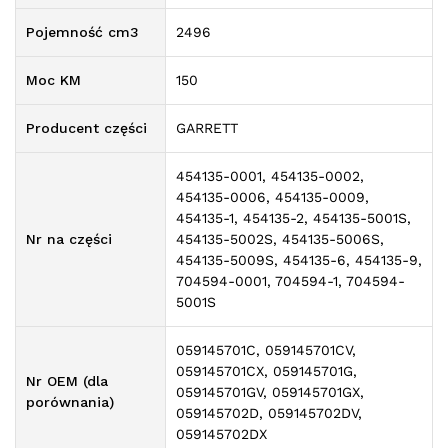
Pojemność cm3
2496
Moc KM
150
Producent części
GARRETT
454135-0001, 454135-0002,
454135-0006, 454135-0009,
454135-1, 454135-2, 454135-5001S,
Nr na części
454135-5002S, 454135-5006S,
454135-5009S, 454135-6, 454135-9,
704594-0001, 704594-1, 704594-
5001S
059145701C, 059145701CV,
059145701CX, 059145701G,
Nr OEM (dla
059145701GV, 059145701GX,
porównania)
059145702D, 059145702DV,
059145702DX