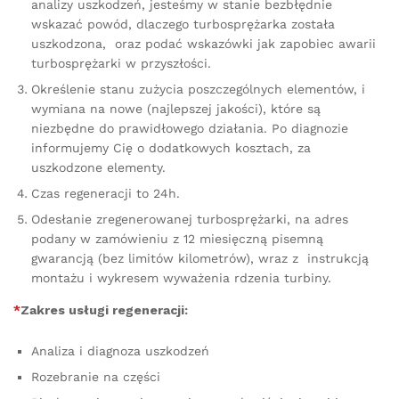
analizy uszkodzeń, jesteśmy w stanie bezbłędnie
wskazać powód, dlaczego turbosprężarka została
uszkodzona, oraz podać wskazówki jak zapobiec awarii
turbosprężarki w przyszłości.
Określenie stanu zużycia poszczególnych elementów, i
wymiana na nowe (najlepszej jakości), które są
niezbędne do prawidłowego działania. Po diagnozie
informujemy Cię o dodatkowych kosztach, za
uszkodzone elementy.
Czas regeneracji to 24h.
Odesłanie zregenerowanej turbosprężarki, na adres
podany w zamówieniu z 12 miesięczną pisemną
gwarancją (bez limitów kilometrów), wraz z instrukcją
montażu i wykresem wyważenia rdzenia turbiny.
*
Zakres usługi regeneracji:
Analiza i diagnoza uszkodzeń
Rozebranie na części