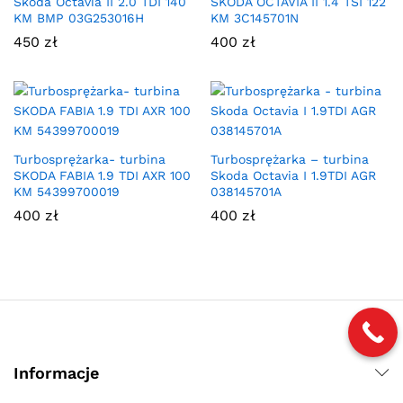
Skoda Octavia II 2.0 TDI 140
SKODA OCTAVIA II 1.4 TSI 122
KM BMP 03G253016H
KM 3C145701N
450
zł
400
zł
Turbosprężarka- turbina
Turbosprężarka – turbina
SKODA FABIA 1.9 TDI AXR 100
Skoda Octavia I 1.9TDI AGR
KM 54399700019
038145701A
400
zł
400
zł
Informacje