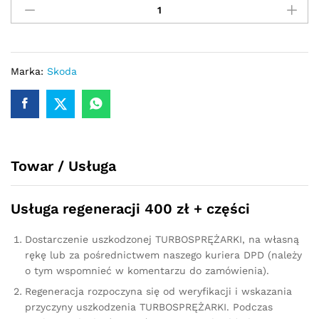
-
turbina
Skoda
Superb
I
Marka:
Skoda
2.5
TDI
150KM
454135-
6
Towar / Usługa
quantity
Usługa regeneracji 400 zł + części
Dostarczenie uszkodzonej TURBOSPRĘŻARKI, na własną
rękę lub za pośrednictwem naszego kuriera DPD (należy
o tym wspomnieć w komentarzu do zamówienia).
Regeneracja rozpoczyna się od weryfikacji i wskazania
przyczyny uszkodzenia TURBOSPRĘŻARKI. Podczas