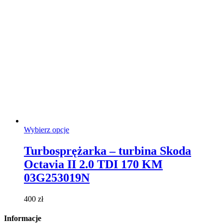
Ten
Wybierz opcje
produkt
ma
Turbosprężarka – turbina Skoda
wiele
Octavia II 2.0 TDI 170 KM
wariantów.
Opcje
03G253019N
można
wybrać
400
zł
na
stronie
Informacje
produktu