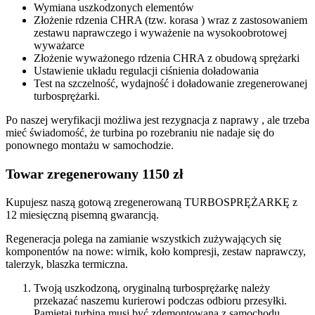
Wymiana uszkodzonych elementów
Złożenie rdzenia CHRA (tzw. korasa ) wraz z zastosowaniem
zestawu naprawczego i wyważenie na wysokoobrotowej
wyważarce
Złożenie wyważonego rdzenia CHRA z obudową sprężarki
Ustawienie układu regulacji ciśnienia doładowania
Test na szczelność, wydajność i doładowanie zregenerowanej
turbosprężarki.
Po naszej weryfikacji możliwa jest rezygnacja z naprawy , ale trzeba
mieć świadomość, że turbina po rozebraniu nie nadaje się do
ponownego montażu w samochodzie.
Towar zregenerowany 1150 zł
Kupujesz naszą gotową zregenerowaną TURBOSPRĘŻARKĘ z
12 miesięczną pisemną gwarancją.
Regeneracja polega na zamianie wszystkich zużywających się
komponentów na nowe: wirnik, koło kompresji, zestaw naprawczy,
talerzyk, blaszka termiczna.
Twoją uszkodzoną, oryginalną turbosprężarkę należy
przekazać naszemu kurierowi podczas odbioru przesyłki.
Pamiętaj turbina musi być zdemontowana z samochodu,