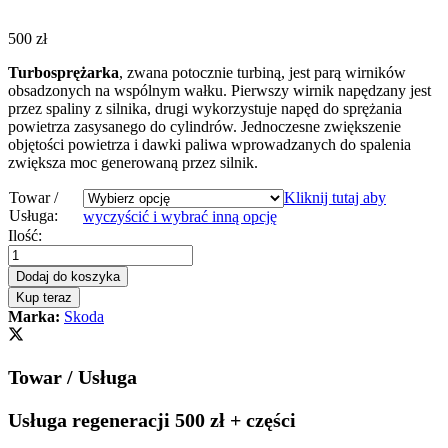
500
zł
Turbosprężarka
, zwana potocznie turbiną, jest parą wirników
obsadzonych na wspólnym wałku. Pierwszy wirnik napędzany jest
przez spaliny z silnika, drugi wykorzystuje napęd do sprężania
powietrza zasysanego do cylindrów. Jednoczesne zwiększenie
objętości powietrza i dawki paliwa wprowadzanych do spalenia
zwiększa moc generowaną przez silnik.
Towar /
Kliknij tutaj aby
Usługa:
wyczyścić i wybrać inną opcję
Turbosprężarka
Ilość:
-
turbina
Dodaj do koszyka
SKODA
Kup teraz
SUPERB
Marka:
Skoda
III
2.0
TDI
Towar / Usługa
150
KM
04L253010T
Usługa regeneracji 500 zł + części
quantity