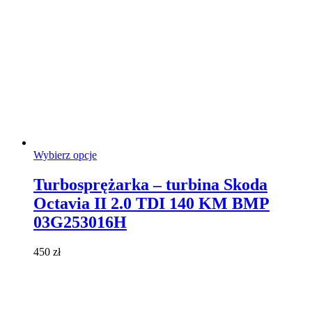
Ten
Wybierz opcje
produkt
ma
Turbosprężarka – turbina Skoda
wiele
Octavia II 2.0 TDI 140 KM BMP
wariantów.
Opcje
03G253016H
można
wybrać
450
zł
na
stronie
produktu