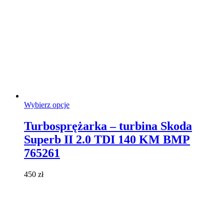
Ten
Wybierz opcje
produkt
ma
Turbosprężarka – turbina Skoda
wiele
Superb II 2.0 TDI 140 KM BMP
wariantów.
Opcje
765261
można
wybrać
450
zł
na
stronie
produktu