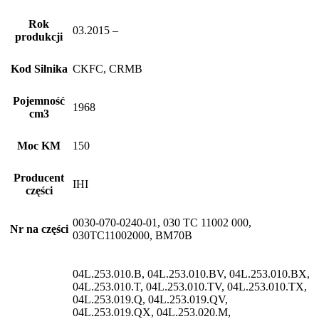
Rok
03.2015 –
produkcji
Kod Silnika
CKFC, CRMB
Pojemność
1968
cm3
Moc KM
150
Producent
IHI
części
0030-070-0240-01, 030 TC 11002 000,
Nr na części
030TC11002000, BM70B
04L.253.010.B, 04L.253.010.BV, 04L.253.010.BX,
04L.253.010.T, 04L.253.010.TV, 04L.253.010.TX,
04L.253.019.Q, 04L.253.019.QV,
04L.253.019.QX, 04L.253.020.M,