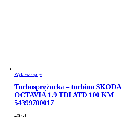
Ten
Wybierz opcje
produkt
ma
Turbosprężarka – turbina SKODA
wiele
OCTAVIA 1.9 TDI ATD 100 KM
wariantów.
Opcje
54399700017
można
wybrać
400
zł
na
stronie
produktu