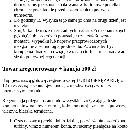
dobrze zabezpieczona i spakowana w kartonowe pudełko
chroniące przekładnie przed uszkodzeniem podczas
transportu.
Do godziny 15 wysyłka tego samego dnia na drugi dzień jest
u Ciebie.
Sprężarka nie może mieć żadnych uszkodzeń mechanicznych,
pęknięć, lub uszkodzeń powstałych z niewłaściwego
montażu, wypadku lub napraw przeprowadzonych
niezgodnie z technologią producenta. Powinna też być
kompletna. Inaczej mówiąc, zwracana turbina musi nadawać
się do ponownej regeneracji.
Towar zregenerowany + kaucja 500 zł
Kupujesz naszą gotową zregenerowaną TURBOSPRĘŻARKĘ z
12 miesięczną pisemną gwarancją, z możliwością zwrotu w
późniejszym terminie.
Regeneracja polega na zamianie wszystkich zużywających się
komponentów na nowe: wirnik, koło kompresji, zestaw naprawczy,
talerzyk, blaszka termiczna.
Czas na zwrot przekładni to 14 dni, po odesłaniu uszkodzonej
turbiny, wraz z numerem konta, zwracamy pieniądze na konto