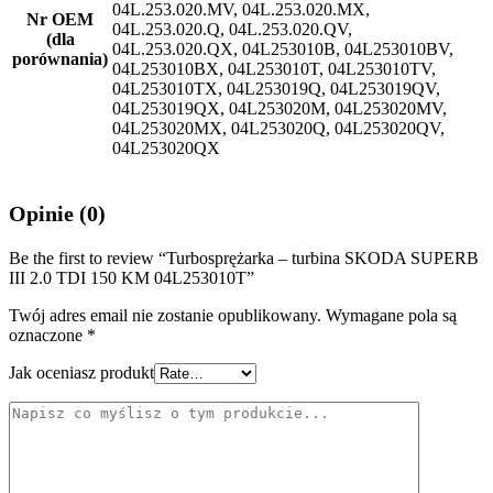
04L.253.020.MV, 04L.253.020.MX,
Nr OEM
04L.253.020.Q, 04L.253.020.QV,
(dla
04L.253.020.QX, 04L253010B, 04L253010BV,
porównania)
04L253010BX, 04L253010T, 04L253010TV,
04L253010TX, 04L253019Q, 04L253019QV,
04L253019QX, 04L253020M, 04L253020MV,
04L253020MX, 04L253020Q, 04L253020QV,
04L253020QX
Opinie (0)
Be the first to review “Turbosprężarka – turbina SKODA SUPERB
III 2.0 TDI 150 KM 04L253010T”
Twój adres email nie zostanie opublikowany.
Wymagane pola są
oznaczone
*
Jak oceniasz produkt