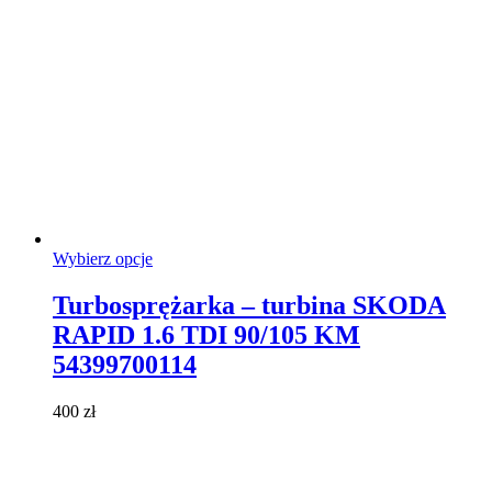
Ten
Wybierz opcje
produkt
ma
Turbosprężarka – turbina SKODA
wiele
RAPID 1.6 TDI 90/105 KM
wariantów.
Opcje
54399700114
można
wybrać
400
zł
na
stronie
produktu