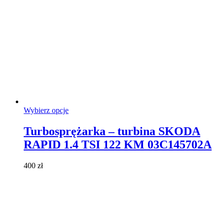
Ten
Wybierz opcje
produkt
ma
Turbosprężarka – turbina SKODA
wiele
RAPID 1.4 TSI 122 KM 03C145702A
wariantów.
Opcje
można
400
zł
wybrać
na
stronie
produktu