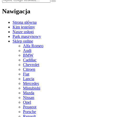
Nawigacja
Strona główna
Kim jesteśmy
Nasze usługi
Park maszynowy
Sklep online
Alfa Romeo
Audi
BMW
Cadillac
Chevrolet
Citroen
Fiat
Lancia
Mercedes
Mistubishi
Mazda
Nissan
Opel
Peugeot
Porsche
Renault