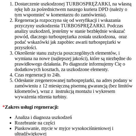
Dostarczenie uszkodzonej TURBOSPRĘŻARKI, na własną
rękę lub za pośrednictwem naszego kuriera DPD (należy o
tym wspomnieć w komentarzu do zamówienia).
Regeneracja rozpoczyna się od weryfikacji i wskazania
przyczyny uszkodzenia TURBOSPRĘŻARKI. Podczas
analizy uszkodzeń, jesteśmy w stanie bezbłędnie wskazać
powód, dlaczego turbosprężarka została uszkodzona, oraz
podać wskazówki jak zapobiec awarii turbosprężarki w
przyszłości.
Określenie stanu zużycia poszczególnych elementów, i
wymiana na nowe (najlepszej jakości), które są niezbędne do
prawidłowego działania. Po diagnozie informujemy Cię o
dodatkowych kosztach, za uszkodzone elementy.
Czas regeneracji to 24h.
Odesłanie zregenerowanej turbosprężarki, na adres podany w
zamówieniu z 12 miesięczną pisemną gwarancją (bez limitów
kilometrów), wraz z instrukcją montażu i wykresem
wyważenia rdzenia turbiny.
*
Zakres usługi regeneracji:
Analiza i diagnoza uszkodzeń
Rozebranie na części
Piaskowanie, mycie w myjce wysokociśnieniowej i
ultradźwiękowej