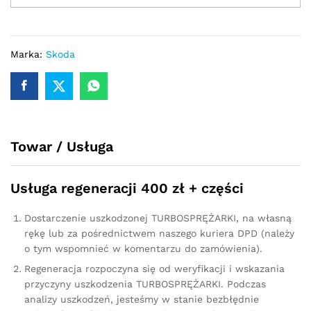
turbina
SKODA
YETI
2.0
Marka:
Skoda
TDI
140
KM
03L253056A
quantity
Towar / Usługa
Usługa regeneracji 400 zł + części
Dostarczenie uszkodzonej TURBOSPRĘŻARKI, na własną
rękę lub za pośrednictwem naszego kuriera DPD (należy
o tym wspomnieć w komentarzu do zamówienia).
Regeneracja rozpoczyna się od weryfikacji i wskazania
przyczyny uszkodzenia TURBOSPRĘŻARKI. Podczas
analizy uszkodzeń, jesteśmy w stanie bezbłędnie