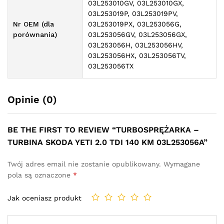
03L253010GV, 03L253010GX,
03L253019P, 03L253019PV,
Nr OEM (dla
03L253019PX, 03L253056G,
porównania)
03L253056GV, 03L253056GX,
03L253056H, 03L253056HV,
03L253056HX, 03L253056TV,
03L253056TX
Opinie (0)
BE THE FIRST TO REVIEW “TURBOSPRĘŻARKA –
TURBINA SKODA YETI 2.0 TDI 140 KM 03L253056A”
Twój adres email nie zostanie opublikowany.
Wymagane
pola są oznaczone
*
Jak oceniasz produkt