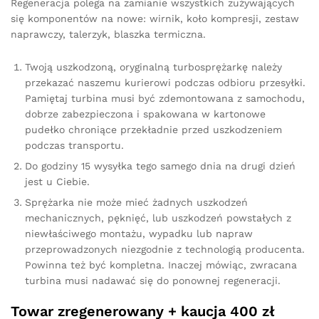
Regeneracja polega na zamianie wszystkich zużywających
się komponentów na nowe: wirnik, koło kompresji, zestaw
naprawczy, talerzyk, blaszka termiczna.
Twoją uszkodzoną, oryginalną turbosprężarkę należy
przekazać naszemu kurierowi podczas odbioru przesyłki.
Pamiętaj turbina musi być zdemontowana z samochodu,
dobrze zabezpieczona i spakowana w kartonowe
pudełko chroniące przekładnie przed uszkodzeniem
podczas transportu.
Do godziny 15 wysyłka tego samego dnia na drugi dzień
jest u Ciebie.
Sprężarka nie może mieć żadnych uszkodzeń
mechanicznych, pęknięć, lub uszkodzeń powstałych z
niewłaściwego montażu, wypadku lub napraw
przeprowadzonych niezgodnie z technologią producenta.
Powinna też być kompletna. Inaczej mówiąc, zwracana
turbina musi nadawać się do ponownej regeneracji.
Towar zregenerowany + kaucja 400 zł