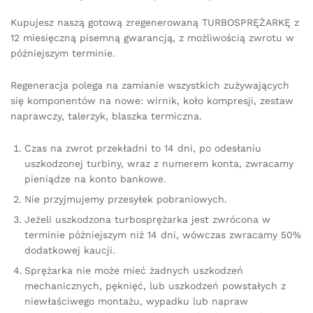
Kupujesz naszą gotową zregenerowaną TURBOSPRĘŻARKĘ z
12 miesięczną pisemną gwarancją, z możliwością zwrotu w
późniejszym terminie.
Regeneracja polega na zamianie wszystkich zużywających
się komponentów na nowe: wirnik, koło kompresji, zestaw
naprawczy, talerzyk, blaszka termiczna.
Czas na zwrot przekładni to 14 dni, po odesłaniu
uszkodzonej turbiny, wraz z numerem konta, zwracamy
pieniądze na konto bankowe.
Nie przyjmujemy przesyłek pobraniowych.
Jeżeli uszkodzona turbosprężarka jest zwrócona w
terminie późniejszym niż 14 dni, wówczas zwracamy 50%
dodatkowej kaucji.
Sprężarka nie może mieć żadnych uszkodzeń
mechanicznych, pęknięć, lub uszkodzeń powstałych z
niewłaściwego montażu, wypadku lub napraw