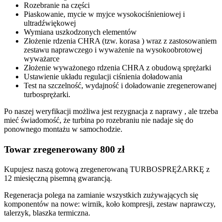
Rozebranie na części
Piaskowanie, mycie w myjce wysokociśnieniowej i
ultradźwiękowej
Wymiana uszkodzonych elementów
Złożenie rdzenia CHRA (tzw. korasa ) wraz z zastosowaniem
zestawu naprawczego i wyważenie na wysokoobrotowej
wyważarce
Złożenie wyważonego rdzenia CHRA z obudową sprężarki
Ustawienie układu regulacji ciśnienia doładowania
Test na szczelność, wydajność i doładowanie zregenerowanej
turbosprężarki.
Po naszej weryfikacji możliwa jest rezygnacja z naprawy , ale trzeba
mieć świadomość, że turbina po rozebraniu nie nadaje się do
ponownego montażu w samochodzie.
Towar zregenerowany 800 zł
Kupujesz naszą gotową zregenerowaną TURBOSPRĘŻARKĘ z
12 miesięczną pisemną gwarancją.
Regeneracja polega na zamianie wszystkich zużywających się
komponentów na nowe: wirnik, koło kompresji, zestaw naprawczy,
talerzyk, blaszka termiczna.