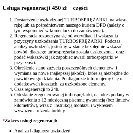
KM
727210
Usługa regeneracji 450 zł + części
quantity
Dostarczenie uszkodzonej TURBOSPRĘŻARKI, na własną
rękę lub za pośrednictwem naszego kuriera DPD (należy o
tym wspomnieć w komentarzu do zamówienia).
Regeneracja rozpoczyna się od weryfikacji i wskazania
przyczyny uszkodzenia TURBOSPRĘŻARKI. Podczas
analizy uszkodzeń, jesteśmy w stanie bezbłędnie wskazać
powód, dlaczego turbosprężarka została uszkodzona, oraz
podać wskazówki jak zapobiec awarii turbosprężarki w
przyszłości.
Określenie stanu zużycia poszczególnych elementów, i
wymiana na nowe (najlepszej jakości), które są niezbędne do
prawidłowego działania. Po diagnozie informujemy Cię o
dodatkowych kosztach, za uszkodzone elementy.
Czas regeneracji to 24h.
Odesłanie zregenerowanej turbosprężarki, na adres podany w
zamówieniu z 12 miesięczną pisemną gwarancją (bez limitów
kilometrów), wraz z instrukcją montażu i wykresem
wyważenia rdzenia turbiny.
*
Zakres usługi regeneracji:
Analiza i diagnoza uszkodzeń