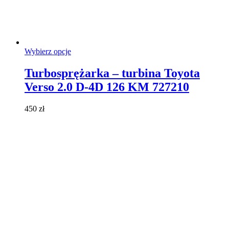
Ten
Wybierz opcje
produkt
ma
Turbosprężarka – turbina Toyota
wiele
Verso 2.0 D-4D 126 KM 727210
wariantów.
Opcje
można
450
zł
wybrać
na
stronie
produktu