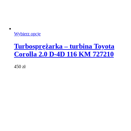
Ten
Wybierz opcje
produkt
ma
Turbosprężarka – turbina Toyota
wiele
Corolla 2.0 D-4D 116 KM 727210
wariantów.
Opcje
można
450
zł
wybrać
na
stronie
produktu