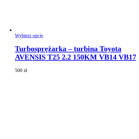
Ten
Wybierz opcje
produkt
ma
Turbosprężarka – turbina Toyota
wiele
AVENSIS T25 2.2 150KM VB14 VB17
wariantów.
Opcje
można
500
zł
wybrać
na
stronie
produktu