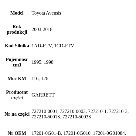
Model
Toyota Avensis
Rok
2003-2018
produkcji
Kod Silnika
1AD-FTV, 1CD-FTV
Pojemność
1995, 1998
cm3
Moc KM
116, 126
Producent
GARRETT
części
727210-0001, 727210-0003, 727210-1, 727210-3,
Nr na części
727210-5001S, 727210-5003S
Nr OEM
17201-0G01-B, 17201-0G010, 17201-0G01084,