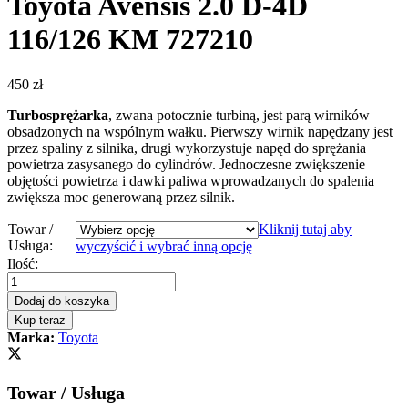
Toyota Avensis 2.0 D-4D
116/126 KM 727210
450
zł
Turbosprężarka
, zwana potocznie turbiną, jest parą wirników
obsadzonych na wspólnym wałku. Pierwszy wirnik napędzany jest
przez spaliny z silnika, drugi wykorzystuje napęd do sprężania
powietrza zasysanego do cylindrów. Jednoczesne zwiększenie
objętości powietrza i dawki paliwa wprowadzanych do spalenia
zwiększa moc generowaną przez silnik.
Towar /
Kliknij tutaj aby
Usługa:
wyczyścić i wybrać inną opcję
Turbosprężarka
Ilość:
–
turbina
Dodaj do koszyka
Toyota
Kup teraz
Avensis
Marka:
Toyota
2.0
D-
4D
Towar / Usługa
116/126