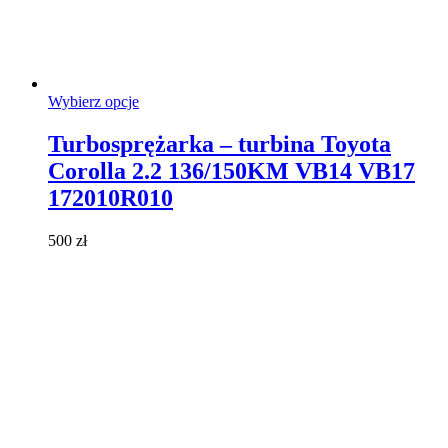
Ten
Wybierz opcje
produkt
ma
Turbosprężarka – turbina Toyota
wiele
Corolla 2.2 136/150KM VB14 VB17
wariantów.
Opcje
172010R010
można
wybrać
500
zł
na
stronie
produktu