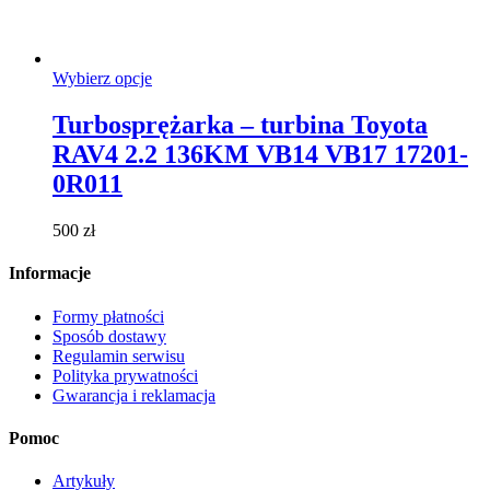
Ten
Wybierz opcje
produkt
ma
Turbosprężarka – turbina Toyota
wiele
RAV4 2.2 136KM VB14 VB17 17201-
wariantów.
Opcje
0R011
można
wybrać
500
zł
na
stronie
Informacje
produktu
Formy płatności
Sposób dostawy
Regulamin serwisu
Polityka prywatności
Gwarancja i reklamacja
Pomoc
Artykuły