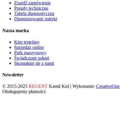
Znajdź zamówienie
Porady techniczne
Tabela diagnostyczna
Diagnozowanie usterki
Nasza marka
Kim jesteśmy
Sprzedaż online
Park maszynowy
Świadczone usługi
Skontaktuj się z nami
Newsletter
© 2015-2025
REGENT
Kamil Kuś | Wykonanie:
CreativeOne
Obsługujemy płatności: