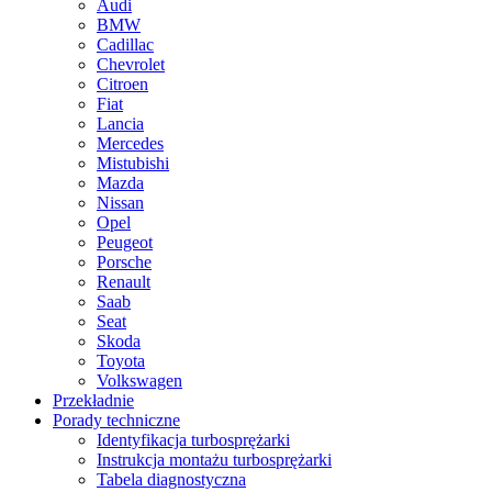
Audi
BMW
Cadillac
Chevrolet
Citroen
Fiat
Lancia
Mercedes
Mistubishi
Mazda
Nissan
Opel
Peugeot
Porsche
Renault
Saab
Seat
Skoda
Toyota
Volkswagen
Przekładnie
Porady techniczne
Identyfikacja turbosprężarki
Instrukcja montażu turbosprężarki
Tabela diagnostyczna