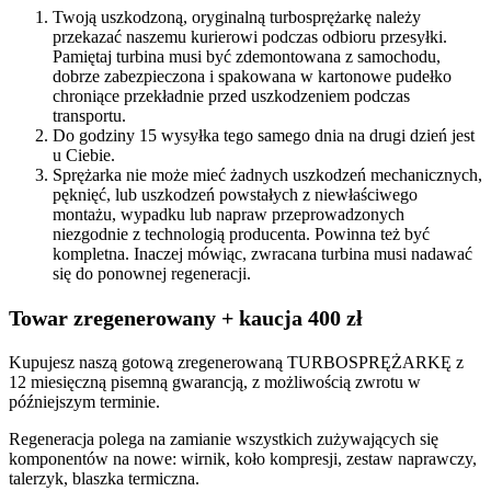
Twoją uszkodzoną, oryginalną turbosprężarkę należy
przekazać naszemu kurierowi podczas odbioru przesyłki.
Pamiętaj turbina musi być zdemontowana z samochodu,
dobrze zabezpieczona i spakowana w kartonowe pudełko
chroniące przekładnie przed uszkodzeniem podczas
transportu.
Do godziny 15 wysyłka tego samego dnia na drugi dzień jest
u Ciebie.
Sprężarka nie może mieć żadnych uszkodzeń mechanicznych,
pęknięć, lub uszkodzeń powstałych z niewłaściwego
montażu, wypadku lub napraw przeprowadzonych
niezgodnie z technologią producenta. Powinna też być
kompletna. Inaczej mówiąc, zwracana turbina musi nadawać
się do ponownej regeneracji.
Towar zregenerowany + kaucja 400 zł
Kupujesz naszą gotową zregenerowaną TURBOSPRĘŻARKĘ z
12 miesięczną pisemną gwarancją, z możliwością zwrotu w
późniejszym terminie.
Regeneracja polega na zamianie wszystkich zużywających się
komponentów na nowe: wirnik, koło kompresji, zestaw naprawczy,
talerzyk, blaszka termiczna.