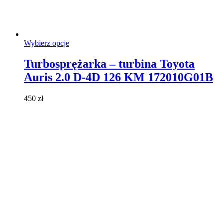
Ten
Wybierz opcje
produkt
ma
Turbosprężarka – turbina Toyota
wiele
Auris 2.0 D-4D 126 KM 172010G01B
wariantów.
Opcje
można
450
zł
wybrać
na
stronie
produktu