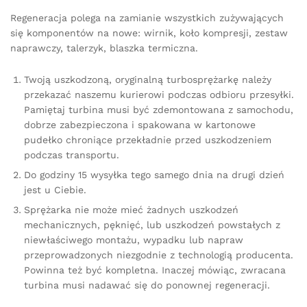
Regeneracja polega na zamianie wszystkich zużywających
się komponentów na nowe: wirnik, koło kompresji, zestaw
naprawczy, talerzyk, blaszka termiczna.
Twoją uszkodzoną, oryginalną turbosprężarkę należy
przekazać naszemu kurierowi podczas odbioru przesyłki.
Pamiętaj turbina musi być zdemontowana z samochodu,
dobrze zabezpieczona i spakowana w kartonowe
pudełko chroniące przekładnie przed uszkodzeniem
podczas transportu.
Do godziny 15 wysyłka tego samego dnia na drugi dzień
jest u Ciebie.
Sprężarka nie może mieć żadnych uszkodzeń
mechanicznych, pęknięć, lub uszkodzeń powstałych z
niewłaściwego montażu, wypadku lub napraw
przeprowadzonych niezgodnie z technologią producenta.
Powinna też być kompletna. Inaczej mówiąc, zwracana
turbina musi nadawać się do ponownej regeneracji.