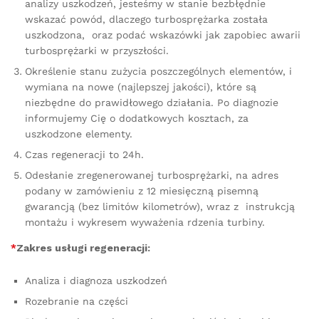
analizy uszkodzeń, jesteśmy w stanie bezbłędnie
wskazać powód, dlaczego turbosprężarka została
uszkodzona, oraz podać wskazówki jak zapobiec awarii
turbosprężarki w przyszłości.
Określenie stanu zużycia poszczególnych elementów, i
wymiana na nowe (najlepszej jakości), które są
niezbędne do prawidłowego działania. Po diagnozie
informujemy Cię o dodatkowych kosztach, za
uszkodzone elementy.
Czas regeneracji to 24h.
Odesłanie zregenerowanej turbosprężarki, na adres
podany w zamówieniu z 12 miesięczną pisemną
gwarancją (bez limitów kilometrów), wraz z instrukcją
montażu i wykresem wyważenia rdzenia turbiny.
*
Zakres usługi regeneracji:
Analiza i diagnoza uszkodzeń
Rozebranie na części