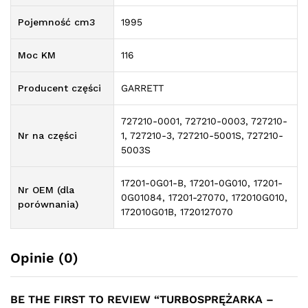
Pojemność cm3
1995
Moc KM
116
Producent części
GARRETT
727210-0001, 727210-0003, 727210-
Nr na części
1, 727210-3, 727210-5001S, 727210-
5003S
17201-0G01-B, 17201-0G010, 17201-
Nr OEM (dla
0G01084, 17201-27070, 172010G010,
porównania)
172010G01B, 1720127070
Opinie (0)
BE THE FIRST TO REVIEW “TURBOSPRĘŻARKA –