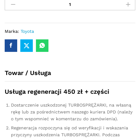
–
turbina
Toyota
Corolla
2.0
Marka:
Toyota
D-
4D
116
KM
727210
Towar / Usługa
quantity
Usługa regeneracji 450 zł + części
Dostarczenie uszkodzonej TURBOSPRĘŻARKI, na własną
rękę lub za pośrednictwem naszego kuriera DPD (należy
o tym wspomnieć w komentarzu do zamówienia).
Regeneracja rozpoczyna się od weryfikacji i wskazania
przyczyny uszkodzenia TURBOSPRĘŻARKI. Podczas