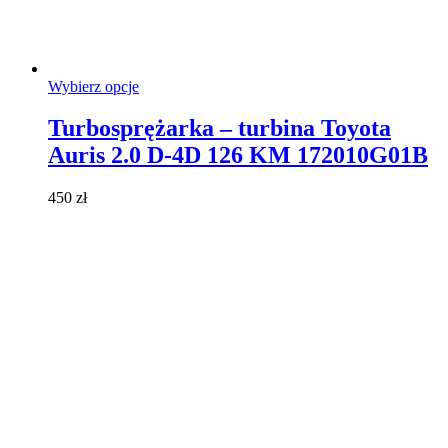
Ten
Wybierz opcje
produkt
ma
Turbosprężarka – turbina Toyota
wiele
Auris 2.0 D-4D 126 KM 172010G01B
wariantów.
Opcje
można
450
zł
wybrać
na
stronie
produktu