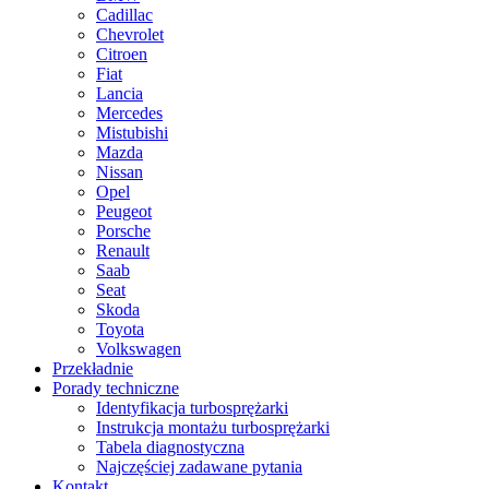
Cadillac
Chevrolet
Citroen
Fiat
Lancia
Mercedes
Mistubishi
Mazda
Nissan
Opel
Peugeot
Porsche
Renault
Saab
Seat
Skoda
Toyota
Volkswagen
Przekładnie
Porady techniczne
Identyfikacja turbosprężarki
Instrukcja montażu turbosprężarki
Tabela diagnostyczna
Najczęściej zadawane pytania
Kontakt