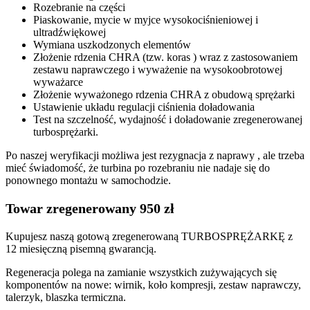
Rozebranie na części
Piaskowanie, mycie w myjce wysokociśnieniowej i
ultradźwiękowej
Wymiana uszkodzonych elementów
Złożenie rdzenia CHRA (tzw. koras ) wraz z zastosowaniem
zestawu naprawczego i wyważenie na wysokoobrotowej
wyważarce
Złożenie wyważonego rdzenia CHRA z obudową sprężarki
Ustawienie układu regulacji ciśnienia doładowania
Test na szczelność, wydajność i doładowanie zregenerowanej
turbosprężarki.
Po naszej weryfikacji możliwa jest rezygnacja z naprawy , ale trzeba
mieć świadomość, że turbina po rozebraniu nie nadaje się do
ponownego montażu w samochodzie.
Towar zregenerowany 950 zł
Kupujesz naszą gotową zregenerowaną TURBOSPRĘŻARKĘ z
12 miesięczną pisemną gwarancją.
Regeneracja polega na zamianie wszystkich zużywających się
komponentów na nowe: wirnik, koło kompresji, zestaw naprawczy,
talerzyk, blaszka termiczna.