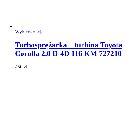
Ten
Wybierz opcje
produkt
ma
Turbosprężarka – turbina Toyota
wiele
Corolla 2.0 D-4D 116 KM 727210
wariantów.
Opcje
można
450
zł
wybrać
na
stronie
produktu