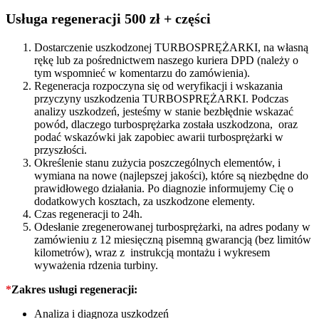
172010R010
quantity
Usługa regeneracji 500 zł + części
Dostarczenie uszkodzonej TURBOSPRĘŻARKI, na własną
rękę lub za pośrednictwem naszego kuriera DPD (należy o
tym wspomnieć w komentarzu do zamówienia).
Regeneracja rozpoczyna się od weryfikacji i wskazania
przyczyny uszkodzenia TURBOSPRĘŻARKI. Podczas
analizy uszkodzeń, jesteśmy w stanie bezbłędnie wskazać
powód, dlaczego turbosprężarka została uszkodzona, oraz
podać wskazówki jak zapobiec awarii turbosprężarki w
przyszłości.
Określenie stanu zużycia poszczególnych elementów, i
wymiana na nowe (najlepszej jakości), które są niezbędne do
prawidłowego działania. Po diagnozie informujemy Cię o
dodatkowych kosztach, za uszkodzone elementy.
Czas regeneracji to 24h.
Odesłanie zregenerowanej turbosprężarki, na adres podany w
zamówieniu z 12 miesięczną pisemną gwarancją (bez limitów
kilometrów), wraz z instrukcją montażu i wykresem
wyważenia rdzenia turbiny.
*
Zakres usługi regeneracji:
Analiza i diagnoza uszkodzeń