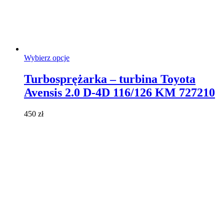
Ten
Wybierz opcje
produkt
ma
Turbosprężarka – turbina Toyota
wiele
Avensis 2.0 D-4D 116/126 KM 727210
wariantów.
Opcje
można
450
zł
wybrać
na
stronie
produktu