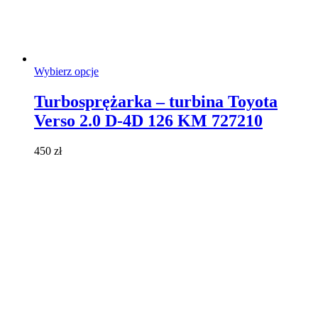
Ten
Wybierz opcje
produkt
ma
Turbosprężarka – turbina Toyota
wiele
Verso 2.0 D-4D 126 KM 727210
wariantów.
Opcje
można
450
zł
wybrać
na
stronie
produktu