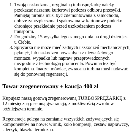
Twoją uszkodzoną, oryginalną turbosprężarkę należy
przekazać naszemu kurierowi podczas odbioru przesyłki.
Pamiętaj turbina musi być zdemontowana z samochodu,
dobrze zabezpieczona i spakowana w kartonowe pudełko
chroniące przekładnie przed uszkodzeniem podczas
transportu.
Do godziny 15 wysyłka tego samego dnia na drugi dzień jest
u Ciebie.
Sprężarka nie może mieć żadnych uszkodzeń mechanicznych,
pęknięć, lub uszkodzeń powstałych z niewłaściwego
montażu, wypadku lub napraw przeprowadzonych
niezgodnie z technologią producenta. Powinna też być
kompletna. Inaczej mówiąc, zwracana turbina musi nadawać
się do ponownej regeneracji.
Towar zregenerowany + kaucja 400 zł
Kupujesz naszą gotową zregenerowaną TURBOSPRĘŻARKĘ z
12 miesięczną pisemną gwarancją, z możliwością zwrotu w
późniejszym terminie.
Regeneracja polega na zamianie wszystkich zużywających się
komponentów na nowe: wirnik, koło kompresji, zestaw naprawczy,
talerzyk, blaszka termiczna.