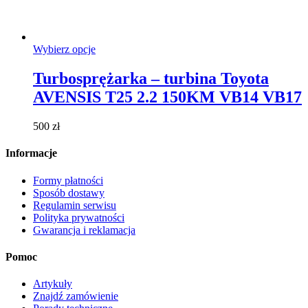
Ten
Wybierz opcje
produkt
ma
Turbosprężarka – turbina Toyota
wiele
AVENSIS T25 2.2 150KM VB14 VB17
wariantów.
Opcje
można
500
zł
wybrać
na
Informacje
stronie
produktu
Formy płatności
Sposób dostawy
Regulamin serwisu
Polityka prywatności
Gwarancja i reklamacja
Pomoc
Artykuły
Znajdź zamówienie