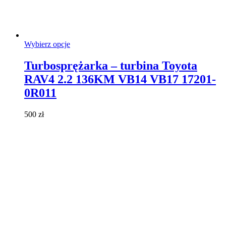
Ten
Wybierz opcje
produkt
ma
Turbosprężarka – turbina Toyota
wiele
RAV4 2.2 136KM VB14 VB17 17201-
wariantów.
Opcje
0R011
można
wybrać
500
zł
na
stronie
produktu