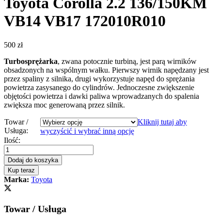
Toyota Corolla 2.2 136/150KM
VB14 VB17 172010R010
500
zł
Turbosprężarka
, zwana potocznie turbiną, jest parą wirników
obsadzonych na wspólnym wałku. Pierwszy wirnik napędzany jest
przez spaliny z silnika, drugi wykorzystuje napęd do sprężania
powietrza zasysanego do cylindrów. Jednoczesne zwiększenie
objętości powietrza i dawki paliwa wprowadzanych do spalenia
zwiększa moc generowaną przez silnik.
Towar /
Kliknij tutaj aby
Usługa:
wyczyścić i wybrać inną opcję
Turbosprężarka
Ilość:
-
turbina
Dodaj do koszyka
Toyota
Kup teraz
Corolla
Marka:
Toyota
2.2
136/150KM
VB14
Towar / Usługa
VB17