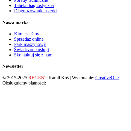
Porady techniczne
Tabela diagnostyczna
Diagnozowanie usterki
Nasza marka
Kim jesteśmy
Sprzedaż online
Park maszynowy
Świadczone usługi
Skontaktuj się z nami
Newsletter
© 2015-2025
REGENT
Kamil Kuś | Wykonanie:
CreativeOne
Obsługujemy płatności: