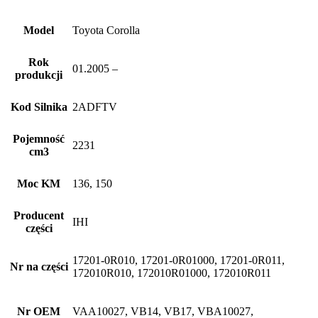
Model
Toyota Corolla
Rok
01.2005 –
produkcji
Kod Silnika
2ADFTV
Pojemność
2231
cm3
Moc KM
136, 150
Producent
IHI
części
17201-0R010, 17201-0R01000, 17201-0R011,
Nr na części
172010R010, 172010R01000, 172010R011
Nr OEM
VAA10027, VB14, VB17, VBA10027,