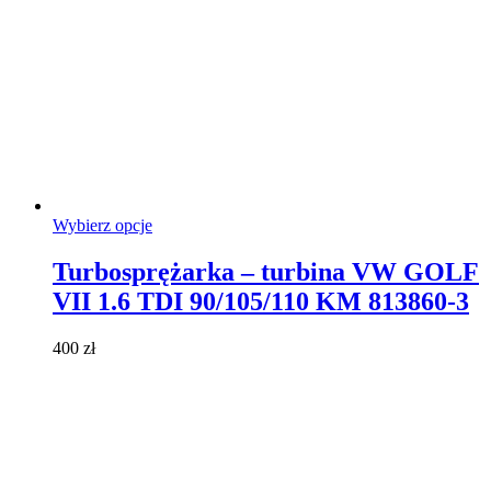
Ten
Wybierz opcje
produkt
ma
Turbosprężarka – turbina VW GOLF
wiele
VII 1.6 TDI 90/105/110 KM 813860-3
wariantów.
Opcje
można
400
zł
wybrać
na
stronie
produktu