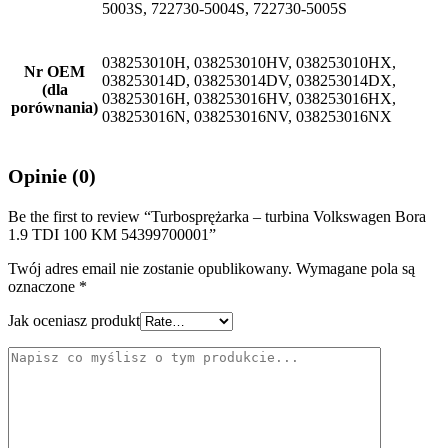
5003S, 722730-5004S, 722730-5005S
038253010H, 038253010HV, 038253010HX,
Nr OEM
038253014D, 038253014DV, 038253014DX,
(dla
038253016H, 038253016HV, 038253016HX,
porównania)
038253016N, 038253016NV, 038253016NX
Opinie (0)
Be the first to review “Turbosprężarka – turbina Volkswagen Bora
1.9 TDI 100 KM 54399700001”
Twój adres email nie zostanie opublikowany.
Wymagane pola są
oznaczone
*
Jak oceniasz produkt