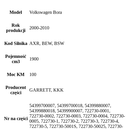
Model
Volkswagen Bora
Rok
2000-2010
produkcji
Kod Silnika
AXR, BEW, BSW
Pojemność
1900
cm3
Moc KM
100
Producent
GARRETT, KKK
części
54399700007, 54399700018, 54399880007,
54399880018, 54399900007, 722730-0001,
722730-0002, 722730-0003, 722730-0004, 722730-
Nr na części
0005, 722730-1, 722730-2, 722730-3, 722730-4,
722730-5, 722730-5001S, 722730-50025, 722730-