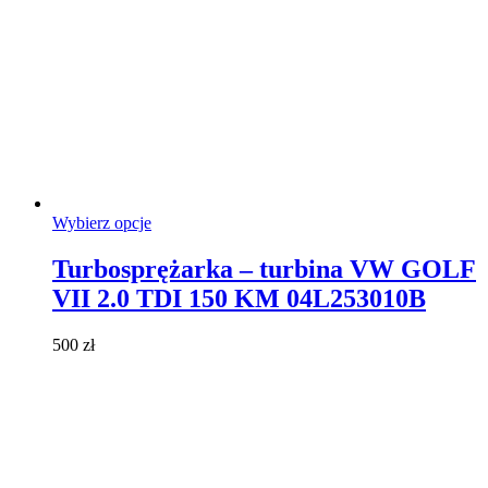
Ten
Wybierz opcje
produkt
ma
Turbosprężarka – turbina VW GOLF
wiele
VII 2.0 TDI 150 KM 04L253010B
wariantów.
Opcje
można
500
zł
wybrać
na
stronie
produktu