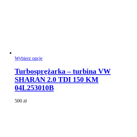
Ten
Wybierz opcje
produkt
ma
Turbosprężarka – turbina VW
wiele
SHARAN 2.0 TDI 150 KM
wariantów.
Opcje
04L253010B
można
wybrać
500
zł
na
stronie
produktu