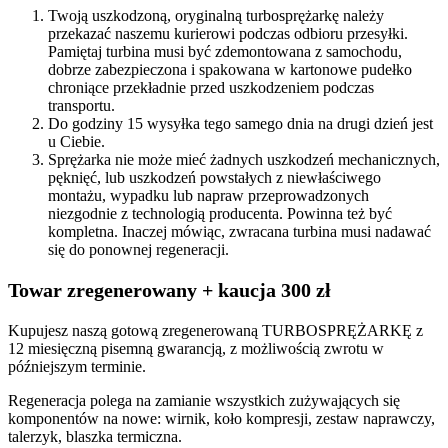
Twoją uszkodzoną, oryginalną turbosprężarkę należy
przekazać naszemu kurierowi podczas odbioru przesyłki.
Pamiętaj turbina musi być zdemontowana z samochodu,
dobrze zabezpieczona i spakowana w kartonowe pudełko
chroniące przekładnie przed uszkodzeniem podczas
transportu.
Do godziny 15 wysyłka tego samego dnia na drugi dzień jest
u Ciebie.
Sprężarka nie może mieć żadnych uszkodzeń mechanicznych,
pęknięć, lub uszkodzeń powstałych z niewłaściwego
montażu, wypadku lub napraw przeprowadzonych
niezgodnie z technologią producenta. Powinna też być
kompletna. Inaczej mówiąc, zwracana turbina musi nadawać
się do ponownej regeneracji.
Towar zregenerowany + kaucja 300 zł
Kupujesz naszą gotową zregenerowaną TURBOSPRĘŻARKĘ z
12 miesięczną pisemną gwarancją, z możliwością zwrotu w
późniejszym terminie.
Regeneracja polega na zamianie wszystkich zużywających się
komponentów na nowe: wirnik, koło kompresji, zestaw naprawczy,
talerzyk, blaszka termiczna.