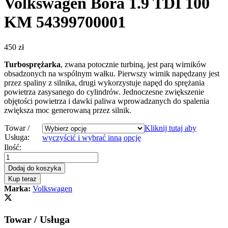
Volkswagen Bora 1.9 TDI 100
KM 54399700001
450
zł
Turbosprężarka
, zwana potocznie turbiną, jest parą wirników
obsadzonych na wspólnym wałku. Pierwszy wirnik napędzany jest
przez spaliny z silnika, drugi wykorzystuje napęd do sprężania
powietrza zasysanego do cylindrów. Jednoczesne zwiększenie
objętości powietrza i dawki paliwa wprowadzanych do spalenia
zwiększa moc generowaną przez silnik.
Towar /
Kliknij tutaj aby
Usługa:
wyczyścić i wybrać inną opcję
Turbosprężarka
Ilość:
-
turbina
Dodaj do koszyka
Volkswagen
Kup teraz
Bora
Marka:
Volkswagen
1.9
TDI
100
Towar / Usługa
KM