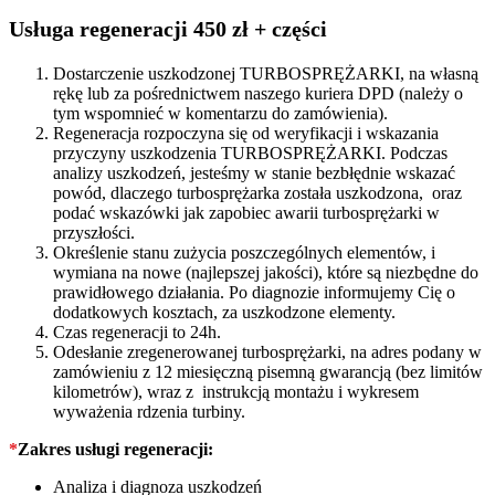
54399700001
quantity
Usługa regeneracji 450 zł + części
Dostarczenie uszkodzonej TURBOSPRĘŻARKI, na własną
rękę lub za pośrednictwem naszego kuriera DPD (należy o
tym wspomnieć w komentarzu do zamówienia).
Regeneracja rozpoczyna się od weryfikacji i wskazania
przyczyny uszkodzenia TURBOSPRĘŻARKI. Podczas
analizy uszkodzeń, jesteśmy w stanie bezbłędnie wskazać
powód, dlaczego turbosprężarka została uszkodzona, oraz
podać wskazówki jak zapobiec awarii turbosprężarki w
przyszłości.
Określenie stanu zużycia poszczególnych elementów, i
wymiana na nowe (najlepszej jakości), które są niezbędne do
prawidłowego działania. Po diagnozie informujemy Cię o
dodatkowych kosztach, za uszkodzone elementy.
Czas regeneracji to 24h.
Odesłanie zregenerowanej turbosprężarki, na adres podany w
zamówieniu z 12 miesięczną pisemną gwarancją (bez limitów
kilometrów), wraz z instrukcją montażu i wykresem
wyważenia rdzenia turbiny.
*
Zakres usługi regeneracji:
Analiza i diagnoza uszkodzeń