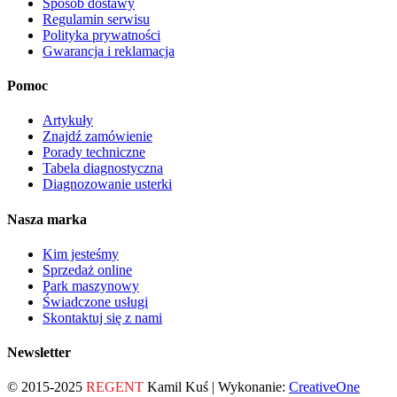
Sposób dostawy
Regulamin serwisu
Polityka prywatności
Gwarancja i reklamacja
Pomoc
Artykuły
Znajdź zamówienie
Porady techniczne
Tabela diagnostyczna
Diagnozowanie usterki
Nasza marka
Kim jesteśmy
Sprzedaż online
Park maszynowy
Świadczone usługi
Skontaktuj się z nami
Newsletter
© 2015-2025
REGENT
Kamil Kuś | Wykonanie:
CreativeOne