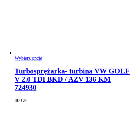
Ten
Wybierz opcje
produkt
ma
Turbosprężarka- turbina VW GOLF
wiele
V 2.0 TDI BKD / AZV 136 KM
wariantów.
Opcje
724930
można
wybrać
400
zł
na
stronie
produktu