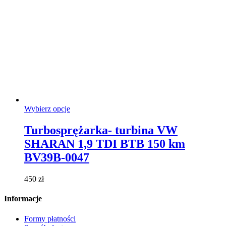
Ten
Wybierz opcje
produkt
ma
Turbosprężarka- turbina VW
wiele
SHARAN 1,9 TDI BTB 150 km
wariantów.
Opcje
BV39B-0047
można
wybrać
450
zł
na
stronie
Informacje
produktu
Formy płatności