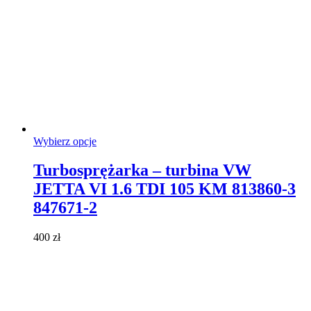
Ten
Wybierz opcje
produkt
ma
Turbosprężarka – turbina VW
wiele
JETTA VI 1.6 TDI 105 KM 813860-3
wariantów.
Opcje
847671-2
można
wybrać
400
zł
na
stronie
produktu