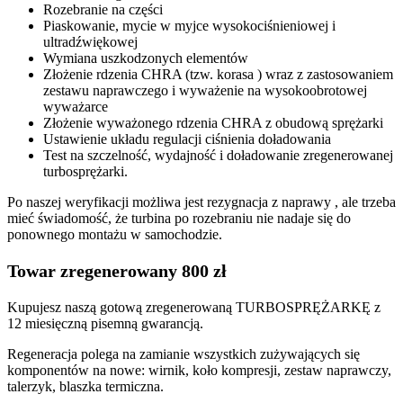
Rozebranie na części
Piaskowanie, mycie w myjce wysokociśnieniowej i
ultradźwiękowej
Wymiana uszkodzonych elementów
Złożenie rdzenia CHRA (tzw. korasa ) wraz z zastosowaniem
zestawu naprawczego i wyważenie na wysokoobrotowej
wyważarce
Złożenie wyważonego rdzenia CHRA z obudową sprężarki
Ustawienie układu regulacji ciśnienia doładowania
Test na szczelność, wydajność i doładowanie zregenerowanej
turbosprężarki.
Po naszej weryfikacji możliwa jest rezygnacja z naprawy , ale trzeba
mieć świadomość, że turbina po rozebraniu nie nadaje się do
ponownego montażu w samochodzie.
Towar zregenerowany 800 zł
Kupujesz naszą gotową zregenerowaną TURBOSPRĘŻARKĘ z
12 miesięczną pisemną gwarancją.
Regeneracja polega na zamianie wszystkich zużywających się
komponentów na nowe: wirnik, koło kompresji, zestaw naprawczy,
talerzyk, blaszka termiczna.