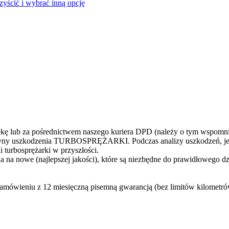
czyścić i wybrać inną opcję
 lub za pośrednictwem naszego kuriera DPD (należy o tym wspomni
yczyny uszkodzenia TURBOSPRĘŻARKI. Podczas analizy uszkodzeń, jes
 turbosprężarki w przyszłości.
 na nowe (najlepszej jakości), które są niezbędne do prawidłowego d
zamówieniu z 12 miesięczną pisemną gwarancją (bez limitów kilometr