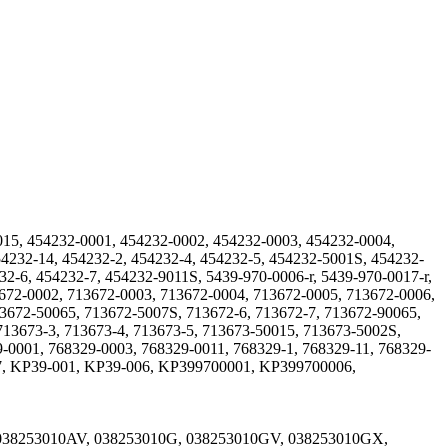
15, 454232-0001, 454232-0002, 454232-0003, 454232-0004,
4232-14, 454232-2, 454232-4, 454232-5, 454232-5001S, 454232-
-6, 454232-7, 454232-9011S, 5439-970-0006-r, 5439-970-0017-r,
72-0002, 713672-0003, 713672-0004, 713672-0005, 713672-0006,
3672-50065, 713672-5007S, 713672-6, 713672-7, 713672-90065,
713673-3, 713673-4, 713673-5, 713673-50015, 713673-5002S,
-0001, 768329-0003, 768329-0011, 768329-1, 768329-11, 768329-
7, KP39-001, KP39-006, KP399700001, KP399700006,
038253010AV, 038253010G, 038253010GV, 038253010GX,