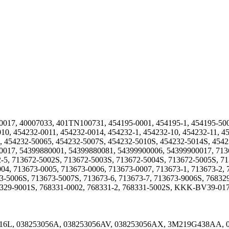
017, 40007033, 401TN100731, 454195-0001, 454195-1, 454195-500
10, 454232-0011, 454232-0014, 454232-1, 454232-10, 454232-11, 45
 454232-50065, 454232-5007S, 454232-5010S, 454232-5014S, 454232
017, 54399880001, 54399880081, 54399900006, 54399900017, 7136
2-5, 713672-5002S, 713672-5003S, 713672-5004S, 713672-5005S, 71
04, 713673-0005, 713673-0006, 713673-0007, 713673-1, 713673-2, 
-5006S, 713673-5007S, 713673-6, 713673-7, 713673-9006S, 768329
68329-9001S, 768331-0002, 768331-2, 768331-5002S, KKK-BV39-01
016L, 038253056A, 038253056AV, 038253056AX, 3M219G438AA, 