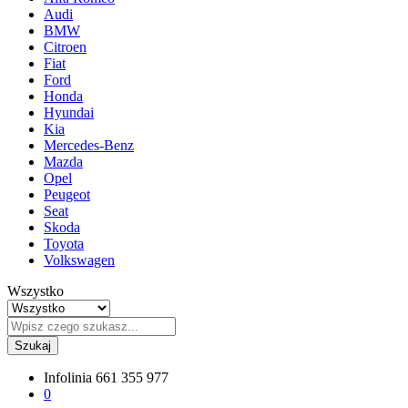
Audi
BMW
Citroen
Fiat
Ford
Honda
Hyundai
Kia
Mercedes-Benz
Mazda
Opel
Peugeot
Seat
Skoda
Toyota
Volkswagen
Wszystko
Szukaj
Infolinia
661 355 977
0