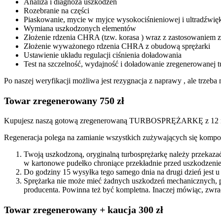
Analiza i diagnoza uszkodzeń
Rozebranie na części
Piaskowanie, mycie w myjce wysokociśnieniowej i ultradźwię
Wymiana uszkodzonych elementów
Złożenie rdzenia CHRA (tzw. korasa ) wraz z zastosowanie
Złożenie wyważonego rdzenia CHRA z obudową sprężarki
Ustawienie układu regulacji ciśnienia doładowania
Test na szczelność, wydajność i doładowanie zregenerowanej t
Po naszej weryfikacji możliwa jest rezygnacja z naprawy , ale trze
Towar zregenerowany 750 zł
Kupujesz naszą gotową zregenerowaną TURBOSPRĘŻARKĘ z 12 mi
Regeneracja polega na zamianie wszystkich zużywających się kompon
Twoją uszkodzoną, oryginalną turbosprężarkę należy przekaza
w kartonowe pudełko chroniące przekładnie przed uszkodzenie
Do godziny 15 wysyłka tego samego dnia na drugi dzień jest u
Sprężarka nie może mieć żadnych uszkodzeń mechanicznych, 
producenta. Powinna też być kompletna. Inaczej mówiąc, zwra
Towar zregenerowany + kaucja 300 zł