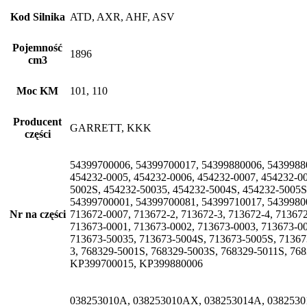
Kod Silnika
ATD, AXR, AHF, ASV
Pojemność
1896
cm3
Moc KM
101, 110
Producent
GARRETT, KKK
części
54399700006, 54399700017, 54399880006, 54399880
454232-0005, 454232-0006, 454232-0007, 454232-00
5002S, 454232-50035, 454232-5004S, 454232-5005S,
54399700001, 54399700081, 54399710017, 54399800
Nr na części
713672-0007, 713672-2, 713672-3, 713672-4, 71367
713673-0001, 713673-0002, 713673-0003, 713673-00
713673-50035, 713673-5004S, 713673-5005S, 713673
3, 768329-5001S, 768329-5003S, 768329-5011S, 7
KP399700015, KP399880006
038253010A, 038253010AX, 038253014A, 038253