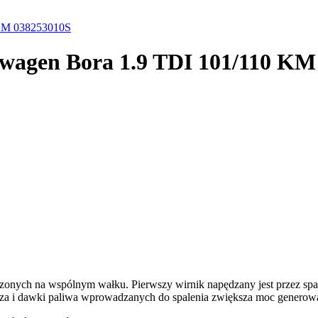
 KM 038253010S
swagen Bora 1.9 TDI 101/110 K
dzonych na wspólnym wałku. Pierwszy wirnik napędzany jest przez spal
rza i dawki paliwa wprowadzanych do spalenia zwiększa moc generowan