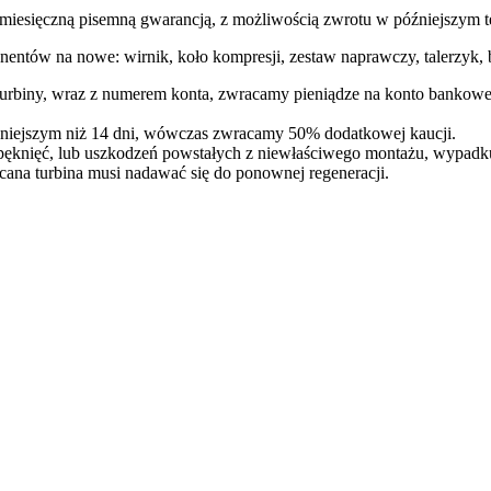
ęczną pisemną gwarancją, z możliwością zwrotu w późniejszym te
entów na nowe: wirnik, koło kompresji, zestaw naprawczy, talerzyk, b
 turbiny, wraz z numerem konta, zwracamy pieniądze na konto bankowe
óźniejszym niż 14 dni, wówczas zwracamy 50% dodatkowej kaucji.
pęknięć, lub uszkodzeń powstałych z niewłaściwego montażu, wypadk
cana turbina musi nadawać się do ponownej regeneracji.