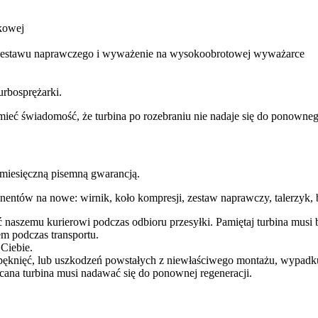
kowej
m zestawu naprawczego i wyważenie na wysokoobrotowej wyważarce
urbosprężarki.
ba mieć świadomość, że turbina po rozebraniu nie nadaje się do ponow
esięczną pisemną gwarancją.
entów na nowe: wirnik, koło kompresji, zestaw naprawczy, talerzyk, b
ć naszemu kurierowi podczas odbioru przesyłki. Pamiętaj turbina mu
m podczas transportu.
 Ciebie.
pęknięć, lub uszkodzeń powstałych z niewłaściwego montażu, wypadk
cana turbina musi nadawać się do ponownej regeneracji.