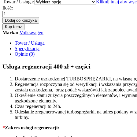
Towar / Usługa:
Kliknij tutaj aby wy
Turbosprężarka
Ilość:
–
turbina
Dodaj do koszyka
Volkswagen
Kup teraz
Bora
Marka:
Volkswagen
1.9
TDI
Towar / Usługa
101/110
Specyfikacja
KM
Opinie (0)
038253010S
quantity
Usługa regeneracji 400 zł + części
Dostarczenie uszkodzonej TURBOSPRĘŻARKI, na własną rękę
Regeneracja rozpoczyna się od weryfikacji i wskazania prz
została uszkodzona, oraz podać wskazówki jak zapobiec awarii
Określenie stanu zużycia poszczególnych elementów, i wymiana
uszkodzone elementy.
Czas regeneracji to 24h.
Odesłanie zregenerowanej turbosprężarki, na adres podany w 
turbiny.
*
Zakres usługi regeneracji: