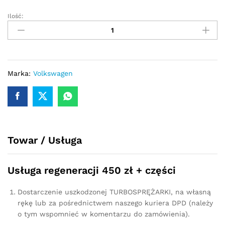
Ilość:
Turbosprężarka
-
turbina
Volkswagen
Golf
IV
Marka:
Volkswagen
1.9
TDI
101KM
454232
quantity
Towar / Usługa
Usługa regeneracji 450 zł + części
Dostarczenie uszkodzonej TURBOSPRĘŻARKI, na własną
rękę lub za pośrednictwem naszego kuriera DPD (należy
o tym wspomnieć w komentarzu do zamówienia).