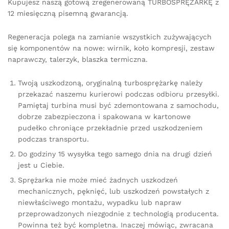
Kupujesz naszą gotową zregenerowaną TURBOSPRĘŻARKĘ z
12 miesięczną pisemną gwarancją.
Regeneracja polega na zamianie wszystkich zużywających
się komponentów na nowe: wirnik, koło kompresji, zestaw
naprawczy, talerzyk, blaszka termiczna.
Twoją uszkodzoną, oryginalną turbosprężarkę należy
przekazać naszemu kurierowi podczas odbioru przesyłki.
Pamiętaj turbina musi być zdemontowana z samochodu,
dobrze zabezpieczona i spakowana w kartonowe
pudełko chroniące przekładnie przed uszkodzeniem
podczas transportu.
Do godziny 15 wysyłka tego samego dnia na drugi dzień
jest u Ciebie.
Sprężarka nie może mieć żadnych uszkodzeń
mechanicznych, pęknięć, lub uszkodzeń powstałych z
niewłaściwego montażu, wypadku lub napraw
przeprowadzonych niezgodnie z technologią producenta.
Powinna też być kompletna. Inaczej mówiąc, zwracana