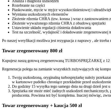
Analiza i diagnoza uszkodzeń
Rozebranie na części
Piaskowanie, mycie w myjce wysokociśnieniowej i ultradźwię
Wymiana uszkodzonych elementów
Złożenie rdzenia CHRA (tzw. korasa ) wraz z zastosowanie
Złożenie wyważonego rdzenia CHRA z obudową sprężarki
Ustawienie układu regulacji ciśnienia doładowania
Test na szczelność, wydajność i doładowanie zregenerowanej t
Po naszej weryfikacji możliwa jest rezygnacja z naprawy , ale trze
Towar zregenerowany 800 zł
Kupujesz naszą gotową zregenerowaną TURBOSPRĘŻARKĘ z 12 mi
Regeneracja polega na zamianie wszystkich zużywających się kompon
Twoją uszkodzoną, oryginalną turbosprężarkę należy przekaza
w kartonowe pudełko chroniące przekładnie przed uszkodzenie
Do godziny 15 wysyłka tego samego dnia na drugi dzień jest u
Sprężarka nie może mieć żadnych uszkodzeń mechanicznych, 
producenta. Powinna też być kompletna. Inaczej mówiąc, zwra
Towar zregenerowany + kaucja 500 zł