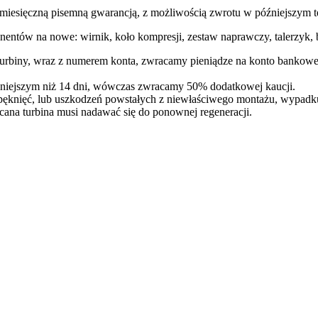
ęczną pisemną gwarancją, z możliwością zwrotu w późniejszym te
entów na nowe: wirnik, koło kompresji, zestaw naprawczy, talerzyk, b
 turbiny, wraz z numerem konta, zwracamy pieniądze na konto bankowe
óźniejszym niż 14 dni, wówczas zwracamy 50% dodatkowej kaucji.
pęknięć, lub uszkodzeń powstałych z niewłaściwego montażu, wypadk
cana turbina musi nadawać się do ponownej regeneracji.