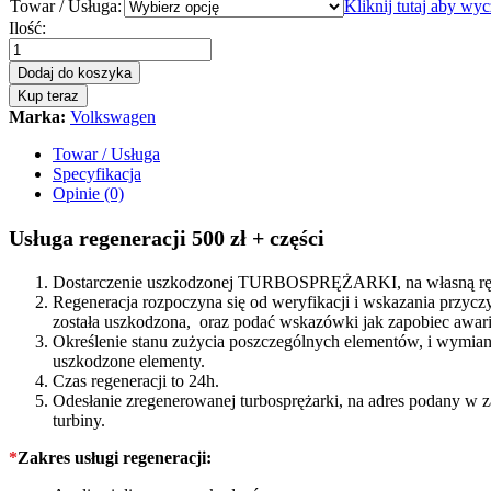
Towar / Usługa:
Kliknij tutaj aby wy
Turbosprężarka
Ilość:
-
turbina
Dodaj do koszyka
Volkswagen
Kup teraz
Golf
Marka:
Volkswagen
IV
1.9
Towar / Usługa
TDI
Specyfikacja
130
Opinie (0)
KM
720855
Usługa regeneracji 500 zł + części
quantity
Dostarczenie uszkodzonej TURBOSPRĘŻARKI, na własną rękę
Regeneracja rozpoczyna się od weryfikacji i wskazania prz
została uszkodzona, oraz podać wskazówki jak zapobiec awarii
Określenie stanu zużycia poszczególnych elementów, i wymiana
uszkodzone elementy.
Czas regeneracji to 24h.
Odesłanie zregenerowanej turbosprężarki, na adres podany w 
turbiny.
*
Zakres usługi regeneracji: