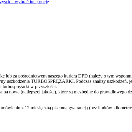
czyścić i wybrać inną opcję
 lub za pośrednictwem naszego kuriera DPD (należy o tym wspomni
yczyny uszkodzenia TURBOSPRĘŻARKI. Podczas analizy uszkodzeń, jes
 turbosprężarki w przyszłości.
 na nowe (najlepszej jakości), które są niezbędne do prawidłowego d
zamówieniu z 12 miesięczną pisemną gwarancją (bez limitów kilometr