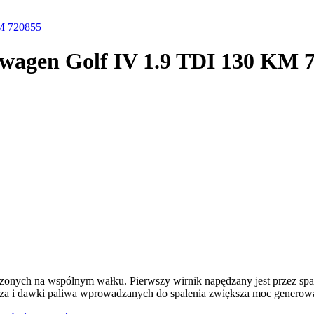
KM 720855
swagen Golf IV 1.9 TDI 130 KM 
dzonych na wspólnym wałku. Pierwszy wirnik napędzany jest przez spal
rza i dawki paliwa wprowadzanych do spalenia zwiększa moc generowan