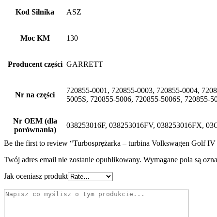
Kod Silnika
ASZ
Moc KM
130
Producent części
GARRETT
720855-0001, 720855-0003, 720855-0004, 7208
Nr na części
5005S, 720855-5006, 720855-5006S, 720855-50
Nr OEM (dla
038253016F, 038253016FV, 038253016FX, 0
porównania)
Be the first to review “Turbosprężarka – turbina Volkswagen Golf 
Twój adres email nie zostanie opublikowany.
Wymagane pola są ozn
Jak oceniasz produkt