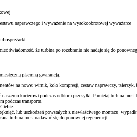
kowej
m zestawu naprawczego i wyważenie na wysokoobrotowej wyważarce
urbosprężarki.
ba mieć świadomość, że turbina po rozebraniu nie nadaje się do ponow
esięczną pisemną gwarancją.
entów na nowe: wirnik, koło kompresji, zestaw naprawczy, talerzyk, b
ć naszemu kurierowi podczas odbioru przesyłki. Pamiętaj turbina mu
m podczas transportu.
 Ciebie.
pęknięć, lub uszkodzeń powstałych z niewłaściwego montażu, wypadk
cana turbina musi nadawać się do ponownej regeneracji.