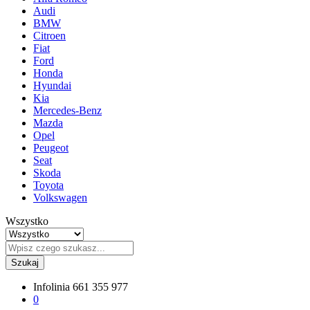
Audi
BMW
Citroen
Fiat
Ford
Honda
Hyundai
Kia
Mercedes-Benz
Mazda
Opel
Peugeot
Seat
Skoda
Toyota
Volkswagen
Wszystko
Szukaj
Infolinia
661 355 977
0