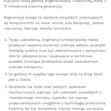
Kupujesz naszą gotową zregenerowaną TURBOSPRĘŻARKĘ z
12 miesięczną pisemną gwarancją.
Regeneracja polega na zamianie wszystkich zużywających
się komponentów na nowe: wirnik, koło kompresji, zestaw
naprawczy, talerzyk, blaszka termiczna.
Twoją uszkodzoną, oryginalną turbosprężarkę należy
przekazać naszemu kurierowi podczas odbioru przesyłki.
Pamiętaj turbina musi być zdemontowana z samochodu,
dobrze zabezpieczona i spakowana w kartonowe
pudełko chroniące przekładnie przed uszkodzeniem
podczas transportu.
Do godziny 15 wysyłka tego samego dnia na drugi dzień
jest u Ciebie.
Sprężarka nie może mieć żadnych uszkodzeń
mechanicznych, pęknięć, lub uszkodzeń powstałych z
niewłaściwego montażu, wypadku lub napraw
przeprowadzonych niezgodnie z technologią producenta.
Powinna też być kompletna. Inaczej mówiąc, zwracana