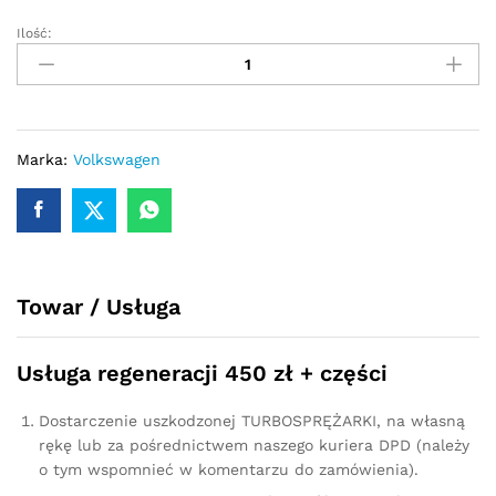
Ilość:
Turbosprężarka
-
turbina
Volkswagen
Golf
V
Marka:
Volkswagen
1.9
105KM
5439700072
quantity
Towar / Usługa
Usługa regeneracji 450 zł + części
Dostarczenie uszkodzonej TURBOSPRĘŻARKI, na własną
rękę lub za pośrednictwem naszego kuriera DPD (należy
o tym wspomnieć w komentarzu do zamówienia).