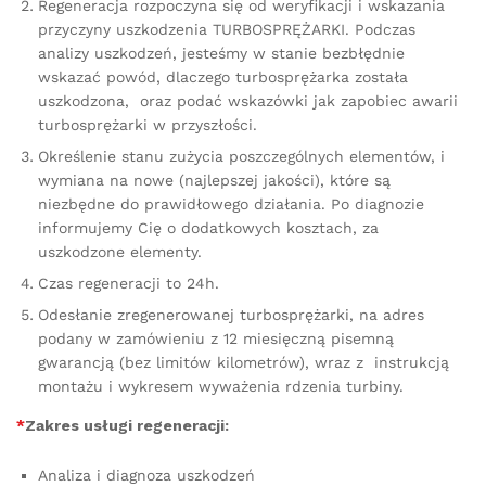
Regeneracja rozpoczyna się od weryfikacji i wskazania
przyczyny uszkodzenia TURBOSPRĘŻARKI. Podczas
analizy uszkodzeń, jesteśmy w stanie bezbłędnie
wskazać powód, dlaczego turbosprężarka została
uszkodzona, oraz podać wskazówki jak zapobiec awarii
turbosprężarki w przyszłości.
Określenie stanu zużycia poszczególnych elementów, i
wymiana na nowe (najlepszej jakości), które są
niezbędne do prawidłowego działania. Po diagnozie
informujemy Cię o dodatkowych kosztach, za
uszkodzone elementy.
Czas regeneracji to 24h.
Odesłanie zregenerowanej turbosprężarki, na adres
podany w zamówieniu z 12 miesięczną pisemną
gwarancją (bez limitów kilometrów), wraz z instrukcją
montażu i wykresem wyważenia rdzenia turbiny.
*
Zakres usługi regeneracji:
Analiza i diagnoza uszkodzeń