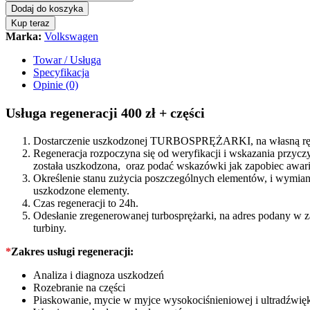
turbina
Dodaj do koszyka
Volkswagen
Kup teraz
Golf
Marka:
Volkswagen
V
2.0TDI
Towar / Usługa
170KM
Specyfikacja
03G253019N
Opinie (0)
quantity
Usługa regeneracji 400 zł + części
Dostarczenie uszkodzonej TURBOSPRĘŻARKI, na własną rękę
Regeneracja rozpoczyna się od weryfikacji i wskazania prz
została uszkodzona, oraz podać wskazówki jak zapobiec awarii
Określenie stanu zużycia poszczególnych elementów, i wymiana
uszkodzone elementy.
Czas regeneracji to 24h.
Odesłanie zregenerowanej turbosprężarki, na adres podany w 
turbiny.
*
Zakres usługi regeneracji:
Analiza i diagnoza uszkodzeń
Rozebranie na części
Piaskowanie, mycie w myjce wysokociśnieniowej i ultradźwię