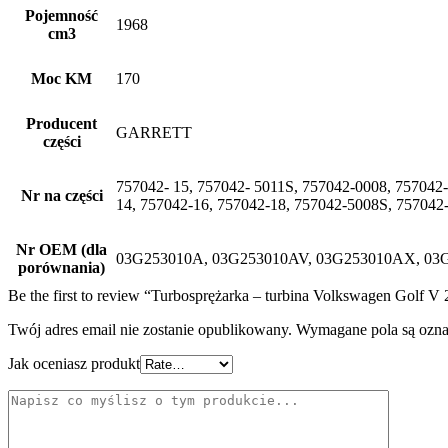
Pojemność
1968
cm3
Moc KM
170
Producent
GARRETT
części
757042- 15, 757042- 5011S, 757042-0008, 757042
Nr na części
14, 757042-16, 757042-18, 757042-5008S, 75704
Nr OEM (dla
03G253010A, 03G253010AV, 03G253010AX, 03
porównania)
Be the first to review “Turbosprężarka – turbina Volkswagen Go
Twój adres email nie zostanie opublikowany.
Wymagane pola są ozn
Jak oceniasz produkt