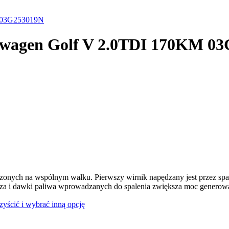
M 03G253019N
kswagen Golf V 2.0TDI 170KM 0
dzonych na wspólnym wałku. Pierwszy wirnik napędzany jest przez spal
rza i dawki paliwa wprowadzanych do spalenia zwiększa moc generowan
czyścić i wybrać inną opcję