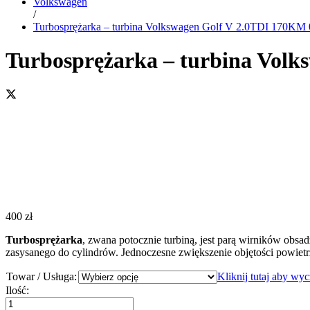
Volkswagen
/
Turbosprężarka – turbina Volkswagen Golf V 2.0TDI 170K
Turbosprężarka – turbina Vol
400
zł
Turbosprężarka
, zwana potocznie turbiną, jest parą wirników obsa
zasysanego do cylindrów. Jednoczesne zwiększenie objętości powiet
Towar / Usługa:
Kliknij tutaj aby wy
Turbosprężarka
Ilość:
-