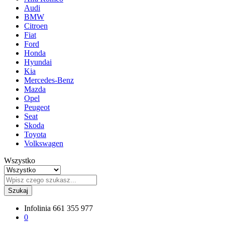
Audi
BMW
Citroen
Fiat
Ford
Honda
Hyundai
Kia
Mercedes-Benz
Mazda
Opel
Peugeot
Seat
Skoda
Toyota
Volkswagen
Wszystko
Szukaj
Infolinia
661 355 977
0