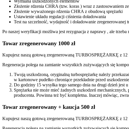
Wymiana uszkodzonych elementów
Złożenie rdzenia CHRA (tzw. koras ) wraz z zastosowaniem
Złożenie wyważonego rdzenia CHRA z obudową sprężarki
Ustawienie układu regulacji ciśnienia doładowania
Test na szczelność, wydajność i doładowanie zregenerowanej t
Po naszej weryfikacji możliwa jest rezygnacja z naprawy , ale trze
Towar zregenerowany 1000 zł
Kupujesz naszą gotową zregenerowaną TURBOSPRĘŻARKĘ z 12 mi
Regeneracja polega na zamianie wszystkich zużywających się kompon
Twoją uszkodzoną, oryginalną turbosprężarkę należy przekaza
w kartonowe pudełko chroniące przekładnie przed uszkodzenie
Do godziny 15 wysyłka tego samego dnia na drugi dzień jest u
Sprężarka nie może mieć żadnych uszkodzeń mechanicznych, 
producenta. Powinna też być kompletna. Inaczej mówiąc, zwra
Towar zregenerowany + kaucja 500 zł
Kupujesz naszą gotową zregenerowaną TURBOSPRĘŻARKĘ z 12 miesi
Regeneracja polega na zamianie wszystkich zużywających się kompon