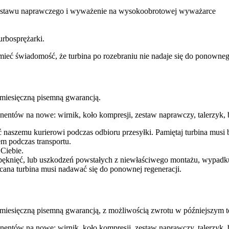
 zestawu naprawczego i wyważenie na wysokoobrotowej wyważarce
urbosprężarki.
ba mieć świadomość, że turbina po rozebraniu nie nadaje się do ponow
esięczną pisemną gwarancją.
entów na nowe: wirnik, koło kompresji, zestaw naprawczy, talerzyk, b
ć naszemu kurierowi podczas odbioru przesyłki. Pamiętaj turbina mu
m podczas transportu.
 Ciebie.
pęknięć, lub uszkodzeń powstałych z niewłaściwego montażu, wypadk
cana turbina musi nadawać się do ponownej regeneracji.
ęczną pisemną gwarancją, z możliwością zwrotu w późniejszym te
entów na nowe: wirnik, koło kompresji, zestaw naprawczy, talerzyk, b