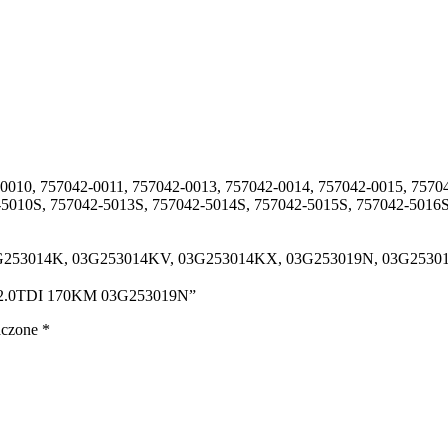
-0010, 757042-0011, 757042-0013, 757042-0014, 757042-0015, 75704
2-5010S, 757042-5013S, 757042-5014S, 757042-5015S, 757042-5016S
G253014K, 03G253014KV, 03G253014KX, 03G253019N, 03G253
lf V 2.0TDI 170KM 03G253019N”
aczone
*