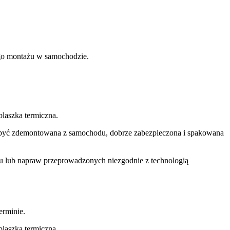
nego montażu w samochodzie.
laszka termiczna.
si być zdemontowana z samochodu, dobrze zabezpieczona i spakowana
u lub napraw przeprowadzonych niezgodnie z technologią
rminie.
laszka termiczna.