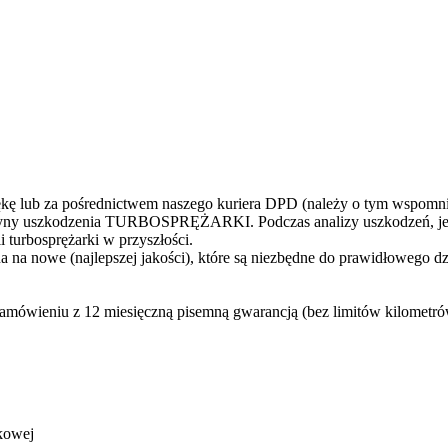
 lub za pośrednictwem naszego kuriera DPD (należy o tym wspomni
yczyny uszkodzenia TURBOSPRĘŻARKI. Podczas analizy uszkodzeń, jes
 turbosprężarki w przyszłości.
 na nowe (najlepszej jakości), które są niezbędne do prawidłowego d
zamówieniu z 12 miesięczną pisemną gwarancją (bez limitów kilometr
kowej