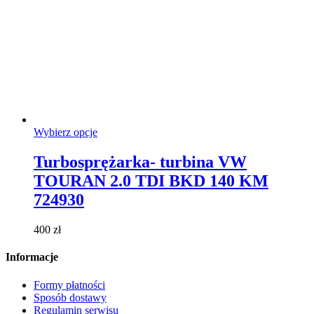
Ten
Wybierz opcje
produkt
ma
Turbosprężarka- turbina VW
wiele
TOURAN 2.0 TDI BKD 140 KM
wariantów.
Opcje
724930
można
wybrać
400
zł
na
stronie
Informacje
produktu
Formy płatności
Sposób dostawy
Regulamin serwisu