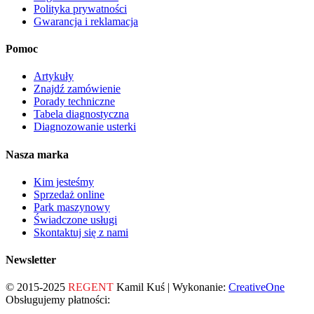
Polityka prywatności
Gwarancja i reklamacja
Pomoc
Artykuły
Znajdź zamówienie
Porady techniczne
Tabela diagnostyczna
Diagnozowanie usterki
Nasza marka
Kim jesteśmy
Sprzedaż online
Park maszynowy
Świadczone usługi
Skontaktuj się z nami
Newsletter
© 2015-2025
REGENT
Kamil Kuś | Wykonanie:
CreativeOne
Obsługujemy płatności: