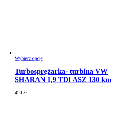
Ten
Wybierz opcje
produkt
ma
Turbosprężarka- turbina VW
wiele
SHARAN 1,9 TDI ASZ 130 km
wariantów.
Opcje
można
450
zł
wybrać
na
stronie
produktu