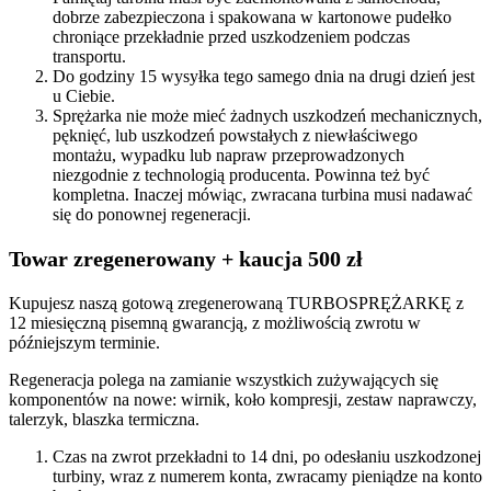
dobrze zabezpieczona i spakowana w kartonowe pudełko
chroniące przekładnie przed uszkodzeniem podczas
transportu.
Do godziny 15 wysyłka tego samego dnia na drugi dzień jest
u Ciebie.
Sprężarka nie może mieć żadnych uszkodzeń mechanicznych,
pęknięć, lub uszkodzeń powstałych z niewłaściwego
montażu, wypadku lub napraw przeprowadzonych
niezgodnie z technologią producenta. Powinna też być
kompletna. Inaczej mówiąc, zwracana turbina musi nadawać
się do ponownej regeneracji.
Towar zregenerowany + kaucja 500 zł
Kupujesz naszą gotową zregenerowaną TURBOSPRĘŻARKĘ z
12 miesięczną pisemną gwarancją, z możliwością zwrotu w
późniejszym terminie.
Regeneracja polega na zamianie wszystkich zużywających się
komponentów na nowe: wirnik, koło kompresji, zestaw naprawczy,
talerzyk, blaszka termiczna.
Czas na zwrot przekładni to 14 dni, po odesłaniu uszkodzonej
turbiny, wraz z numerem konta, zwracamy pieniądze na konto