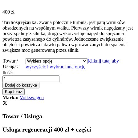
400
zł
Turbosprężarka
, zwana potocznie turbiną, jest parą wirników
obsadzonych na wspólnym wałku. Pierwszy wirnik napędzany jest
przez spaliny z silnika, drugi wykorzystuje napęd do sprężania
powietrza zasysanego do cylindrów. Jednoczesne zwiększenie
objętości powietrza i dawki paliwa wprowadzanych do spalenia
zwiększa moc generowaną przez silnik.
Towar /
Kliknij tutaj aby
Usługa:
wyczyścić i wybrać inną opcję
Turbosprężarka
Ilość:
-
turbina
Dodaj do koszyka
Volkswagen
Kup teraz
Jetta
Marka:
Volkswagen
V
2.0
TDI
Towar / Usługa
170
KM
03G253014K
Usługa regeneracji 400 zł + części
quantity