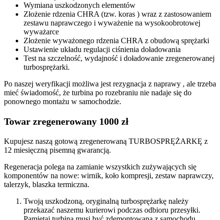
Wymiana uszkodzonych elementów
Złożenie rdzenia CHRA (tzw. koras ) wraz z zastosowaniem
zestawu naprawczego i wyważenie na wysokoobrotowej
wyważarce
Złożenie wyważonego rdzenia CHRA z obudową sprężarki
Ustawienie układu regulacji ciśnienia doładowania
Test na szczelność, wydajność i doładowanie zregenerowanej
turbosprężarki.
Po naszej weryfikacji możliwa jest rezygnacja z naprawy , ale trzeba
mieć świadomość, że turbina po rozebraniu nie nadaje się do
ponownego montażu w samochodzie.
Towar zregenerowany 1000 zł
Kupujesz naszą gotową zregenerowaną TURBOSPRĘŻARKĘ z
12 miesięczną pisemną gwarancją.
Regeneracja polega na zamianie wszystkich zużywających się
komponentów na nowe: wirnik, koło kompresji, zestaw naprawczy,
talerzyk, blaszka termiczna.
Twoją uszkodzoną, oryginalną turbosprężarkę należy
przekazać naszemu kurierowi podczas odbioru przesyłki.
Pamiętaj turbina musi być zdemontowana z samochodu,