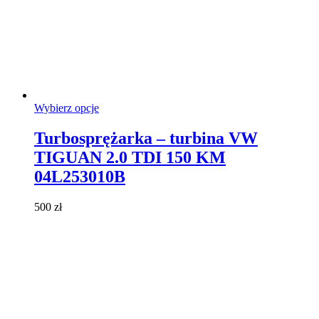
Ten
Wybierz opcje
produkt
ma
Turbosprężarka – turbina VW
wiele
TIGUAN 2.0 TDI 150 KM
wariantów.
Opcje
04L253010B
można
wybrać
500
zł
na
stronie
produktu