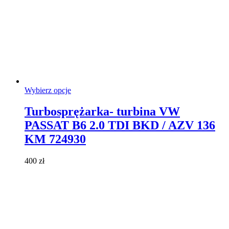
Ten
Wybierz opcje
produkt
ma
Turbosprężarka- turbina VW
wiele
PASSAT B6 2.0 TDI BKD / AZV 136
wariantów.
Opcje
KM 724930
można
wybrać
400
zł
na
stronie
produktu