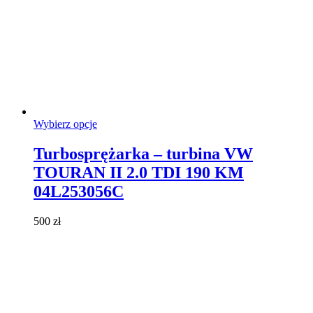
Ten
Wybierz opcje
produkt
ma
Turbosprężarka – turbina VW
wiele
TOURAN II 2.0 TDI 190 KM
wariantów.
Opcje
04L253056C
można
wybrać
500
zł
na
stronie
produktu