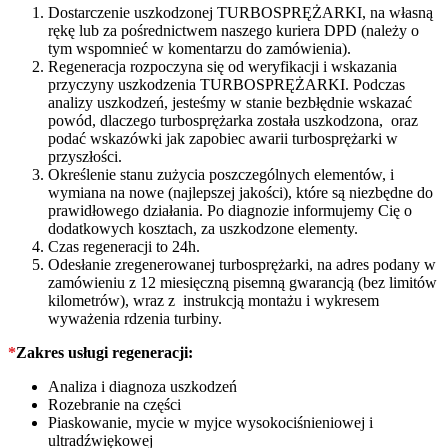
Dostarczenie uszkodzonej TURBOSPRĘŻARKI, na własną
rękę lub za pośrednictwem naszego kuriera DPD (należy o
tym wspomnieć w komentarzu do zamówienia).
Regeneracja rozpoczyna się od weryfikacji i wskazania
przyczyny uszkodzenia TURBOSPRĘŻARKI. Podczas
analizy uszkodzeń, jesteśmy w stanie bezbłędnie wskazać
powód, dlaczego turbosprężarka została uszkodzona, oraz
podać wskazówki jak zapobiec awarii turbosprężarki w
przyszłości.
Określenie stanu zużycia poszczególnych elementów, i
wymiana na nowe (najlepszej jakości), które są niezbędne do
prawidłowego działania. Po diagnozie informujemy Cię o
dodatkowych kosztach, za uszkodzone elementy.
Czas regeneracji to 24h.
Odesłanie zregenerowanej turbosprężarki, na adres podany w
zamówieniu z 12 miesięczną pisemną gwarancją (bez limitów
kilometrów), wraz z instrukcją montażu i wykresem
wyważenia rdzenia turbiny.
*
Zakres usługi regeneracji:
Analiza i diagnoza uszkodzeń
Rozebranie na części
Piaskowanie, mycie w myjce wysokociśnieniowej i
ultradźwiękowej