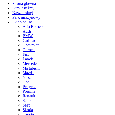
Strona główna
Kim jesteśmy
Nasze usługi
Park maszynowy
Sklep online
Alfa Romeo
Audi
BMW
Cadillac
Chevrolet
Citroen
Fiat
Lancia
Mercedes
Mistubishi
Mazda
Nissan
Opel
Peugeot
Porsche
Renault
Saab
Seat
Skoda
Toyota