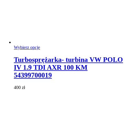
Ten
Wybierz opcje
produkt
ma
Turbosprężarka- turbina VW POLO
wiele
IV 1.9 TDI AXR 100 KM
wariantów.
Opcje
54399700019
można
wybrać
400
zł
na
stronie
produktu