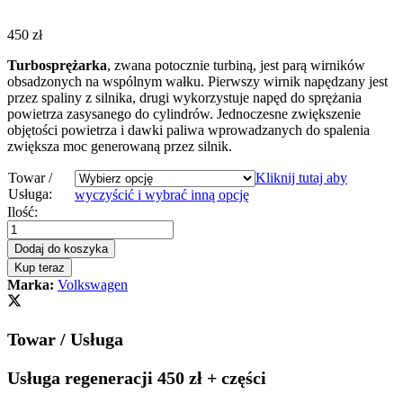
450
zł
Turbosprężarka
, zwana potocznie turbiną, jest parą wirników
obsadzonych na wspólnym wałku. Pierwszy wirnik napędzany jest
przez spaliny z silnika, drugi wykorzystuje napęd do sprężania
powietrza zasysanego do cylindrów. Jednoczesne zwiększenie
objętości powietrza i dawki paliwa wprowadzanych do spalenia
zwiększa moc generowaną przez silnik.
Towar /
Kliknij tutaj aby
Usługa:
wyczyścić i wybrać inną opcję
Turbosprężarka
Ilość:
-
turbina
Dodaj do koszyka
Volkswagen
Kup teraz
T4
Marka:
Volkswagen
2.5
TDI
88KM
Towar / Usługa
K14-
7018
quantity
Usługa regeneracji 450 zł + części