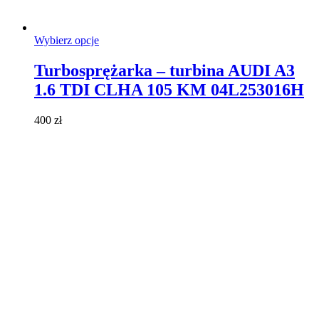
Ten
Wybierz opcje
produkt
ma
Turbosprężarka – turbina AUDI A3
wiele
1.6 TDI CLHA 105 KM 04L253016H
wariantów.
Opcje
można
400
zł
wybrać
na
stronie
produktu