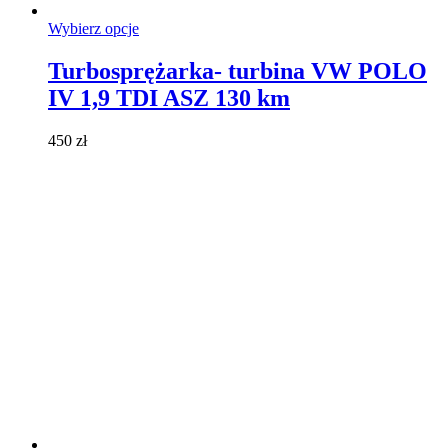
Ten
Wybierz opcje
produkt
ma
Turbosprężarka- turbina VW POLO
wiele
IV 1,9 TDI ASZ 130 km
wariantów.
Opcje
można
450
zł
wybrać
na
stronie
produktu