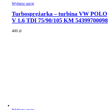
Ten
Wybierz opcje
produkt
ma
Turbosprężarka – turbina VW POLO
wiele
V 1.6 TDI 75/90/105 KM 54399700098
wariantów.
Opcje
można
400
zł
wybrać
na
stronie
produktu
Ten
Wybierz opcje