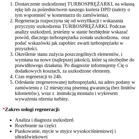
Dostarczenie uszkodzonej TURBOSPRĘŻARKI, na własną
rękę lub za pośrednictwem naszego kuriera DPD (należy o
tym wspomnieć w komentarzu do zamówienia).
Regeneracja rozpoczyna się od weryfikacji i wskazania
przyczyny uszkodzenia TURBOSPRĘŻARKI. Podczas
analizy uszkodzeń, jesteśmy w stanie bezbłędnie wskazać
powód, dlaczego turbosprężarka została uszkodzona, oraz
podać wskazówki jak zapobiec awarii turbosprężarki w
przyszłości.
Określenie stanu zużycia poszczególnych elementów, i
wymiana na nowe (najlepszej jakości), które są niezbędne do
prawidłowego działania. Po diagnozie informujemy Cię o
dodatkowych kosztach, za uszkodzone elementy.
Czas regeneracji to 24h.
Odesłanie zregenerowanej turbosprężarki, na adres podany w
zamówieniu z 12 miesięczną pisemną gwarancją (bez limitów
kilometrów), wraz z instrukcją montażu i wykresem
wyważenia rdzenia turbiny.
*
Zakres usługi regeneracji:
Analiza i diagnoza uszkodzeń
Rozebranie na części
Piaskowanie, mycie w myjce wysokociśnieniowej i
ultradźwiękowej