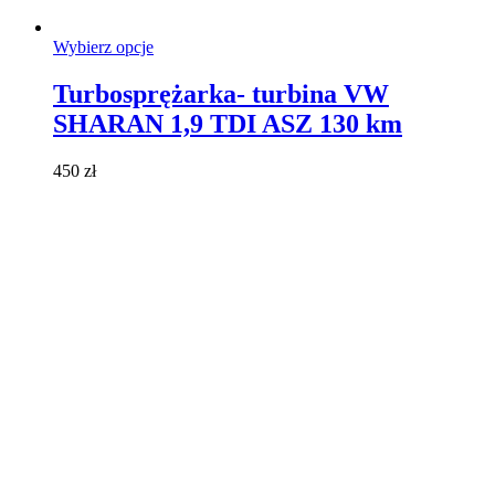
Ten
Wybierz opcje
produkt
ma
Turbosprężarka- turbina VW
wiele
SHARAN 1,9 TDI ASZ 130 km
wariantów.
Opcje
można
450
zł
wybrać
na
stronie
produktu