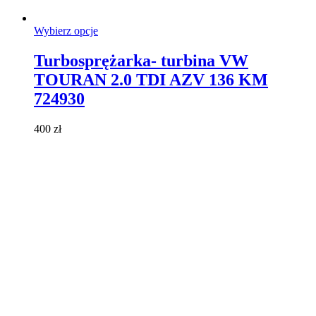
Ten
Wybierz opcje
produkt
ma
Turbosprężarka- turbina VW
wiele
TOURAN 2.0 TDI AZV 136 KM
wariantów.
Opcje
724930
można
wybrać
400
zł
na
stronie
produktu