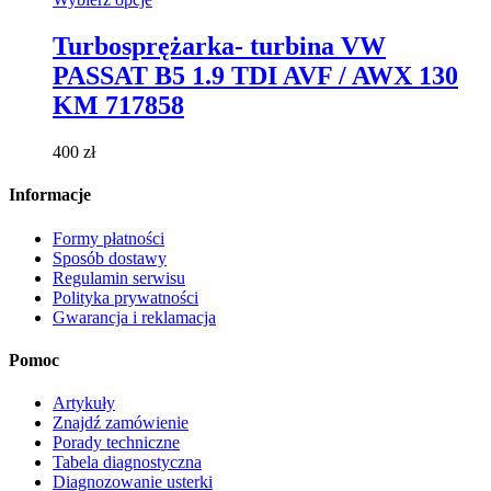
produkt
ma
Turbosprężarka- turbina VW
wiele
PASSAT B5 1.9 TDI AVF / AWX 130
wariantów.
Opcje
KM 717858
można
wybrać
400
zł
na
stronie
Informacje
produktu
Formy płatności
Sposób dostawy
Regulamin serwisu
Polityka prywatności
Gwarancja i reklamacja
Pomoc
Artykuły
Znajdź zamówienie
Porady techniczne
Tabela diagnostyczna
Diagnozowanie usterki