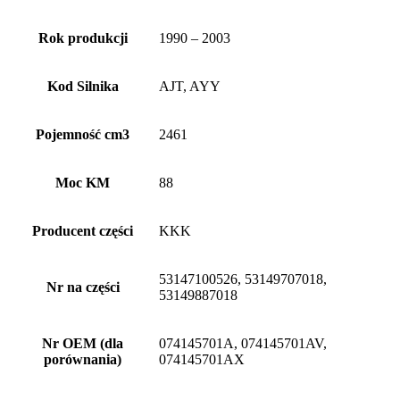
Rok produkcji
1990 – 2003
Kod Silnika
AJT, AYY
Pojemność cm3
2461
Moc KM
88
Producent części
KKK
53147100526, 53149707018,
Nr na części
53149887018
Nr OEM (dla
074145701A, 074145701AV,
porównania)
074145701AX