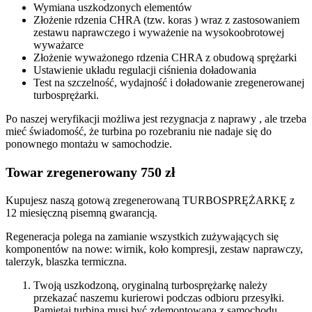
Wymiana uszkodzonych elementów
Złożenie rdzenia CHRA (tzw. koras ) wraz z zastosowaniem
zestawu naprawczego i wyważenie na wysokoobrotowej
wyważarce
Złożenie wyważonego rdzenia CHRA z obudową sprężarki
Ustawienie układu regulacji ciśnienia doładowania
Test na szczelność, wydajność i doładowanie zregenerowanej
turbosprężarki.
Po naszej weryfikacji możliwa jest rezygnacja z naprawy , ale trzeba
mieć świadomość, że turbina po rozebraniu nie nadaje się do
ponownego montażu w samochodzie.
Towar zregenerowany 750 zł
Kupujesz naszą gotową zregenerowaną TURBOSPRĘŻARKĘ z
12 miesięczną pisemną gwarancją.
Regeneracja polega na zamianie wszystkich zużywających się
komponentów na nowe: wirnik, koło kompresji, zestaw naprawczy,
talerzyk, blaszka termiczna.
Twoją uszkodzoną, oryginalną turbosprężarkę należy
przekazać naszemu kurierowi podczas odbioru przesyłki.
Pamiętaj turbina musi być zdemontowana z samochodu,