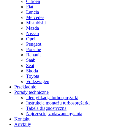
Citroen
Fiat
Lancia
Mercedes
Mistubishi
Mazda
Nissan
Opel
Peugeot
Porsche
Renault
Saab
Seat
Skoda
Toyota
Volkswagen
Przekładnie
Porady techniczne
Identyfikacja turbosprężarki
Instrukcja montażu turbosprężarki
Tabela diagnostyczna
Najczęściej zadawane pytania
Kontakt
Artykuły