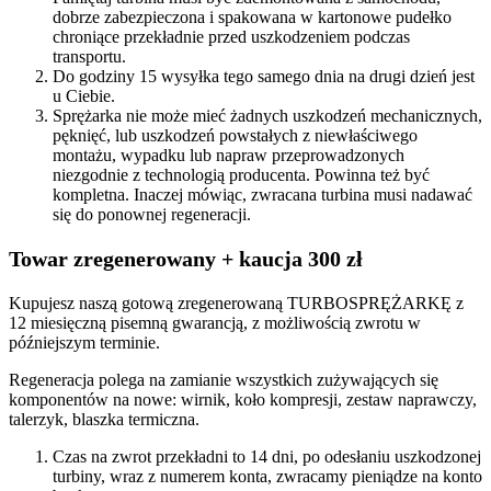
dobrze zabezpieczona i spakowana w kartonowe pudełko
chroniące przekładnie przed uszkodzeniem podczas
transportu.
Do godziny 15 wysyłka tego samego dnia na drugi dzień jest
u Ciebie.
Sprężarka nie może mieć żadnych uszkodzeń mechanicznych,
pęknięć, lub uszkodzeń powstałych z niewłaściwego
montażu, wypadku lub napraw przeprowadzonych
niezgodnie z technologią producenta. Powinna też być
kompletna. Inaczej mówiąc, zwracana turbina musi nadawać
się do ponownej regeneracji.
Towar zregenerowany + kaucja 300 zł
Kupujesz naszą gotową zregenerowaną TURBOSPRĘŻARKĘ z
12 miesięczną pisemną gwarancją, z możliwością zwrotu w
późniejszym terminie.
Regeneracja polega na zamianie wszystkich zużywających się
komponentów na nowe: wirnik, koło kompresji, zestaw naprawczy,
talerzyk, blaszka termiczna.
Czas na zwrot przekładni to 14 dni, po odesłaniu uszkodzonej
turbiny, wraz z numerem konta, zwracamy pieniądze na konto