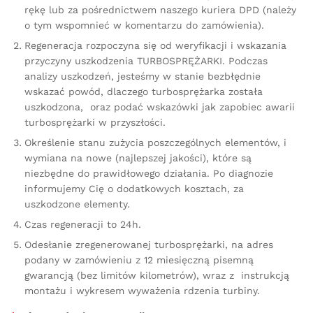
rękę lub za pośrednictwem naszego kuriera DPD (należy
o tym wspomnieć w komentarzu do zamówienia).
Regeneracja rozpoczyna się od weryfikacji i wskazania
przyczyny uszkodzenia TURBOSPRĘŻARKI. Podczas
analizy uszkodzeń, jesteśmy w stanie bezbłędnie
wskazać powód, dlaczego turbosprężarka została
uszkodzona, oraz podać wskazówki jak zapobiec awarii
turbosprężarki w przyszłości.
Określenie stanu zużycia poszczególnych elementów, i
wymiana na nowe (najlepszej jakości), które są
niezbędne do prawidłowego działania. Po diagnozie
informujemy Cię o dodatkowych kosztach, za
uszkodzone elementy.
Czas regeneracji to 24h.
Odesłanie zregenerowanej turbosprężarki, na adres
podany w zamówieniu z 12 miesięczną pisemną
gwarancją (bez limitów kilometrów), wraz z instrukcją
montażu i wykresem wyważenia rdzenia turbiny.