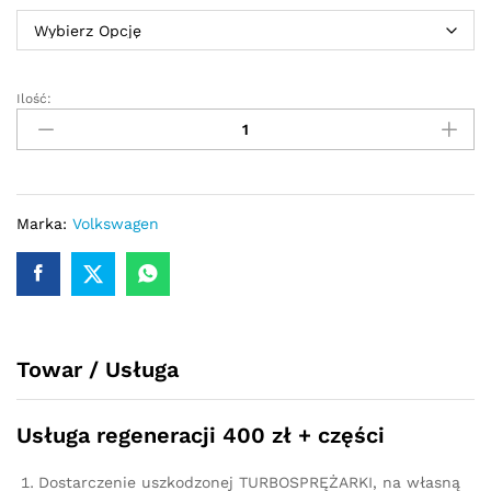
Ilość:
Turbosprężarka
-
turbina
VW
GOLF
VI
Marka:
Volkswagen
2.0
TDI
140
KM
03L253019T
Towar / Usługa
quantity
Usługa regeneracji 400 zł + części
Dostarczenie uszkodzonej TURBOSPRĘŻARKI, na własną