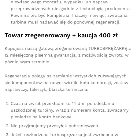
niewłaściwego montażu, wypadku lub napraw
przeprowadzonych niezgodnie z technologią producenta.
Powinna też być kompletna. Inaczej mówiąc, zwracana
turbina musi nadawać się do ponownej regeneracji.
Towar zregenerowany + kaucja 400 zł
Kupujesz naszą gotową zregenerowaną TURBOSPRĘŻARKĘ z
12 miesięczną pisemną gwarancją, z możliwością zwrotu w
późniejszym terminie.
Regeneracja polega na zamianie wszystkich zużywających
się komponentów na nowe: wirnik, koło kompresji, zestaw
naprawczy, talerzyk, blaszka termiczna.
Czas na zwrot przekładni to 14 dni, po odesłaniu
uszkodzonej turbiny, wraz z numerem konta, zwracamy
pieniądze na konto bankowe.
Nie przyjmujemy przesyłek pobraniowych.
Jeżeli uszkodzona turbosprężarka jest zwrócona w