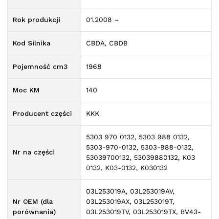
Rok produkcji
01.2008 –
Kod Silnika
CBDA, CBDB
Pojemność cm3
1968
Moc KM
140
Producent części
KKK
5303 970 0132, 5303 988 0132,
5303-970-0132, 5303-988-0132,
Nr na części
53039700132, 53039880132, K03
0132, K03-0132, K030132
03L253019A, 03L253019AV,
Nr OEM (dla
03L253019AX, 03L253019T,
porównania)
03L253019TV, 03L253019TX, BV43-