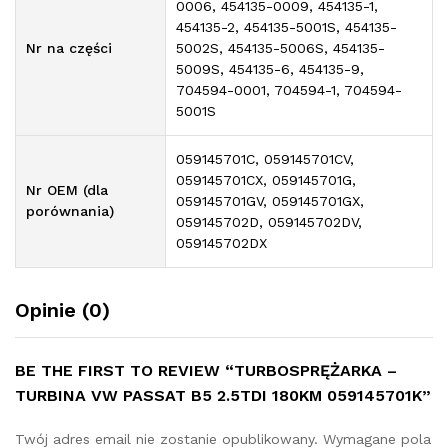
0006, 454135-0009, 454135-1,
454135-2, 454135-5001S, 454135-
Nr na części
5002S, 454135-5006S, 454135-
5009S, 454135-6, 454135-9,
704594-0001, 704594-1, 704594-
5001S
059145701C, 059145701CV,
059145701CX, 059145701G,
Nr OEM (dla
059145701GV, 059145701GX,
porównania)
059145702D, 059145702DV,
059145702DX
Opinie (0)
BE THE FIRST TO REVIEW “TURBOSPRĘŻARKA –
TURBINA VW PASSAT B5 2.5TDI 180KM 059145701K”
Twój adres email nie zostanie opublikowany.
Wymagane pola