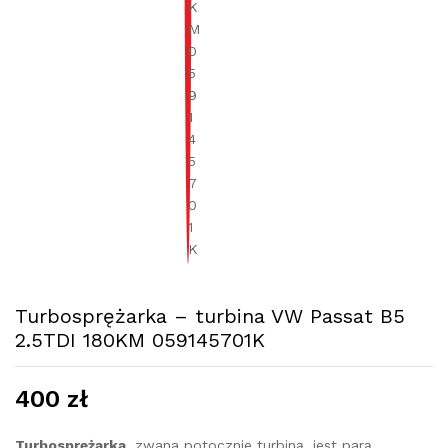
Turbosprężarka – turbina VW Passat B5
2.5TDI 180KM 059145701K
400
zł
Turbosprężarka
, zwana potocznie turbiną, jest parą