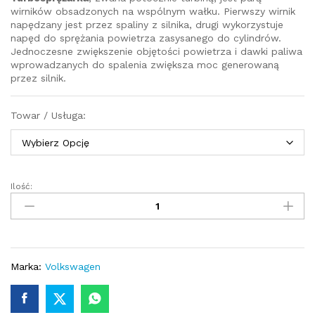
wirników obsadzonych na wspólnym wałku. Pierwszy wirnik
napędzany jest przez spaliny z silnika, drugi wykorzystuje
napęd do sprężania powietrza zasysanego do cylindrów.
Jednoczesne zwiększenie objętości powietrza i dawki paliwa
wprowadzanych do spalenia zwiększa moc generowaną
przez silnik.
Towar / Usługa:
Ilość:
Turbosprężarka
-
turbina
VW
Passat
B5
Marka:
Volkswagen
2.5TDI
180KM
059145701K