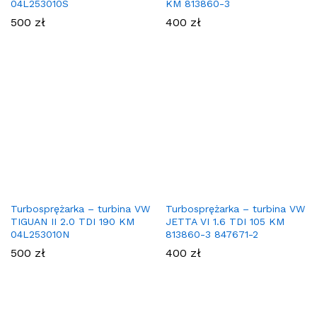
04L253010S
KM 813860-3
500
zł
400
zł
Turbosprężarka – turbina VW
Turbosprężarka – turbina VW
TIGUAN II 2.0 TDI 190 KM
JETTA VI 1.6 TDI 105 KM
04L253010N
813860-3 847671-2
500
zł
400
zł