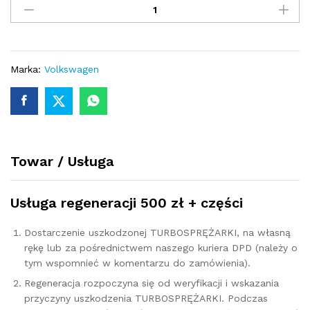
-
turbina
VW
PASSAT
B8
Marka:
Volkswagen
2.0
TDI
190
KM
04L253010L
Towar / Usługa
quantity
Usługa regeneracji 500 zł + części
Dostarczenie uszkodzonej TURBOSPRĘŻARKI, na własną
rękę lub za pośrednictwem naszego kuriera DPD (należy o
tym wspomnieć w komentarzu do zamówienia).
Regeneracja rozpoczyna się od weryfikacji i wskazania
przyczyny uszkodzenia TURBOSPRĘŻARKI. Podczas