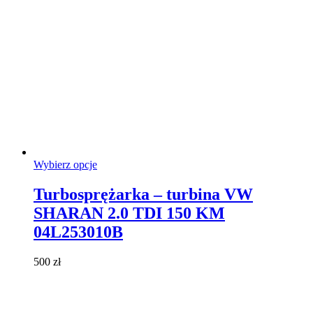
Ten
Wybierz opcje
produkt
ma
Turbosprężarka – turbina VW
wiele
SHARAN 2.0 TDI 150 KM
wariantów.
Opcje
04L253010B
można
wybrać
500
zł
na
stronie
produktu