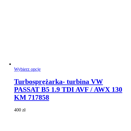
Ten
Wybierz opcje
produkt
ma
Turbosprężarka- turbina VW
wiele
PASSAT B5 1.9 TDI AVF / AWX 130
wariantów.
Opcje
KM 717858
można
wybrać
400
zł
na
stronie
produktu