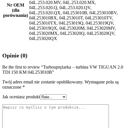
04L.253.020.MV, 04L.253.020.MX,
Nr OEM
04L.253.020.Q, 04L.253.020.QV,
(dla
04L.253.020.QX, 04L253010B, 04L253010BV,
porównania)
04L253010BX, 04L253010T, 04L253010TV,
04L253010TX, 04L253019Q, 04L253019QV,
04L253019QX, 04L253020M, 04L253020MV,
04L253020MX, 04L253020Q, 04L253020QV,
04L253020QX
Opinie (0)
Be the first to review “Turbosprężarka – turbina VW TIGUAN 2.0
TDI 150 KM 04L253010B”
Twój adres email nie zostanie opublikowany.
Wymagane pola są
oznaczone
*
Jak oceniasz produkt