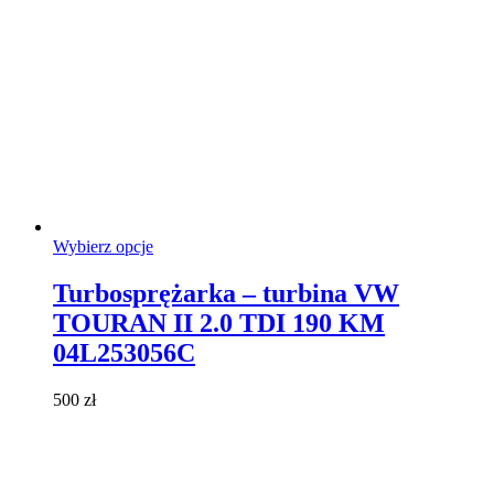
Ten
Wybierz opcje
produkt
ma
Turbosprężarka – turbina VW
wiele
TOURAN II 2.0 TDI 190 KM
wariantów.
Opcje
04L253056C
można
wybrać
500
zł
na
stronie
produktu