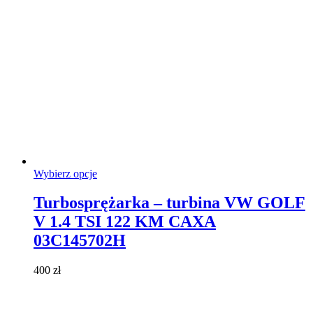
Ten
Wybierz opcje
produkt
ma
Turbosprężarka – turbina VW GOLF
wiele
V 1.4 TSI 122 KM CAXA
wariantów.
Opcje
03C145702H
można
wybrać
400
zł
na
stronie
produktu