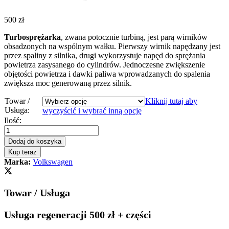
500
zł
Turbosprężarka
, zwana potocznie turbiną, jest parą wirników
obsadzonych na wspólnym wałku. Pierwszy wirnik napędzany jest
przez spaliny z silnika, drugi wykorzystuje napęd do sprężania
powietrza zasysanego do cylindrów. Jednoczesne zwiększenie
objętości powietrza i dawki paliwa wprowadzanych do spalenia
zwiększa moc generowaną przez silnik.
Towar /
Kliknij tutaj aby
Usługa:
wyczyścić i wybrać inną opcję
Turbosprężarka
Ilość:
-
turbina
Dodaj do koszyka
VW
Kup teraz
TIGUAN
Marka:
Volkswagen
2.0
TDI
150
Towar / Usługa
KM
04L253010B
quantity
Usługa regeneracji 500 zł + części