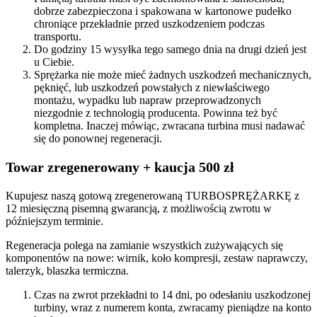
dobrze zabezpieczona i spakowana w kartonowe pudełko
chroniące przekładnie przed uszkodzeniem podczas
transportu.
Do godziny 15 wysyłka tego samego dnia na drugi dzień jest
u Ciebie.
Sprężarka nie może mieć żadnych uszkodzeń mechanicznych,
pęknięć, lub uszkodzeń powstałych z niewłaściwego
montażu, wypadku lub napraw przeprowadzonych
niezgodnie z technologią producenta. Powinna też być
kompletna. Inaczej mówiąc, zwracana turbina musi nadawać
się do ponownej regeneracji.
Towar zregenerowany + kaucja 500 zł
Kupujesz naszą gotową zregenerowaną TURBOSPRĘŻARKĘ z
12 miesięczną pisemną gwarancją, z możliwością zwrotu w
późniejszym terminie.
Regeneracja polega na zamianie wszystkich zużywających się
komponentów na nowe: wirnik, koło kompresji, zestaw naprawczy,
talerzyk, blaszka termiczna.
Czas na zwrot przekładni to 14 dni, po odesłaniu uszkodzonej
turbiny, wraz z numerem konta, zwracamy pieniądze na konto