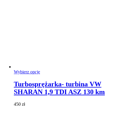
Ten
Wybierz opcje
produkt
ma
Turbosprężarka- turbina VW
wiele
SHARAN 1,9 TDI ASZ 130 km
wariantów.
Opcje
można
450
zł
wybrać
na
stronie
produktu