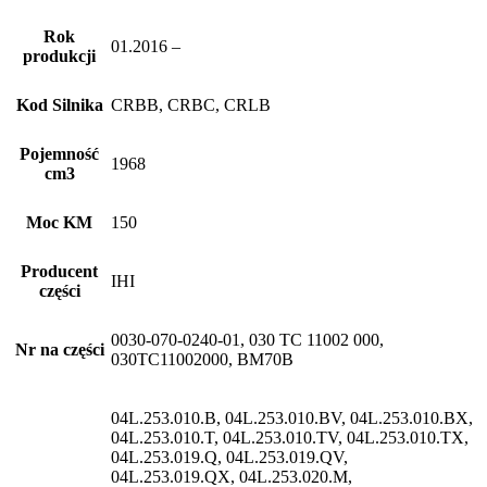
Rok
01.2016 –
produkcji
Kod Silnika
CRBB, CRBC, CRLB
Pojemność
1968
cm3
Moc KM
150
Producent
IHI
części
0030-070-0240-01, 030 TC 11002 000,
Nr na części
030TC11002000, BM70B
04L.253.010.B, 04L.253.010.BV, 04L.253.010.BX,
04L.253.010.T, 04L.253.010.TV, 04L.253.010.TX,
04L.253.019.Q, 04L.253.019.QV,
04L.253.019.QX, 04L.253.020.M,