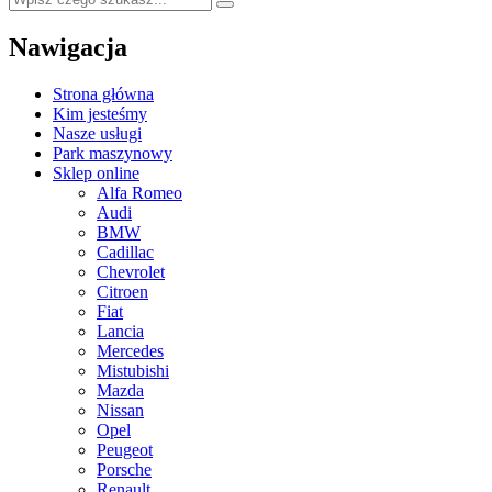
Nawigacja
Strona główna
Kim jesteśmy
Nasze usługi
Park maszynowy
Sklep online
Alfa Romeo
Audi
BMW
Cadillac
Chevrolet
Citroen
Fiat
Lancia
Mercedes
Mistubishi
Mazda
Nissan
Opel
Peugeot
Porsche
Renault