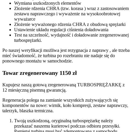
Wymiana uszkodzonych elementów
Złożenie rdzenia CHRA (tzw. korasa ) wraz z zastosowaniem
zestawu naprawczego i wyważenie na wysokoobrotowej
wyważarce
Złożenie wyważonego rdzenia CHRA z obudową sprężarki
Ustawienie układu regulacji ciśnienia doładowania
Test na szczelność, wydajność i doładowanie zregenerowanej
turbosprężarki.
Po naszej weryfikacji możliwa jest rezygnacja z naprawy , ale trzeba
mieć świadomość, że turbina po rozebraniu nie nadaje się do
ponownego montażu w samochodzie.
Towar zregenerowany 1150 zł
Kupujesz naszą gotową zregenerowaną TURBOSPRĘŻARKĘ z
12 miesięczną pisemną gwarancją.
Regeneracja polega na zamianie wszystkich zużywających się
komponentów na nowe: wirnik, koło kompresji, zestaw naprawczy,
talerzyk, blaszka termiczna.
Twoją uszkodzoną, oryginalną turbosprężarkę należy
przekazać naszemu kurierowi podczas odbioru przesyłki.
Pamiętaj turbina musi być zdemontowana z samochodu,