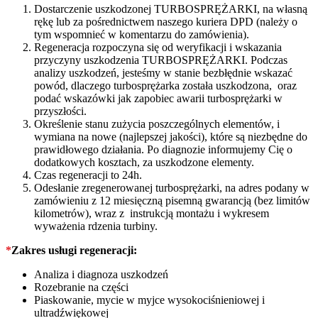
Dostarczenie uszkodzonej TURBOSPRĘŻARKI, na własną
rękę lub za pośrednictwem naszego kuriera DPD (należy o
tym wspomnieć w komentarzu do zamówienia).
Regeneracja rozpoczyna się od weryfikacji i wskazania
przyczyny uszkodzenia TURBOSPRĘŻARKI. Podczas
analizy uszkodzeń, jesteśmy w stanie bezbłędnie wskazać
powód, dlaczego turbosprężarka została uszkodzona, oraz
podać wskazówki jak zapobiec awarii turbosprężarki w
przyszłości.
Określenie stanu zużycia poszczególnych elementów, i
wymiana na nowe (najlepszej jakości), które są niezbędne do
prawidłowego działania. Po diagnozie informujemy Cię o
dodatkowych kosztach, za uszkodzone elementy.
Czas regeneracji to 24h.
Odesłanie zregenerowanej turbosprężarki, na adres podany w
zamówieniu z 12 miesięczną pisemną gwarancją (bez limitów
kilometrów), wraz z instrukcją montażu i wykresem
wyważenia rdzenia turbiny.
*
Zakres usługi regeneracji:
Analiza i diagnoza uszkodzeń
Rozebranie na części
Piaskowanie, mycie w myjce wysokociśnieniowej i
ultradźwiękowej