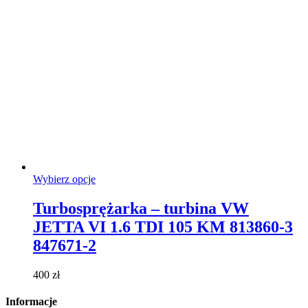
Ten
Wybierz opcje
produkt
ma
Turbosprężarka – turbina VW
wiele
JETTA VI 1.6 TDI 105 KM 813860-3
wariantów.
Opcje
847671-2
można
wybrać
400
zł
na
stronie
Informacje
produktu