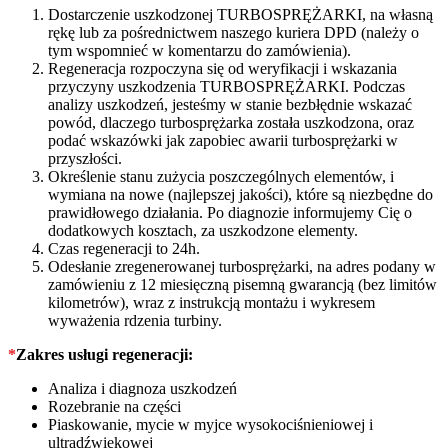
Dostarczenie uszkodzonej TURBOSPRĘŻARKI, na własną
rękę lub za pośrednictwem naszego kuriera DPD (należy o
tym wspomnieć w komentarzu do zamówienia).
Regeneracja rozpoczyna się od weryfikacji i wskazania
przyczyny uszkodzenia TURBOSPRĘŻARKI. Podczas
analizy uszkodzeń, jesteśmy w stanie bezbłędnie wskazać
powód, dlaczego turbosprężarka została uszkodzona, oraz
podać wskazówki jak zapobiec awarii turbosprężarki w
przyszłości.
Określenie stanu zużycia poszczególnych elementów, i
wymiana na nowe (najlepszej jakości), które są niezbędne do
prawidłowego działania. Po diagnozie informujemy Cię o
dodatkowych kosztach, za uszkodzone elementy.
Czas regeneracji to 24h.
Odesłanie zregenerowanej turbosprężarki, na adres podany w
zamówieniu z 12 miesięczną pisemną gwarancją (bez limitów
kilometrów), wraz z instrukcją montażu i wykresem
wyważenia rdzenia turbiny.
*
Zakres usługi regeneracji:
Analiza i diagnoza uszkodzeń
Rozebranie na części
Piaskowanie, mycie w myjce wysokociśnieniowej i
ultradźwiękowej