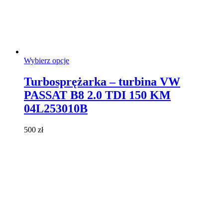
Ten
Wybierz opcje
produkt
ma
Turbosprężarka – turbina VW
wiele
PASSAT B8 2.0 TDI 150 KM
wariantów.
Opcje
04L253010B
można
wybrać
500
zł
na
stronie
produktu