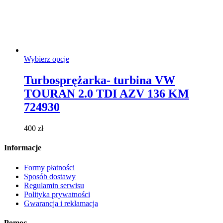
Ten
Wybierz opcje
produkt
ma
Turbosprężarka- turbina VW
wiele
TOURAN 2.0 TDI AZV 136 KM
wariantów.
Opcje
724930
można
wybrać
400
zł
na
stronie
Informacje
produktu
Formy płatności
Sposób dostawy
Regulamin serwisu
Polityka prywatności
Gwarancja i reklamacja
Pomoc