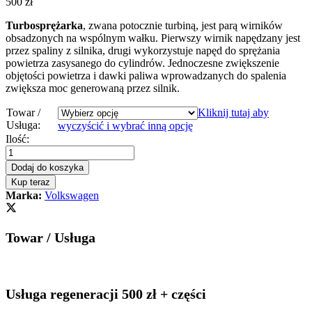
500
zł
Turbosprężarka
, zwana potocznie turbiną, jest parą wirników
obsadzonych na wspólnym wałku. Pierwszy wirnik napędzany jest
przez spaliny z silnika, drugi wykorzystuje napęd do sprężania
powietrza zasysanego do cylindrów. Jednoczesne zwiększenie
objętości powietrza i dawki paliwa wprowadzanych do spalenia
zwiększa moc generowaną przez silnik.
Towar /
Kliknij tutaj aby
Usługa:
wyczyścić i wybrać inną opcję
Turbosprężarka
Ilość:
-
turbina
Dodaj do koszyka
VW
Kup teraz
TIGUAN
Marka:
Volkswagen
5N
2.0
TDI
Towar / Usługa
184
KM
CUWA
04L253010H
quantity
Usługa regeneracji 500 zł + części