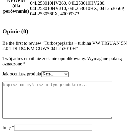
Nr OEM
04L253010HV260, 04L253010HV280,
(dla
04L253010HV310, 04L253010HX, 04L253056P,
porównania)
04L253056PX, 40009373
Opinie (0)
Be the first to review “Turbosprężarka – turbina VW TIGUAN 5N
2.0 TDI 184 KM CUWA 04L253010H”
Twój adres email nie zostanie opublikowany.
Wymagane pola są
oznaczone
*
Jak oceniasz produkt
Imię
*