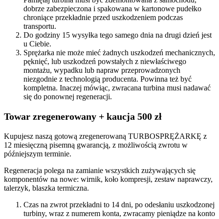
dobrze zabezpieczona i spakowana w kartonowe pudełko
chroniące przekładnie przed uszkodzeniem podczas
transportu.
Do godziny 15 wysyłka tego samego dnia na drugi dzień jest
u Ciebie.
Sprężarka nie może mieć żadnych uszkodzeń mechanicznych,
pęknięć, lub uszkodzeń powstałych z niewłaściwego
montażu, wypadku lub napraw przeprowadzonych
niezgodnie z technologią producenta. Powinna też być
kompletna. Inaczej mówiąc, zwracana turbina musi nadawać
się do ponownej regeneracji.
Towar zregenerowany + kaucja 500 zł
Kupujesz naszą gotową zregenerowaną TURBOSPRĘŻARKĘ z
12 miesięczną pisemną gwarancją, z możliwością zwrotu w
późniejszym terminie.
Regeneracja polega na zamianie wszystkich zużywających się
komponentów na nowe: wirnik, koło kompresji, zestaw naprawczy,
talerzyk, blaszka termiczna.
Czas na zwrot przekładni to 14 dni, po odesłaniu uszkodzonej
turbiny, wraz z numerem konta, zwracamy pieniądze na konto