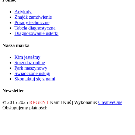
Artykuły
Znajdź zamówienie
Porady techniczne
Tabela diagnostyczna
Diagnozowanie usterki
Nasza marka
Kim jesteśmy
Sprzedaż online
Park maszynowy
Świadczone usługi
Skontaktuj się z nami
Newsletter
© 2015-2025
REGENT
Kamil Kuś | Wykonanie:
CreativeOne
Obsługujemy płatności: