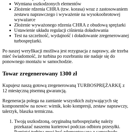
Wymiana uszkodzonych elementów
Złożenie rdzenia CHRA (tzw. korasa) wraz z zastosowaniem
zestawu naprawczego i wyważenie na wysokoobrotowej
wyważarce
Złożenie wyważonego rdzenia CHRA z obudową sprężarki
Ustawienie układu regulacji ciśnienia doładowania
Test na szczelność, wydajność i doładowanie zregenerowanej
turbosprężarki.
Po naszej weryfikacji możliwa jest rezygnacja z naprawy, ale trzeba
mieć świadomość, że turbina po rozebraniu nie nadaje się do
ponownego montażu w samochodzie.
Towar zregenerowany 1300 zł
Kupujesz naszą gotową zregenerowaną TURBOSPRĘŻARKĘ z
12 miesięczną pisemną gwarancją.
Regeneracja polega na zamianie wszystkich zużywających się
komponentów na nowe: wirnik, koło kompresji, zestaw naprawczy,
talerzyk, blaszka termiczna.
Twoją uszkodzoną, oryginalną turbosprężarkę należy
przekazać naszemu kurierowi podczas odbioru przesyłki.
Pamiętaj turbina musi być zdemontowana z samochodu,