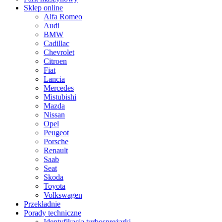
Sklep online
Alfa Romeo
Audi
BMW
Cadillac
Chevrolet
Citroen
Fiat
Lancia
Mercedes
Mistubishi
Mazda
Nissan
Opel
Peugeot
Porsche
Renault
Saab
Seat
Skoda
Toyota
Volkswagen
Przekładnie
Porady techniczne
Identyfikacja turbosprężarki