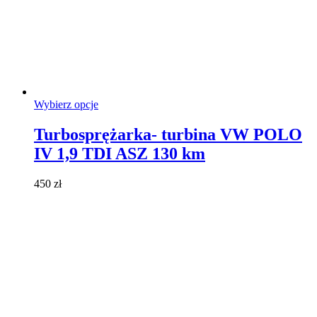
Ten
Wybierz opcje
produkt
ma
Turbosprężarka- turbina VW POLO
wiele
IV 1,9 TDI ASZ 130 km
wariantów.
Opcje
można
450
zł
wybrać
na
stronie
produktu