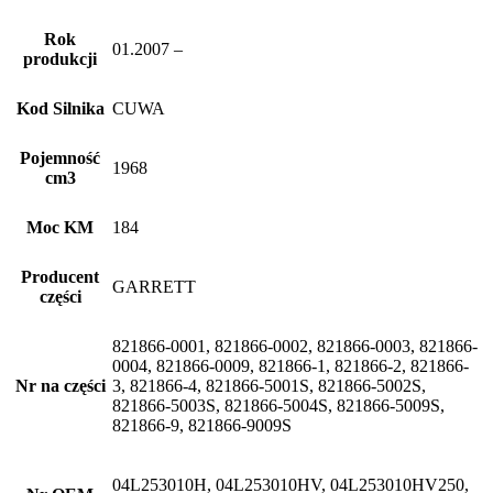
Rok
01.2007 –
produkcji
Kod Silnika
CUWA
Pojemność
1968
cm3
Moc KM
184
Producent
GARRETT
części
821866-0001, 821866-0002, 821866-0003, 821866-
0004, 821866-0009, 821866-1, 821866-2, 821866-
Nr na części
3, 821866-4, 821866-5001S, 821866-5002S,
821866-5003S, 821866-5004S, 821866-5009S,
821866-9, 821866-9009S
04L253010H, 04L253010HV, 04L253010HV250,