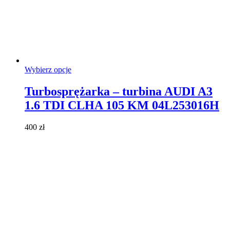
Ten
Wybierz opcje
produkt
ma
Turbosprężarka – turbina AUDI A3
wiele
1.6 TDI CLHA 105 KM 04L253016H
wariantów.
Opcje
można
400
zł
wybrać
na
stronie
produktu