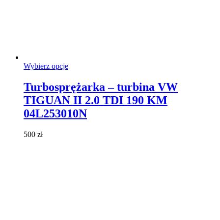
Ten
Wybierz opcje
produkt
ma
Turbosprężarka – turbina VW
wiele
TIGUAN II 2.0 TDI 190 KM
wariantów.
Opcje
04L253010N
można
wybrać
500
zł
na
stronie
produktu