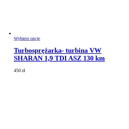
Ten
Wybierz opcje
produkt
ma
Turbosprężarka- turbina VW
wiele
SHARAN 1,9 TDI ASZ 130 km
wariantów.
Opcje
można
450
zł
wybrać
na
stronie
produktu