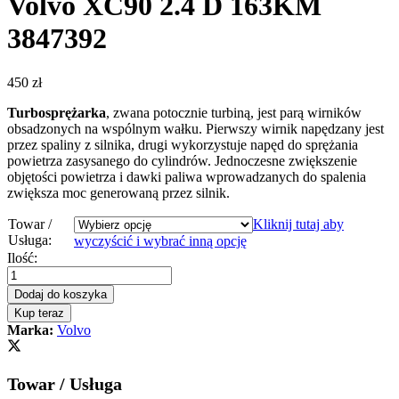
Volvo XC90 2.4 D 163KM
3847392
450
zł
Turbosprężarka
, zwana potocznie turbiną, jest parą wirników
obsadzonych na wspólnym wałku. Pierwszy wirnik napędzany jest
przez spaliny z silnika, drugi wykorzystuje napęd do sprężania
powietrza zasysanego do cylindrów. Jednoczesne zwiększenie
objętości powietrza i dawki paliwa wprowadzanych do spalenia
zwiększa moc generowaną przez silnik.
Towar /
Kliknij tutaj aby
Usługa:
wyczyścić i wybrać inną opcję
Turbosprężarka
Ilość:
-
turbina
Dodaj do koszyka
Volvo
Kup teraz
XC90
Marka:
Volvo
2.4
D
163KM
Towar / Usługa
3847392