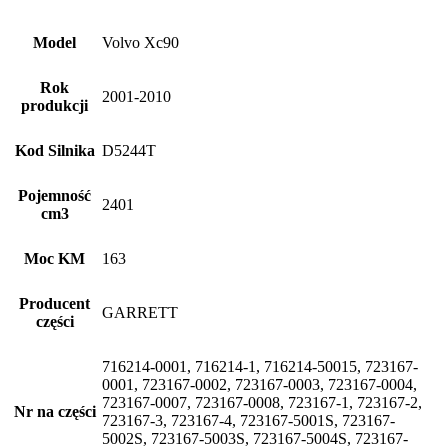
Model
Volvo Xc90
Rok
2001-2010
produkcji
Kod Silnika
D5244T
Pojemność
2401
cm3
Moc KM
163
Producent
GARRETT
części
716214-0001, 716214-1, 716214-50015, 723167-
0001, 723167-0002, 723167-0003, 723167-0004,
723167-0007, 723167-0008, 723167-1, 723167-2,
Nr na części
723167-3, 723167-4, 723167-5001S, 723167-
5002S, 723167-5003S, 723167-5004S, 723167-