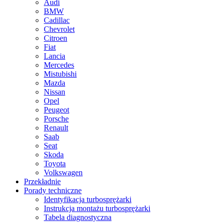
Audi
BMW
Cadillac
Chevrolet
Citroen
Fiat
Lancia
Mercedes
Mistubishi
Mazda
Nissan
Opel
Peugeot
Porsche
Renault
Saab
Seat
Skoda
Toyota
Volkswagen
Przekładnie
Porady techniczne
Identyfikacja turbosprężarki
Instrukcja montażu turbosprężarki
Tabela diagnostyczna