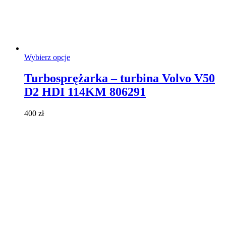
Ten
Wybierz opcje
produkt
ma
Turbosprężarka – turbina Volvo V50
wiele
D2 HDI 114KM 806291
wariantów.
Opcje
można
400
zł
wybrać
na
stronie
produktu