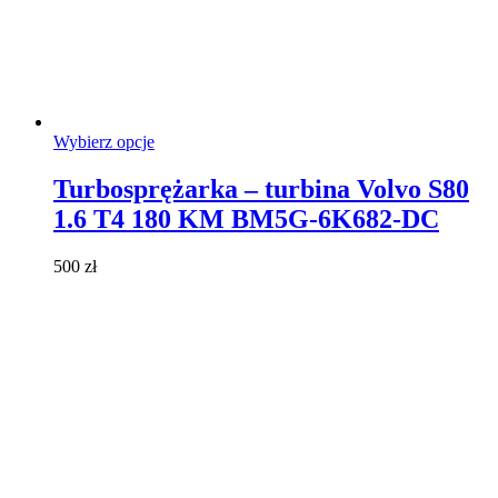
Ten
Wybierz opcje
produkt
ma
Turbosprężarka – turbina Volvo S80
wiele
1.6 T4 180 KM BM5G-6K682-DC
wariantów.
Opcje
można
500
zł
wybrać
na
stronie
produktu