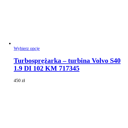
Ten
Wybierz opcje
produkt
ma
Turbosprężarka – turbina Volvo S40
wiele
1.9 DI 102 KM 717345
wariantów.
Opcje
można
450
zł
wybrać
na
stronie
produktu