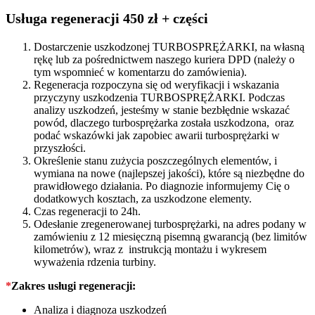
quantity
Usługa regeneracji 450 zł + części
Dostarczenie uszkodzonej TURBOSPRĘŻARKI, na własną
rękę lub za pośrednictwem naszego kuriera DPD (należy o
tym wspomnieć w komentarzu do zamówienia).
Regeneracja rozpoczyna się od weryfikacji i wskazania
przyczyny uszkodzenia TURBOSPRĘŻARKI. Podczas
analizy uszkodzeń, jesteśmy w stanie bezbłędnie wskazać
powód, dlaczego turbosprężarka została uszkodzona, oraz
podać wskazówki jak zapobiec awarii turbosprężarki w
przyszłości.
Określenie stanu zużycia poszczególnych elementów, i
wymiana na nowe (najlepszej jakości), które są niezbędne do
prawidłowego działania. Po diagnozie informujemy Cię o
dodatkowych kosztach, za uszkodzone elementy.
Czas regeneracji to 24h.
Odesłanie zregenerowanej turbosprężarki, na adres podany w
zamówieniu z 12 miesięczną pisemną gwarancją (bez limitów
kilometrów), wraz z instrukcją montażu i wykresem
wyważenia rdzenia turbiny.
*
Zakres usługi regeneracji:
Analiza i diagnoza uszkodzeń