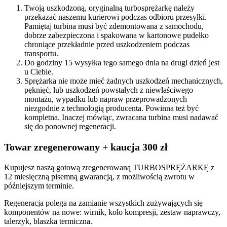
Twoją uszkodzoną, oryginalną turbosprężarkę należy
przekazać naszemu kurierowi podczas odbioru przesyłki.
Pamiętaj turbina musi być zdemontowana z samochodu,
dobrze zabezpieczona i spakowana w kartonowe pudełko
chroniące przekładnie przed uszkodzeniem podczas
transportu.
Do godziny 15 wysyłka tego samego dnia na drugi dzień jest
u Ciebie.
Sprężarka nie może mieć żadnych uszkodzeń mechanicznych,
pęknięć, lub uszkodzeń powstałych z niewłaściwego
montażu, wypadku lub napraw przeprowadzonych
niezgodnie z technologią producenta. Powinna też być
kompletna. Inaczej mówiąc, zwracana turbina musi nadawać
się do ponownej regeneracji.
Towar zregenerowany + kaucja 300 zł
Kupujesz naszą gotową zregenerowaną TURBOSPRĘŻARKĘ z
12 miesięczną pisemną gwarancją, z możliwością zwrotu w
późniejszym terminie.
Regeneracja polega na zamianie wszystkich zużywających się
komponentów na nowe: wirnik, koło kompresji, zestaw naprawczy,
talerzyk, blaszka termiczna.