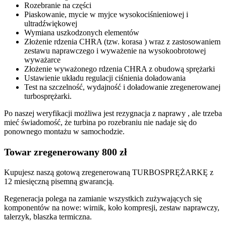
Rozebranie na części
Piaskowanie, mycie w myjce wysokociśnieniowej i
ultradźwiękowej
Wymiana uszkodzonych elementów
Złożenie rdzenia CHRA (tzw. korasa ) wraz z zastosowaniem
zestawu naprawczego i wyważenie na wysokoobrotowej
wyważarce
Złożenie wyważonego rdzenia CHRA z obudową sprężarki
Ustawienie układu regulacji ciśnienia doładowania
Test na szczelność, wydajność i doładowanie zregenerowanej
turbosprężarki.
Po naszej weryfikacji możliwa jest rezygnacja z naprawy , ale trzeba
mieć świadomość, że turbina po rozebraniu nie nadaje się do
ponownego montażu w samochodzie.
Towar zregenerowany 800 zł
Kupujesz naszą gotową zregenerowaną TURBOSPRĘŻARKĘ z
12 miesięczną pisemną gwarancją.
Regeneracja polega na zamianie wszystkich zużywających się
komponentów na nowe: wirnik, koło kompresji, zestaw naprawczy,
talerzyk, blaszka termiczna.