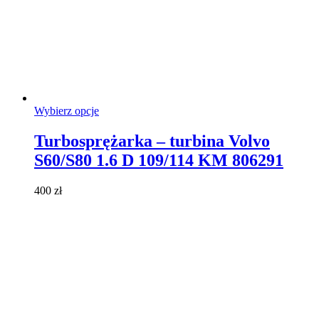
Ten
Wybierz opcje
produkt
ma
Turbosprężarka – turbina Volvo
wiele
S60/S80 1.6 D 109/114 KM 806291
wariantów.
Opcje
można
400
zł
wybrać
na
stronie
produktu