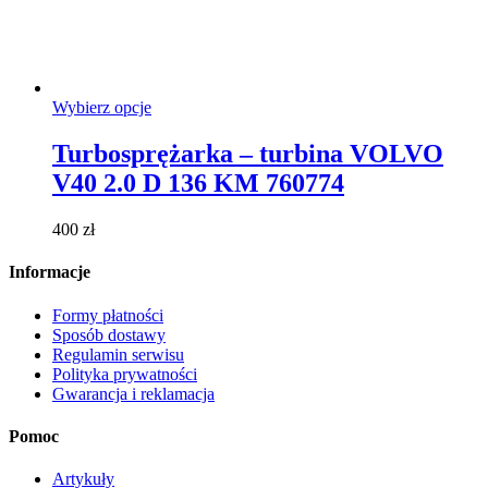
Ten
Wybierz opcje
produkt
ma
Turbosprężarka – turbina VOLVO
wiele
V40 2.0 D 136 KM 760774
wariantów.
Opcje
można
400
zł
wybrać
na
Informacje
stronie
produktu
Formy płatności
Sposób dostawy
Regulamin serwisu
Polityka prywatności
Gwarancja i reklamacja
Pomoc
Artykuły