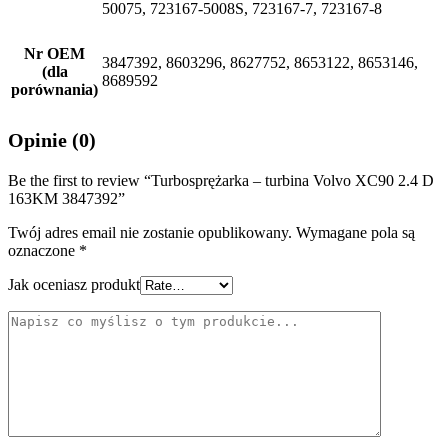
50075, 723167-5008S, 723167-7, 723167-8
Nr OEM
3847392, 8603296, 8627752, 8653122, 8653146,
(dla
8689592
porównania)
Opinie (0)
Be the first to review “Turbosprężarka – turbina Volvo XC90 2.4 D
163KM 3847392”
Twój adres email nie zostanie opublikowany.
Wymagane pola są
oznaczone
*
Jak oceniasz produkt