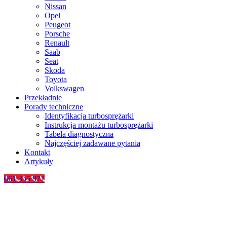
Nissan
Opel
Peugeot
Porsche
Renault
Saab
Seat
Skoda
Toyota
Volkswagen
Przekładnie
Porady techniczne
Identyfikacja turbosprężarki
Instrukcja montażu turbosprężarki
Tabela diagnostyczna
Najczęściej zadawane pytania
Kontakt
Artykuły
661 355 977