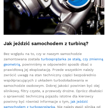
Jak jeździć samochodem z turbiną?
Bez względu na to, czy w naszym samochodzie
zamontowana została
turbosprężarka ze stałą, czy zmienną
geometrią
, powinniśmy w odpowiedni sposób dbać o
prawidłową jej eksploatację. Przede wszystkim należy
zwrócić uwagę na stan techniczny części bezpośrednio
współpracujących z układem turbodoładowania w
samochodzie osobowym. Dobrej jakości powinien być olej
silnikowy, filtry czyste, a przewody drożne. Oprócz dbałości
o sprawność techniczną pojazdu istotne dla kierowcy
powinny być również informacje o tym,
jak jeździć
samochodem z turbosprężarką
. Nie należy gasić silnika od