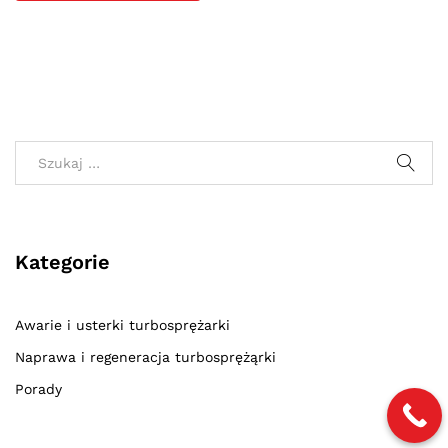
Kategorie
Awarie i usterki turbosprężarki
Naprawa i regeneracja turbosprężąrki
Porady