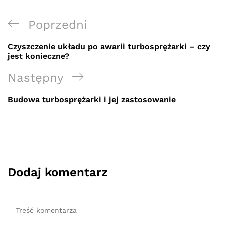
Nawigacja
Previous
Poprzedni
wpisu
Post
Czyszczenie układu po awarii turbosprężarki – czy
jest konieczne?
Next
Następny
Post
Budowa turbosprężarki i jej zastosowanie
Dodaj komentarz