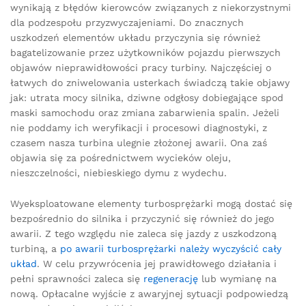
wynikają z błędów kierowców związanych z niekorzystnymi
dla podzespołu przyzwyczajeniami. Do znacznych
uszkodzeń elementów układu przyczynia się również
bagatelizowanie przez użytkowników pojazdu pierwszych
objawów nieprawidłowości pracy turbiny. Najczęściej o
łatwych do zniwelowania usterkach świadczą takie objawy
jak: utrata mocy silnika, dziwne odgłosy dobiegające spod
maski samochodu oraz zmiana zabarwienia spalin. Jeżeli
nie poddamy ich weryfikacji i procesowi diagnostyki, z
czasem nasza turbina ulegnie złożonej awarii. Ona zaś
objawia się za pośrednictwem wycieków oleju,
nieszczelności, niebieskiego dymu z wydechu.
Wyeksploatowane elementy turbosprężarki mogą dostać się
bezpośrednio do silnika i przyczynić się również do jego
awarii. Z tego względu nie zaleca się jazdy z uszkodzoną
turbiną, a
po awarii turbosprężarki należy wyczyścić cały
układ
. W celu przywrócenia jej prawidłowego działania i
pełni sprawności zaleca się
regenerację
lub wymianę na
nową. Opłacalne wyjście z awaryjnej sytuacji podpowiedzą